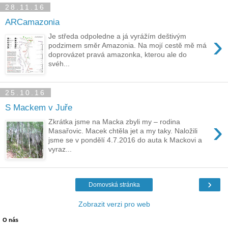
28.11.16
ARCamazonia
›
Je středa odpoledne a já vyrážím deštivým
podzimem směr Amazonia. Na mojí cestě mě má
doprovázet pravá amazonka, kterou ale do
svéh...
25.10.16
S Mackem v Juře
›
Zkrátka jsme na Macka zbyli my – rodina
Masařovic. Macek chtěla jet a my taky. Naložili
jsme se v pondělí 4.7.2016 do auta k Mackovi a
vyraz...
›
Domovská stránka
Zobrazit verzi pro web
O nás