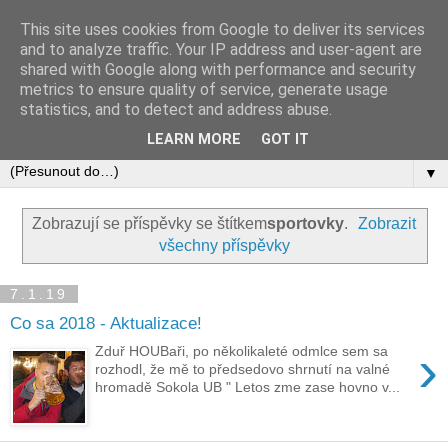
This site uses cookies from Google to deliver its services
and to analyze traffic. Your IP address and user-agent are
shared with Google along with performance and security
metrics to ensure quality of service, generate usage
statistics, and to detect and address abuse.
LEARN MORE
GOT IT
▼
Zobrazují se příspěvky se štítkem
sportovky
.
Zobrazit
všechny příspěvky
7.1.19
Co sa 2018 - Aktualizace!
›
Zduř HOUBaři, po několikaleté odmlce sem sa
rozhodl, že mě to předsedovo shrnutí na valné
hromadě Sokola UB " Letos zme zase hovno v...