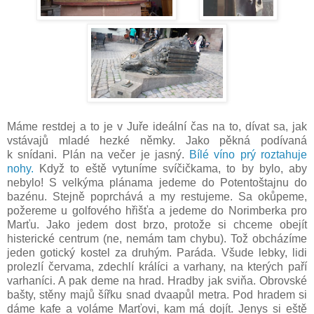
Máme restdej a to je v Juře ideální čas na to, dívat sa, jak
vstávajů mladé hezké němky. Jako pěkná podívaná
k snídani. Plán na večer je jasný.
Bílé víno prý roztahuje
nohy.
Když to eště vytuníme svíčičkama, to by bylo, aby
nebylo! S velkýma plánama jedeme do Potentoštajnu do
bazénu. Stejně poprchává a my restujeme. Sa okůpeme,
požereme u golfového hřišťa a jedeme do Norimberka pro
Marťu. Jako jedem dost brzo, protože si chceme obejít
histerické centrum (ne, nemám tam chybu). Tož obcházíme
jeden gotický kostel za druhým. Paráda. Všude lebky, lidi
prolezlí červama, zdechlí králíci a varhany, na kterých paří
varhaníci. A pak deme na hrad. Hradby jak sviňa. Obrovské
bašty, stěny majů šířku snad dvaapůl metra. Pod hradem si
dáme kafe a voláme Marťovi, kam má dojít. Jenys si eště