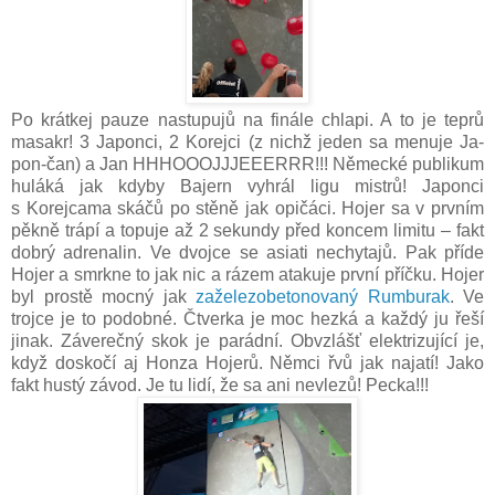
Po krátkej pauze nastupujů na finále chlapi. A to je teprů
masakr! 3 Japonci, 2 Korejci (z nichž jeden sa menuje Ja-
pon-čan) a Jan HHHOOOJJJEEERRR!!! Německé publikum
huláká jak kdyby Bajern vyhrál ligu mistrů! Japonci
s Korejcama skáčů po stěně jak opičáci. Hojer sa v prvním
pěkně trápí a topuje až 2 sekundy před koncem limitu – fakt
dobrý adrenalin. Ve dvojce se asiati nechytajů. Pak příde
Hojer a smrkne to jak nic a rázem atakuje první příčku. Hojer
byl prostě mocný jak
zaželezobetonovaný Rumburak
. Ve
trojce je to podobné. Čtverka je moc hezká a každý ju řeší
jinak. Záverečný skok je parádní. Obvzlášť elektrizující je,
když doskočí aj Honza Hojerů. Němci řvů jak najatí! Jako
fakt hustý závod. Je tu lidí, že sa ani nevlezů! Pecka!!!