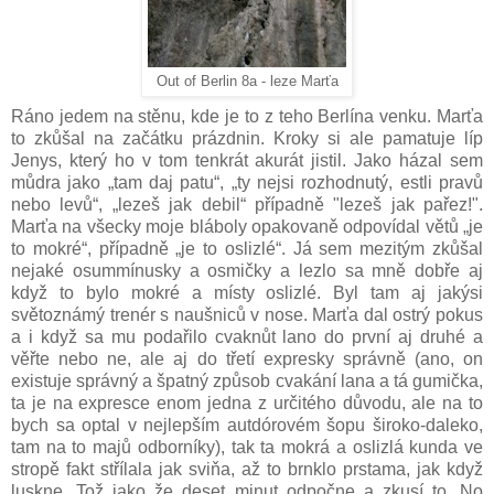
Out of Berlin 8a - leze Marťa
Ráno jedem na stěnu, kde je to z teho Berlína venku. Marťa
to zkůšal na začátku prázdnin. Kroky si ale pamatuje líp
Jenys, který ho v tom tenkrát akurát jistil. Jako házal sem
můdra jako „tam daj patu“, „ty nejsi rozhodnutý, estli pravů
nebo levů“, „lezeš jak debil“ případně "lezeš jak pařez!".
Marťa na všecky moje bláboly opakovaně odpovídal větů „je
to mokré“, případně „je to oslizlé“. Já sem mezitým zkůšal
nejaké osummínusky a osmičky a lezlo sa mně dobře aj
když to bylo mokré a místy oslizlé. Byl tam aj jakýsi
světoznámý trenér s naušniců v nose. Marťa dal ostrý pokus
a i když sa mu podařilo cvaknůt lano do první aj druhé a
věřte nebo ne, ale aj do třetí expresky správně (ano, on
existuje správný a špatný způsob cvakání lana a tá gumička,
ta je na expresce enom jedna z určitého důvodu, ale na to
bych sa optal v nejlepším autdórovém šopu široko-daleko,
tam na to majů odborníky), tak ta mokrá a oslizlá kunda ve
stropě fakt střílala jak sviňa, až to brnklo prstama, jak když
luskne. Tož jako že deset minut odpočne a zkusí to. No