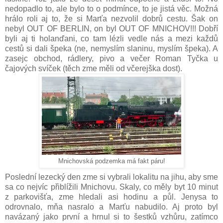
nedopadlo to, ale bylo to o podmínce, to je jistá věc. Možná
hrálo roli aj to, že si Marťa nezvolil dobrů cestu. Šak on
nebyl OUT OF BERLIN, on byl OUT OF MNICHOV!!! Dobří
byli aj ti holanďani, co tam lézli vedle nás a mezi každů
cestů si dali špeka (ne, nemyslím slaninu, myslím špeka). A
zasejc obchod, rádlery, pivo a večer Roman Tyčka u
čajových svíček (těch zme měli od včerejška dost).
Mnichovská podzemka má fakt páru!
Poslední lezecký den zme si vybrali lokalitu na jihu, aby sme
sa co nejvíc přiblížili Mnichovu. Skaly, co měly byt 10 minut
z parkovišťa, zme hledali asi hodinu a půl. Jenysa to
odrovnalo, mňa nasralo a Marťu nabudilo. Aj proto byl
navázaný jako první a hrnul si to šestků vzhůru, zatímco