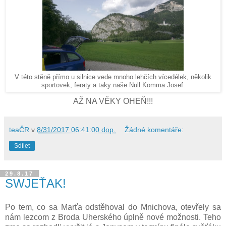
V této stěně přímo u silnice vede mnoho lehčích vícedélek, několik
sportovek, feraty a taky naše Null Komma Josef.
AŽ NA VĚKY OHEŇ!!!
teaČR
v
8/31/2017 06:41:00 dop.
Žádné komentáře:
Sdílet
29.8.17
SWJEŤAK!
Po tem, co sa Marťa odstěhoval do Mnichova, otevřely sa
nám lezcom z Broda Uherského úplně nové možnosti. Teho