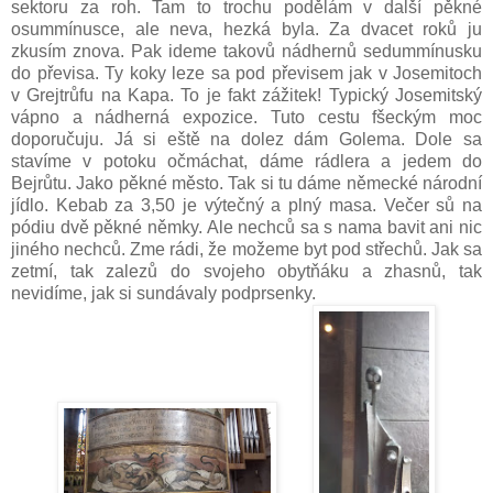
sektoru za roh. Tam to trochu podělám v další pěkné
osummínusce, ale neva, hezká byla. Za dvacet roků ju
zkusím znova. Pak ideme takovů nádhernů sedummínusku
do převisa. Ty koky leze sa pod převisem jak v Josemitoch
v Grejtrůfu na Kapa. To je fakt zážitek! Typický Josemitský
vápno a nádherná expozice. Tuto cestu fšeckým moc
doporučuju. Já si eště na dolez dám Golema. Dole sa
stavíme v potoku očmáchat, dáme rádlera a jedem do
Bejrůtu. Jako pěkné město. Tak si tu dáme německé národní
jídlo. Kebab za 3,50 je výtečný a plný masa. Večer sů na
pódiu dvě pěkné němky. Ale nechců sa s nama bavit ani nic
jiného nechců. Zme rádi, že možeme byt pod střechů. Jak sa
zetmí, tak zalezů do svojeho obytňáku a zhasnů, tak
nevidíme, jak si sundávaly podprsenky.