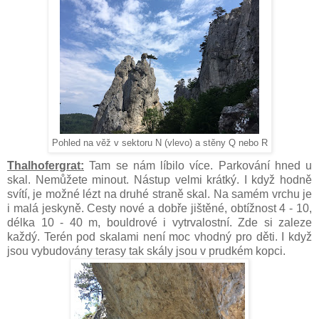
Pohled na věž v sektoru N (vlevo) a stěny Q nebo R
Thalhofergrat:
Tam se nám líbilo více. Parkování hned u
skal. Nemůžete minout. Nástup velmi krátký. I když hodně
svítí, je možné lézt na druhé straně skal. Na samém vrchu je
i malá jeskyně. Cesty nové a dobře jištěné, obtížnost 4 - 10,
délka 10 - 40 m, bouldrové i vytrvalostní. Zde si zaleze
každý. Terén pod skalami není moc vhodný pro děti. I když
jsou vybudovány terasy tak skály jsou v prudkém kopci.