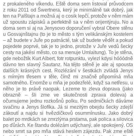
z prokaleného víkendu. Eště doma sem listoval průvodcem
z roku 2011 od Šwertnera, kerý je minimálně tak dobrý, jak
ten na Palštajn a možná aj o cosik lepčí, protože v něm mám
už spoustu zápisků a perfektně sa v něm orijentýruju. No a
doma sem si aj na Jenysovo doporučení vybral Obere stěnu
u Gosvajnštajnu (to je to město s tým velikánským kostelem
– až budete v Juře po patnácté, tak už budete vědět a pokud
pojedete poprvé, tak je to jedno, protože v Juře vedů šecky
cesty na jakési město, co sa menuje Umlaitung). To je stěna,
gde nebožtík Kurt Albert, fotr rotpunktu, vylezl kdysi hóóódně
dávno ten slavný Sautanz. Na téjto stěně je ale aj spousta
dalších krásných cest. Rozlézání v šestkách zvládá Jenys
s mírným třesem v těle, čímž mi značně připomíná mňa
samotného. Enomže u mňa je podezřelé, když sa netřesu, u
něho je to právě naopak. Lezeme to zleva doprava (jako
obrazně – šli zme ve skutečnosti zprava doleva) a
očumujeme jednu rozkošnů polku. Po sedmičkách dáváme
svačinu a Jenys šlofíka. Já si mezitým obejdu šecky zdejší
zákoutí a najdu si hvězdičkovů osummínusku. Jako dobrý
balet po mrdkách se zmrzlýma prstama, pak polica a silovica
po ďůrách. Ke štandu dolézám udýchaný, ale spokojený. OS
nebo smrt sa pro mňa stává heslem zájezdu. Pak zme eště