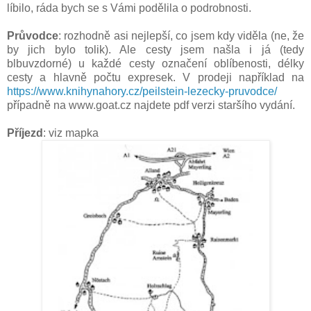
líbilo, ráda bych se s Vámi podělila o podrobnosti.
Průvodce
: rozhodně asi nejlepší, co jsem kdy viděla (ne, že
by jich bylo tolik). Ale cesty jsem našla i já (tedy
blbuvzdorné) u každé cesty označení oblíbenosti, délky
cesty a hlavně počtu expresek. V prodeji například na
https://www.knihynahory.cz/peilstein-lezecky-pruvodce/
případně na www.goat.cz najdete pdf verzi staršího vydání.
Příjezd
: viz mapka