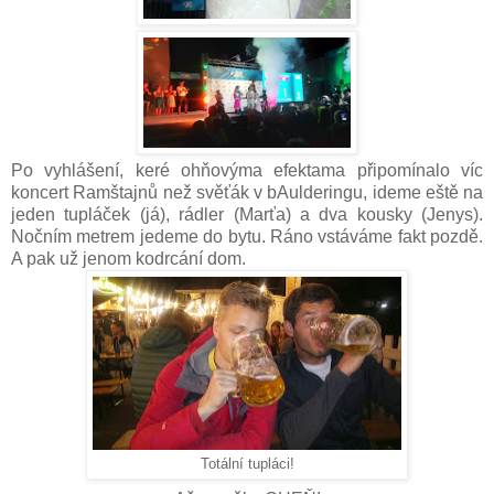
Po vyhlášení, keré ohňovýma efektama připomínalo víc
koncert Ramštajnů než svěťák v bAulderingu, ideme eště na
jeden tupláček (já), rádler (Marťa) a dva kousky (Jenys).
Nočním metrem jedeme do bytu. Ráno vstáváme fakt pozdě.
A pak už jenom kodrcání dom.
Totální tupláci!