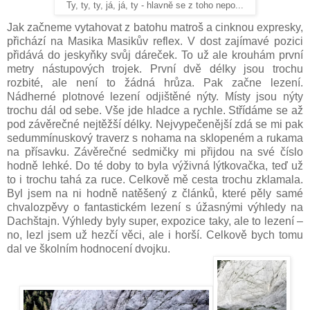
Ty, ty, ty, já, já, ty - hlavně se z toho nepo...
Jak začneme vytahovat z batohu matroš a cinknou expresky,
přichází na Masika Masikův reflex. V dost zajímavé pozici
přidává do jeskyňky svůj dáreček. To už ale krouhám první
metry nástupových trojek. První dvě délky jsou trochu
rozbité, ale není to žádná hrůza. Pak začne lezení.
Nádherné plotnové lezení odjištěné nýty. Místy jsou nýty
trochu dál od sebe. Vše jde hladce a rychle. Střídáme se až
pod závěrečné nejtěžší délky. Nejvypečenější zdá se mi pak
sedummínuskový traverz s nohama na sklopeném a rukama
na přísavku. Závěrečné sedmičky mi přijdou na své číslo
hodně lehké. Do té doby to byla výživná lýtkovačka, teď už
to i trochu tahá za ruce. Celkově mě cesta trochu zklamala.
Byl jsem na ni hodně natěšený z článků, které pěly samé
chvalozpěvy o fantastickém lezení s úžasnými výhledy na
Dachštajn. Výhledy byly super, expozice taky, ale to lezení –
no, lezl jsem už hezčí věci, ale i horší. Celkově bych tomu
dal ve školním hodnocení dvojku.