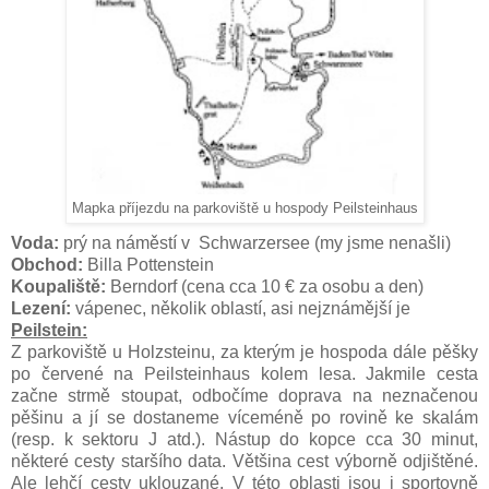
Mapka příjezdu na parkoviště u hospody Peilsteinhaus
Voda:
prý na náměstí v Schwarzersee (my jsme nenašli)
Obchod:
Billa Pottenstein
Koupaliště:
Berndorf (cena cca 10 € za osobu a den)
Lezení:
vápenec, několik oblastí, asi nejznámější je
Peilstein:
Z parkoviště u Holzsteinu, za kterým je hospoda dále pěšky
po červené na Peilsteinhaus kolem lesa. Jakmile cesta
začne strmě stoupat, odbočíme doprava na neznačenou
pěšinu a jí se dostaneme víceméně po rovině ke skalám
(resp. k sektoru J atd.). Nástup do kopce cca 30 minut,
některé cesty staršího data. Většina cest výborně odjištěné.
Ale lehčí cesty uklouzané. V této oblasti jsou i sportovně