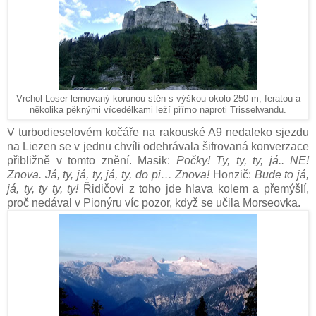
Vrchol Loser lemovaný korunou stěn s výškou okolo 250 m, feratou a
několika pěknými vícedélkami leží přímo naproti Trisselwandu.
V turbodieselovém kočáře na rakouské A9 nedaleko sjezdu
na Liezen se v jednu chvíli odehrávala šifrovaná konverzace
přibližně v tomto znění. Masik:
Počky! Ty, ty, ty, já.. NE!
Znova. Já, ty, já, ty, já, ty, do pi… Znova!
Honzič:
Bude to já,
já, ty, ty ty, ty!
Řidičovi z toho jde hlava kolem a přemýšlí,
proč nedával v Pionýru víc pozor, když se učila Morseovka.