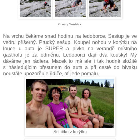
Z cesty Seeblick.
Na vrchu čekáme snad hodinu na ledoborce. Sestup je ve
vedru příšerný. Prudký sešup. Koupel nohou v korýtku na
louce u auta je SUPER a pivko na verandě místního
gasthofu je za odměnu. Ledoborci dají dva kousky! My
dáváme jen rádlera. Macek to má ale i tak hodně složité
s následujícím přesunem do auta a při cestě do bivaku
neustále upozorňuje řidiče, ať jede pomalu.
Selfíčko v korýtku