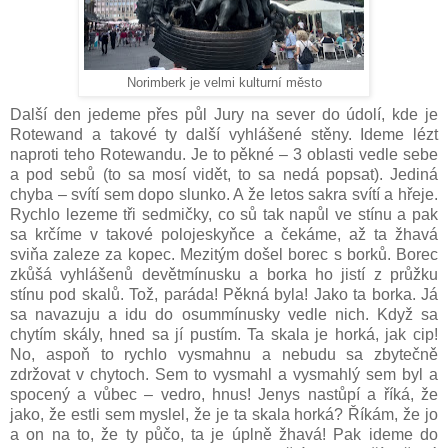
Norimberk je velmi kulturní město
Další den jedeme přes půl Jury na sever do údolí, kde je
Rotewand a takové ty další vyhlášené stěny. Ideme lézt
naproti teho Rotewandu. Je to pěkné – 3 oblasti vedle sebe
a pod sebů (to sa mosí vidět, to sa nedá popsat). Jediná
chyba – svítí sem dopo slunko. A že letos sakra svítí a hřeje.
Rychlo lezeme tři sedmičky, co sů tak napůl ve stínu a pak
sa krčíme v takové polojeskyňce a čekáme, až ta žhavá
sviňa zaleze za kopec. Mezitým došel borec s borků. Borec
zkůšá vyhlášenů devětmínusku a borka ho jistí z průžku
stínu pod skalů. Tož, paráda! Pěkná byla! Jako ta borka. Já
sa navazuju a idu do osummínusky vedle nich. Když sa
chytím skály, hned sa jí pustím. Ta skala je horká, jak cip!
No, aspoň to rychlo vysmahnu a nebudu sa zbytečně
zdržovat v chytoch. Sem to vysmahl a vysmahlý sem byl a
spocený a vůbec – vedro, hnus! Jenys nastůpí a říká, že
jako, že estli sem myslel, že je ta skala horká? Říkám, že jo
a on na to, že ty půčo, ta je úplně žhavá! Pak ideme do