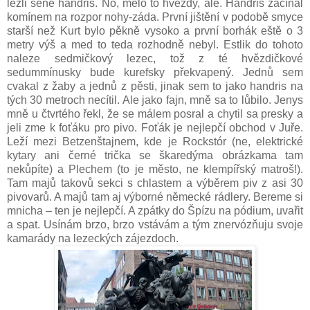
lezli šéne handris. No, mělo to hvězdy, ale. Handris začínal
komínem na rozpor nohy-záda. První jištění v podobě smyce
starší než Kurt bylo pěkně vysoko a první borhák eště o 3
metry výš a med to teda rozhodně nebyl. Estlik do tohoto
naleze sedmičkový lezec, tož z té hvězdičkové
sedummínusky bude kurefsky překvapený. Jednů sem
cvakal z žaby a jednů z pěsti, jinak sem to jako handris na
tých 30 metroch necítil. Ale jako fajn, mně sa to lůbilo. Jenys
mně u čtvrtého řekl, že se málem posral a chytil sa presky a
jeli zme k foťáku pro pivo. Foťák je nejlepčí obchod v Juře.
Leží mezi Betzenštajnem, kde je Rockstór (ne, elektrické
kytary ani černé trička se škaredýma obrázkama tam
nekůpíte) a Plechem (to je město, ne klempířský matroš!).
Tam majů takovů sekci s chlastem a výběrem piv z asi 30
pivovarů. A majů tam aj výborné německé rádlery. Bereme si
mnicha – ten je nejlepčí. A zpátky do Špízu na pódium, uvařit
a spat. Usínám brzo, brzo vstávám a tým znervózňuju svoje
kamarády na lezeckých zájezdoch.