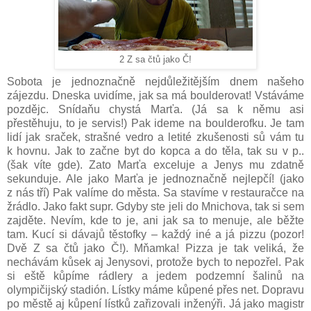
2 Z sa čtů jako Č!
Sobota je jednoznačně nejdůležitějším dnem našeho
zájezdu. Dneska uvidíme, jak sa má boulderovat! Vstáváme
pozdějc. Snídaňu chystá Marťa. (Já sa k němu asi
přestěhuju, to je servis!) Pak ideme na boulderofku. Je tam
lidí jak sraček, strašné vedro a letité zkušenosti sů vám tu
k hovnu. Jak to začne byt do kopca a do těla, tak su v p..
(šak víte gde). Zato Marťa exceluje a Jenys mu zdatně
sekunduje. Ale jako Marťa je jednoznačně nejlepčí! (jako
z nás tří) Pak valíme do města. Sa stavíme v restauračce na
žrádlo. Jako fakt supr. Gdyby ste jeli do Mnichova, tak si sem
zajděte. Nevím, kde to je, ani jak sa to menuje, ale běžte
tam. Kucí si dávajů těstofky – každý iné a já pizzu (pozor!
Dvě Z sa čtů jako Č!). Mňamka! Pizza je tak veliká, že
nechávám kůsek aj Jenysovi, protože bych to nepozřel. Pak
si eště kůpíme rádlery a jedem podzemní šalinů na
olympičijský stadión. Lístky máme kůpené přes net. Dopravu
po městě aj kůpení lístků zařizovali inženýři. Já jako magistr