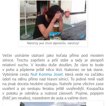
Náročný jest život alpinistův, náročný!
Večer usínáme utahaní jako koťata přímo pod mostem
silnice. Trochu zapršelo a prší stále a tady je alespoň
relativní sucho. V koutku duše doufám, že ráno to bude
v poho a půjdeme ještě něco lézt. Nakonec se tak stane.
Vybíráme cestu
Null Komma Josef
, která vede na začátku
údolí na stěnu přímo nad hlavní silnicí. To jediné mně vadí
na jinak docela hezkém výstupu. Nahoře jsme všichni zase
uvaření a po sestupu feratou ještě uvařenější. Koupačka
v potoku je odměna a nutnost zároveň. Pojíme, popijem
(řidič jen nealko), nasednem do auta a valíme dom.