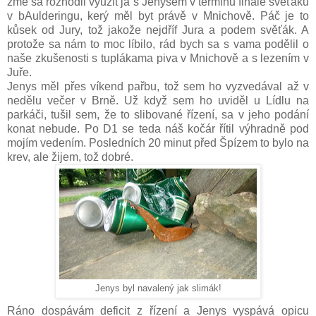
zme sa rozhodli využit já s Jenysem v termínu finále svěťáku
v bAulderingu, kerý měl byt právě v Mnichově. Páč je to
kůsek od Jury, tož jakože nejdříf Jura a podem svěťák. A
protože sa nám to moc líbilo, rád bych sa s vama podělil o
naše zkušenosti s tuplákama piva v Mnichově a s lezením v
Juře.
Jenys měl přes víkend pařbu, tož sem ho vyzvedával až v
nedělu večer v Brně. Už když sem ho uviděl u Lídlu na
parkáči, tušil sem, že to slibované řízení, sa v jeho podání
konat nebude. Po D1 se teda náš kočár řítil výhradně pod
mojím vedením. Posledních 20 minut před Špízem to bylo na
krev, ale žijem, tož dobré.
Jenys byl navalený jak slimák!
Ráno dospávám deficit z řízení a Jenys vyspává opicu