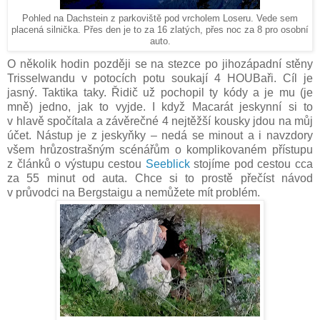
Pohled na Dachstein z parkoviště pod vrcholem Loseru. Vede sem
placená silnička. Přes den je to za 16 zlatých, přes noc za 8 pro osobní
auto.
O několik hodin později se na stezce po jihozápadní stěny
Trisselwandu v potocích potu soukají 4 HOUBaři. Cíl je
jasný. Taktika taky. Řidič už pochopil ty kódy a je mu (je
mně) jedno, jak to vyjde. I když Macarát jeskynní si to
v hlavě spočítala a závěrečné 4 nejtěžší kousky jdou na můj
účet. Nástup je z jeskyňky – nedá se minout a i navzdory
všem hrůzostrašným scénářům o komplikovaném přístupu
z článků o výstupu cestou
Seeblick
stojíme pod cestou cca
za 55 minut od auta. Chce si to prostě přečíst návod
v průvodci na Bergstaigu a nemůžete mít problém.