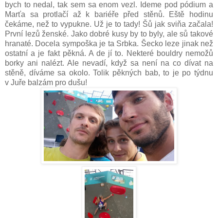
bych to nedal, tak sem sa enom vezl. Ideme pod pódium a
Marťa sa protlačí až k bariéře před stěnů. Eště hodinu
čekáme, než to vypukne. Už je to tady! Šů jak sviňa začala!
První lezů ženské. Jako dobré kusy by to byly, ale sů takové
hranaté. Docela sympoška je ta Srbka. Šecko leze jinak než
ostatní a je fakt pěkná. A de jí to. Nekteré bouldry nemožů
borky ani nalézt. Ale nevadí, když sa není na co dívat na
stěně, díváme sa okolo. Tolik pěkných bab, to je po týdnu
v Juře balzám pro dušu!