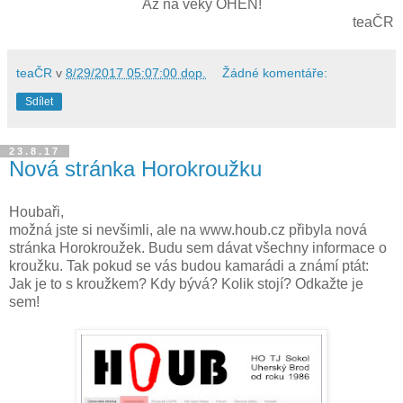
Až na věky OHEŇ!
teaČR
teaČR
v
8/29/2017 05:07:00 dop.
Žádné komentáře:
Sdílet
23.8.17
Nová stránka Horokroužku
Houbaři,
možná jste si nevšimli, ale na www.houb.cz přibyla nová
stránka Horokroužek. Budu sem dávat všechny informace o
kroužku. Tak pokud se vás budou kamarádi a známí ptát:
Jak je to s kroužkem? Kdy bývá? Kolik stojí? Odkažte je
sem!