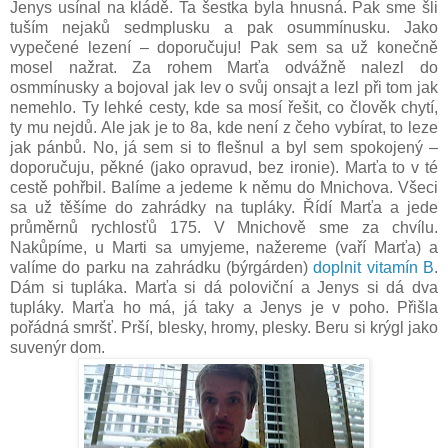
Jenys usínal na kládě. Ta šestka byla hnusná. Pak sme šli
tuším nejaků sedmplusku a pak osummínusku. Jako
vypečené lezení – doporučuju! Pak sem sa už konečně
mosel nažrat. Za rohem Marťa odvážně nalezl do
osmmínusky a bojoval jak lev o svůj onsajt a lezl při tom jak
nemehlo. Ty lehké cesty, kde sa mosí řešit, co člověk chytí,
ty mu nejdů. Ale jak je to 8a, kde není z čeho vybírat, to leze
jak pánbů. No, já sem si to flešnul a byl sem spokojený –
doporučuju, pěkné (jako opravud, bez ironie). Marťa to v té
cestě pohřbil. Balíme a jedeme k němu do Mnichova. Všeci
sa už těšíme do zahrádky na tupláky. Řídí Marťa a jede
průměrnů rychlosťů 175. V Mnichově sme za chvílu.
Nakůpíme, u Marti sa umyjeme, nažereme (vaří Marťa) a
valíme do parku na zahrádku (býrgárden)
doplnit vitamín B
.
Dám si tupláka. Marťa si dá poloviční a Jenys si dá dva
tupláky. Marťa ho má, já taky a Jenys je v poho. Přišla
pořádná smršť. Prší, blesky, hromy, plesky. Beru si krýgl jako
suvenýr dom.