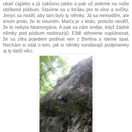
ubalí cigárko a já zakůsnu jabko a pak už jedeme na naše
oblíbené pódium. Stavíme sa u foťáku pro to víno a svíčky.
Jenys sa modlí, aby tam byly ty němky. Já sa nemodlím, ale
enom proto, že to neumím. Marťa je v klidu, protože nevěří,
že to nebyla fatamorgána. A pak sa nám směje, když žádné
němky pod pódium nedorazijů. Eště stihneme naplánovat,
že sa zítra pojedem podívat ven z Berlína a ideme spat.
Nechám si zdát o tom, jak si němky sundávajů podprsenky
aj ty další věci.