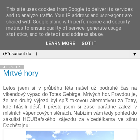
This site uses cookies from Google to deliver its services
and to analyze traffic. Your IP address and user-agent are
shared with Google along with performance and security
metrics to ensure quality of service, generate usage
statistics, and to detect and address abuse.
LEARN MORE
GOT IT
▼
31.8.17
Mrtvé hory
Letos jsem si v průběhu léta našel už podruhé čas na
víkendový výpad do Totes Gebirge, Mrtvých hor. Pravdou je,
že ten druhý výjezd byl spíš takovou alternativou za Tatry,
kde hlásili déšť. I přesto jsem si zase parádně zalezl v
místních vápencových stěnách. Nabízím vám tedy pohled do
zákulisí HOUBařského zájezdu za vícedélkama ve stínu
Dachštajnu: