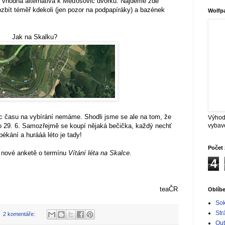
o vhodná alternativa k Meďošovic dvorku. Najdeme zde
zbít téměř kdekoli (jen pozor na podpapíráky) a bazének
Wolfp
Jak na Skalku?
c času na vybírání nemáme. Shodli jsme se ale na tom, že
Výhod
vybav
bo 29. 6. Samozřejmě se koupí nějaká bečička, každý nechť
ékání a hurááá léto je tady!
Počet 
v nové anketě o termínu
Vítání léta na Skalce
.
4
teaČR
Oblíb
Sok
Str
2 komentáře:
Out