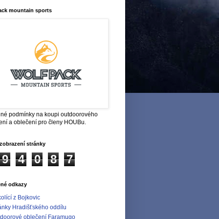
ack mountain sports
né podmínky na koupi outdoorového
ení a oblečení pro členy HOUBu.
zobrazení stránky
9
4
0
8
7
ené odkazy
olící z Bojkovic
ánky Hradišťského oddílu
doorové oblečení Faramugo