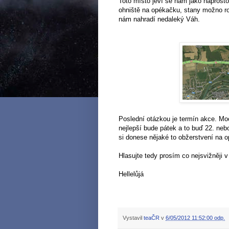
Toto místo jeví se nám jako naprost
ohniště na opékačku, stany možno ro
nám nahradí nedaleký Váh.
Poslední otázkou je termín akce. Mo
nejlepší bude pátek a to buď 22. ne
si donese nějaké to obžerstvení na op
Hlasujte tedy prosím co nejsvižněji 
Hellelůjá
Vystavil
teaČR
v
6/05/2012 11:52:00 odp.