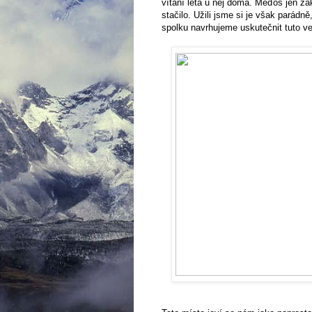
vítání léta u něj doma. Meďoš jen za
stačilo. Užili jsme si je však parád
spolku navrhujeme uskutečnit tuto ve