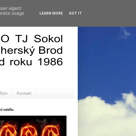
 user-agent
nerate usage
LEARN MORE
GOT IT
Bzin
Kontakt
í oddílu