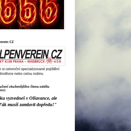
verein CZ
e si celoroční specializované pojištění
dnotlivce nebo celou rodinu
čení zkušenějšího člena oddílu
nci:
ku vyzvedneš v Olšavance, ale
ďák musíš zamluvit dopředu!"