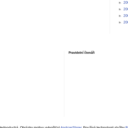
►
20
►
20
►
20
►
20
Pravidelní čtenáři
Jednoduchá. Obrázky motivu vytvořil(a)
AndrzejStajer
. Používá technologii služby
B