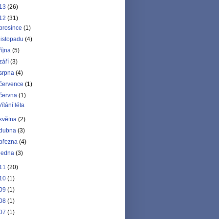
13
(26)
12
(31)
prosince
(1)
listopadu
(4)
října
(5)
září
(3)
srpna
(4)
července
(1)
června
(1)
Vítání léta
května
(2)
dubna
(3)
března
(4)
ledna
(3)
11
(20)
10
(1)
09
(1)
08
(1)
07
(1)