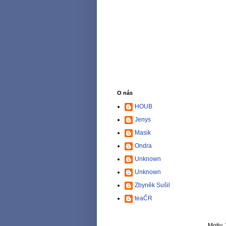
O nás
HOUB
Jenys
Masik
Ondra
Unknown
Unknown
Zbyněk Sušil
teaČR
Motiv 