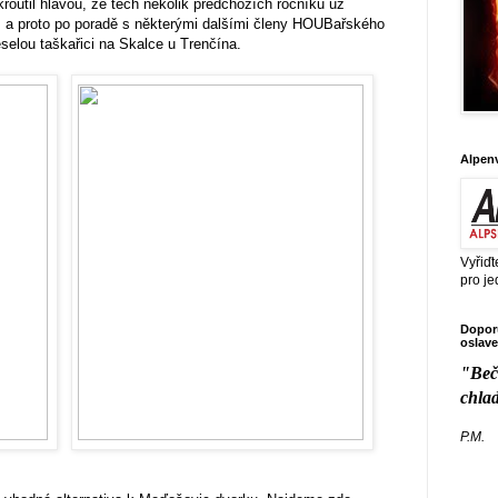
kroutil hlavou, že těch několik předchozích ročníků už
ně, a proto po poradě s některými dalšími členy HOUBařského
selou taškařici na Skalce u Trenčína.
Alpen
Vyřiďt
pro je
Doporu
oslave
"Beč
chla
P.M.