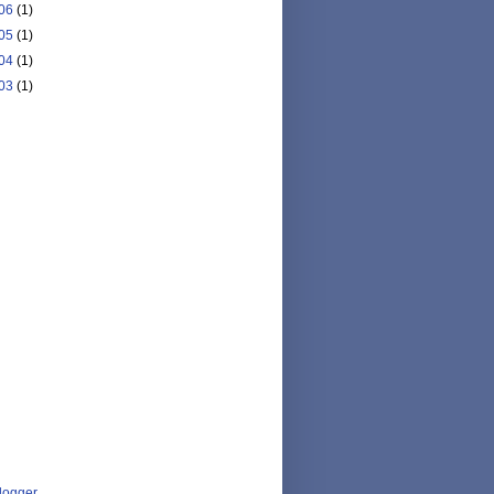
06
(1)
05
(1)
04
(1)
03
(1)
logger
.