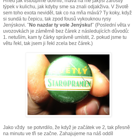
Hned jak vstoupíme dovnitř, mává na mě jakýsi zarostlý
týpek v kulichu, jak kdyby sme sa znali odjakživa. V životě
sem toho exota neviděl, tak co na mňa mává? Ty koky, když
si sundá tu čepicu, tak zpod fousů vykouknou rysy
Jenýskovi. "
No nazdar ty vole Jenýsku!
" (Poslední věta v
uvozovkách je záměrně bez čárek z následujících důvodů:
1. netuším, kam ty čárky správně umístit, 2. pokud jsme tu
větu řekl, tak jsem ji řekl zcela bez čárek.)
Jako vždy se potvrdilo, že když je začátek ve 2, tak přesně
na minutu ve tři se začne. Zahajujeme na náš oddíl