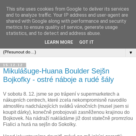
This site uses cookies from Google to deliver its services
and to analyze traffic. Your IP address and user-agent are
shared with Google along with performance and security
metrics to ensure quality of service, generate usage
statistics, and to detect and address abuse.
LEARN MORE
GOT IT
▼
15.12.12
Mikulášuge-Huana Boulder Sejšn
Bojkofky - ostré náboje a rudé šály
V sobotu 8. 12. jsme se po trápení v supermarketech a
nákupních centrech, které zcela nekompromisně navodilo
atmosféru nadcházejících svátků vánočních (musel jsem si
koupit dárky), konečně probojovali zasněženou krajinou do
Bojkovek. Na nádraží nakládáme již dost statečně promrzlou
Fialici a hurá na sejšn do Sokolky.