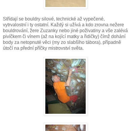
Střídají se bouldry silové, technické až vypečené,
vytrvalostní i ty ostatní. Každý si užívá a kdo zrovna nežere
bouldrování, žere Zuzanky nebo jiné poživatiny a vše zalévá
pivíčkem či vínem (až na kojící matky a řidičky) čímž dohání
body za netopnuté věci (my zo slabšího tábora), případně
útočí na přední příčky mistrovství světa.