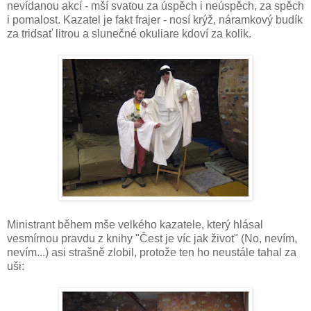
nevídanou akcí - mší svatou za úspěch i neúspěch, za spěch
i pomalost. Kazatel je fakt frajer - nosí krýž, náramkový budík
za tridsať litrou a slunečné okuliare kdoví za kolik.
Ministrant během mše velkého kazatele, který hlásal
vesmírnou pravdu z knihy "Čest je víc jak život" (No, nevím,
nevím...) asi strašně zlobil, protože ten ho neustále tahal za
uši: