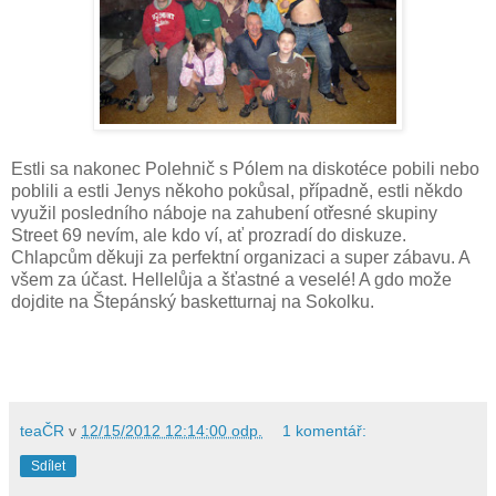
Estli sa nakonec Polehnič s Pólem na diskotéce pobili nebo
poblili a estli Jenys někoho pokůsal, případně, estli někdo
využil posledního náboje na zahubení otřesné skupiny
Street 69 nevím, ale kdo ví, ať prozradí do diskuze.
Chlapcům děkuji za perfektní organizaci a super zábavu. A
všem za účast. Hellelůja a šťastné a veselé! A gdo može
dojdite na Štepánský basketturnaj na Sokolku.
teaČR
v
12/15/2012 12:14:00 odp.
1 komentář:
Sdílet