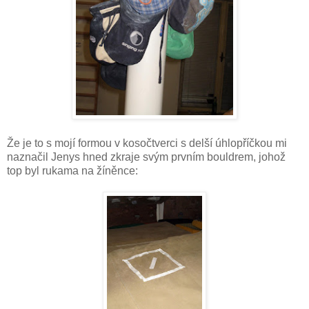
Že je to s mojí formou v kosočtverci s delší úhlopříčkou mi
naznačil Jenys hned zkraje svým prvním bouldrem, johož
top byl rukama na žíněnce: