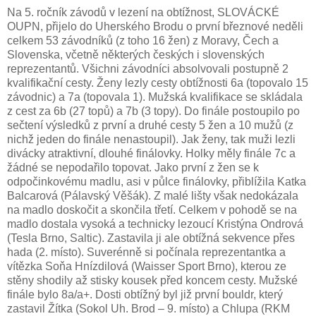
Na 5. ročník závodů v lezení na obtížnost, SLOVÁCKÉ
OUPN, přijelo do Uherského Brodu o první březnové neděli
celkem 53 závodníků (z toho 16 žen) z Moravy, Čech a
Slovenska, včetně některých českých i slovenských
reprezentantů. Všichni závodníci absolvovali postupně 2
kvalifikační cesty. Ženy lezly cesty obtížnosti 6a (topovalo 15
závodnic) a 7a (topovala 1). Mužská kvalifikace se skládala
z cest za 6b (27 topů) a 7b (3 topy). Do finále postoupilo po
sečtení výsledků z první a druhé cesty 5 žen a 10 mužů (z
nichž jeden do finále nenastoupil). Jak ženy, tak muži lezli
divácky atraktivní, dlouhé finálovky. Holky měly finále 7c a
žádné se nepodařilo topovat. Jako první z žen se k
odpočinkovému madlu, asi v půlce finálovky, přiblížila Katka
Balcarová (Pálavský Věšák). Z malé lišty však nedokázala
na madlo doskočit a skončila třetí. Celkem v pohodě se na
madlo dostala vysoká a technicky lezoucí Kristýna Ondrová
(Tesla Brno, Saltic). Zastavila ji ale obtížná sekvence přes
hada (2. místo). Suverénně si počínala reprezentantka a
vítězka Soňa Hnízdilová (Waisser Sport Brno), kterou ze
stěny shodily až stisky kousek před koncem cesty. Mužské
finále bylo 8a/a+. Dosti obtížný byl již první bouldr, který
zastavil Žítka (Sokol Uh. Brod – 9. místo) a Chlupa (RKM