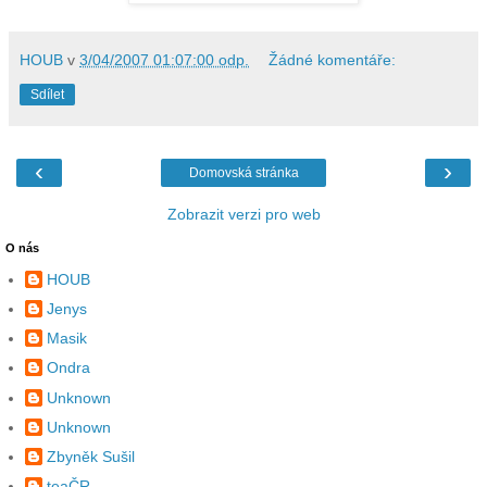
HOUB
v
3/04/2007 01:07:00 odp.
Žádné komentáře:
Sdílet
‹
›
Domovská stránka
Zobrazit verzi pro web
O nás
HOUB
Jenys
Masik
Ondra
Unknown
Unknown
Zbyněk Sušil
teaČR