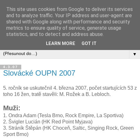
This site uses cookies from Google to deliver its services
and to analyze traffic. Your IP address and user-agent are
shared with Google along with performance and security
metrics to ensure quality of service, generate usage
statistics, and to detect and address abuse.
LEARN MORE
GOT IT
▼
4.3.07
Slovácké OUPN 2007
5. ročník se uskutečnil 4. března 2007, počet startujících 53 z
toho 16 žen, tratě stavěli: M. Rožek a B. Lebloch.
Muži:
1. Ondra Adam (Tesla Brno, Rock Empire, La Sportiva)
2. Švigler Lucián (HK Red Point Myjava)
3. Stráník Štěpán (HK Choceň, Saltic, Singing Rock, Green
Sport Brno)