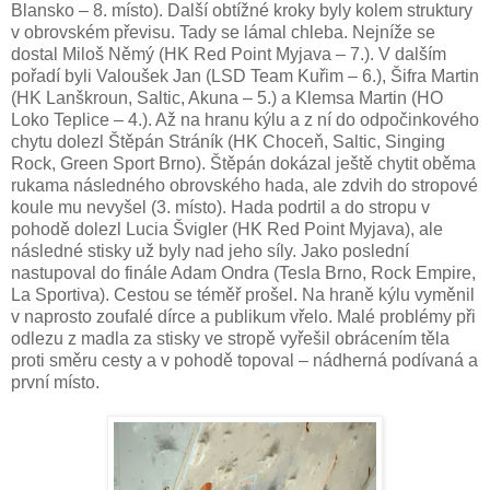
Blansko – 8. místo). Další obtížné kroky byly kolem struktury
v obrovském převisu. Tady se lámal chleba. Nejníže se
dostal Miloš Němý (HK Red Point Myjava – 7.). V dalším
pořadí byli Valoušek Jan (LSD Team Kuřim – 6.), Šifra Martin
(HK Lanškroun, Saltic, Akuna – 5.) a Klemsa Martin (HO
Loko Teplice – 4.). Až na hranu kýlu a z ní do odpočinkového
chytu dolezl Štěpán Stráník (HK Choceň, Saltic, Singing
Rock, Green Sport Brno). Štěpán dokázal ještě chytit oběma
rukama následného obrovského hada, ale zdvih do stropové
koule mu nevyšel (3. místo). Hada podrtil a do stropu v
pohodě dolezl Lucia Švigler (HK Red Point Myjava), ale
následné stisky už byly nad jeho síly. Jako poslední
nastupoval do finále Adam Ondra (Tesla Brno, Rock Empire,
La Sportiva). Cestou se téměř prošel. Na hraně kýlu vyměnil
v naprosto zoufalé dírce a publikum vřelo. Malé problémy při
odlezu z madla za stisky ve stropě vyřešil obrácením těla
proti směru cesty a v pohodě topoval – nádherná podívaná a
první místo.