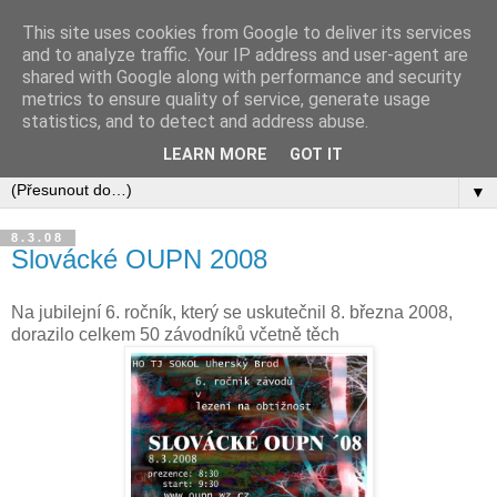
This site uses cookies from Google to deliver its services
and to analyze traffic. Your IP address and user-agent are
shared with Google along with performance and security
metrics to ensure quality of service, generate usage
statistics, and to detect and address abuse.
LEARN MORE
GOT IT
▼
8.3.08
Slovácké OUPN 2008
Na jubilejní 6. ročník, který se uskutečnil 8. března 2008,
dorazilo celkem 50 závodníků včetně těch