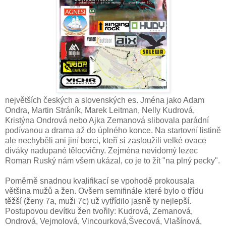
největších českých a slovenských es. Jména jako Adam
Ondra, Martin Stráník, Marek Leitman, Nelly Kudrová,
Kristýna Ondrová nebo Ajka Zemanová slibovala parádní
podívanou a drama až do úplného konce. Na startovní listině
ale nechyběli ani jiní borci, kteří si zasloužili velké ovace
diváky nadupané tělocvičny. Zejména nevidomý lezec
Roman Ruský nám všem ukázal, co je to žít "na plný pecky".
Poměrně snadnou kvalifikací se vpohodě prokousala
většina mužů a žen. Ovšem semifinále které bylo o třídu
těžší (ženy 7a, muži 7c) už vytřídilo jasně ty nejlepší.
Postupovou devítku žen tvořily: Kudrová, Zemanová,
Ondrová, Vejmolová, Vincourková,Švecová, Vlašínová,