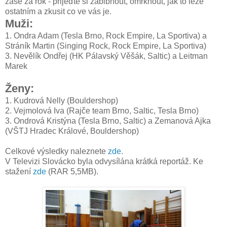
zase za rok - přijeďte si zablbnout, omrknout, jak to leze
ostatním a zkusit co ve vás je.
Muži:
1. Ondra Adam (Tesla Brno, Rock Empire, La Sportiva) a
Stráník Martin (Singing Rock, Rock Empire, La Sportiva)
3. Nevělík Ondřej (HK Pálavský Věšák, Saltic) a Leitman
Marek
Ženy:
1. Kudrová Nelly (Bouldershop)
2. Vejmolová Iva (Rajče team Brno, Saltic, Tesla Brno)
3. Ondrová Kristýna (Tesla Brno, Saltic) a Zemanová Ajka
(VŠTJ Hradec Králové, Bouldershop)
Celkové výsledky naleznete
zde
.
V Televizi Slovácko byla odvysílána krátká reportáž. Ke
stažení
zde
(RAR 5,5MB).