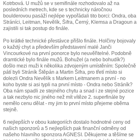
Kotrbová. U mužů se v semifinále rozhodovalo až na
posledních metrech, kde se s technicky náročnou
boulderovou pasáží nejlépe vypořádali tito borci: Ondra, oba
Stráníci, Leitman, Nevělík, Šifra, Černý, Klemsa a Dragoun a
zajistili si tak postup do finále.
Po krátké technické přestávce přišlo finále. Holčiny bojovaly
o každý chyt a především představení malé Janči
Vincourkové na první ponorce bylo neuvěřitelné. Podobně
dramtické bylo finále mužů. Bohužel (a nebo bohudík?)
došlo mezi muži k několika zdvojeným umístěním: Společně
pátí byli Stráník Štěpán a Martin Šifra, pro třetí místo si
dolezli Ondra Nevělík s Markem Leitmanem a první - no
koho byste si asi typli na první místo - Ondra nebo Stráník?
Oba nám spadli ze stejného chytu a snad i ze stejné pozice
a tak nezbylo nic jiného než mít vítěze 2. superfinále by
nemělo cenu dělat - my jim to první místo přejeme oběma
stejně.
6 nejlepších v obou kategoriích dostalo hodnotné ceny od
našich sponzorů a 5 nejlepších pak finanční odměny od
našeho hlavního sponzora AGNESI. Děkujeme a těšíme se