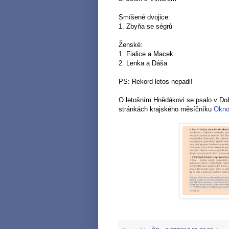
Smíšené dvojice:
1. Zbyňa se ségrů
Ženské:
1. Fialice a Macek
2. Lenka a Dáša
PS: Rekord letos nepadl!
O letošním Hnědákovi se psalo v Dobr
stránkách krajského měsíčníku
Okno