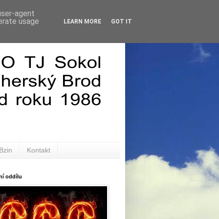
 user-agent
nerate usage
LEARN MORE
GOT IT
Bzin
Kontakt
í oddílu