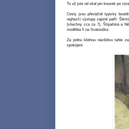
To už jste od skal jen kousek po výr
Cesty jsou převážně typicky bould
nejhezčí výstupy zajisté patří: Šikm
(všechny cca za 7), Štípařská a Ně
modlitba 5 na Svatouška.
Za jednu klidnou návštěvu tahle zap
spokojeni.