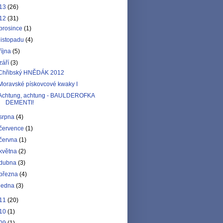
13
(26)
12
(31)
prosince
(1)
listopadu
(4)
října
(5)
září
(3)
Chřibský HNĚDÁK 2012
Moravské pískovcové kwaky I
Achtung, achtung - BAULDEROFKA
DEMENTI!
srpna
(4)
července
(1)
června
(1)
května
(2)
dubna
(3)
března
(4)
ledna
(3)
11
(20)
10
(1)
09
(1)