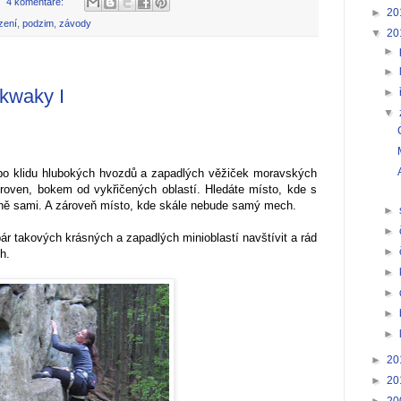
4 komentáře:
►
20
zení
,
podzim
,
závody
▼
20
►
►
kwaky I
►
▼
po klidu hlubokých hvozdů a zapadlých věžiček moravských
roven, bokem od vykřičených oblastí. Hledáte místo, kde s
lně sami. A zároveň místo, kde skále nebude samý mech.
►
►
pár takových krásných a zapadlých minioblastí navštívit a rád
►
h.
►
►
►
►
►
20
►
20
►
20