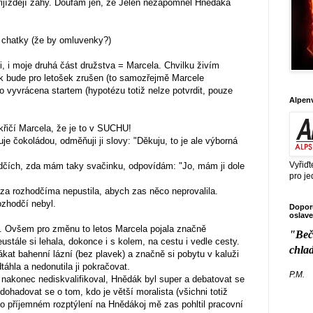
 přijíždějí záhy. Doufám jen, že Jelen nezapomněl Hnědáka
y chatky (že by omluvenky?)
ci, i moje druhá část družstva = Marcela. Chvilku živím
k bude pro letošek zrušen (to samozřejmě Marcele
o vyvrácena startem (hypotézu totiž nelze potvrdit, pouze
Alpen
křičí Marcela, že je to v SUCHU!
 čokoládou, odměňuji ji slovy: "Děkuju, to je ale výborná
Vyřiďt
dčích, zda mám taky svačinku, odpovídám: "Jo, mám ji dole
pro je
za rozhodčíma nepustila, abych zas něco neprovalila.
ozhodčí nebyl.
Doporu
oslave
í. Ovšem pro změnu to letos Marcela pojala značně
"Beč
ustále si lehala, dokonce i s kolem, na cestu i vedle cesty.
chla
at bahenní lázní (bez plavek) a značně si pobytu v kaluži
áhla a nedonutila ji pokračovat.
P.M.
 nakonec nediskvalifikoval, Hnědák byl super a debatovat se
dohadovat se o tom, kdo je větší moralista (všichni totiž
po příjemném rozptýlení na Hnědákoj mě zas pohltil pracovní