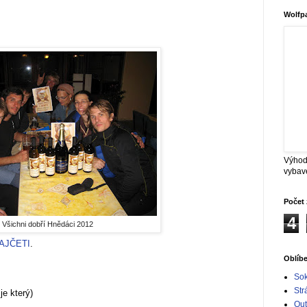
Wolfp
Výhod
vybav
Počet 
4
Všichni dobří Hnědáci 2012
AJČETI
.
Oblíb
Sok
Str
je který)
Out