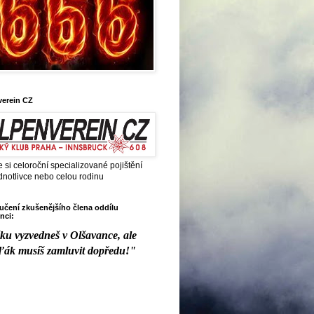
verein CZ
e si celoroční specializované pojištění
dnotlivce nebo celou rodinu
čení zkušenějšího člena oddílu
nci:
ku vyzvedneš v Olšavance, ale
ďák musíš zamluvit dopředu!"