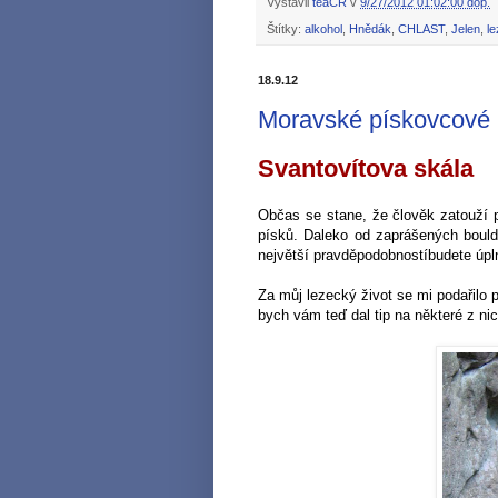
Vystavil
teaČR
v
9/27/2012 01:02:00 dop.
Štítky:
alkohol
,
Hnědák
,
CHLAST
,
Jelen
,
le
18.9.12
Moravské pískovcové 
Svantovítova skála
Občas se stane, že člověk zatouží 
písků. Daleko od zaprášených bould
největší pravděpodobnostíbudete úp
Za můj lezecký život se mi podařilo 
bych vám teď dal tip na některé z nic