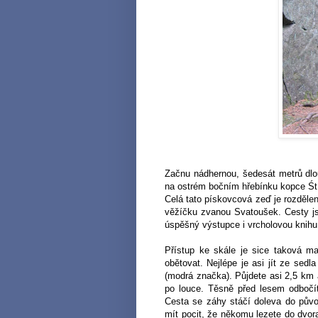
Začnu nádhernou, šedesát metrů dlo
na ostrém bočním hřebínku kopce Śt
Celá tato pískovcová zeď je rozdělen
věžíčku zvanou Svatoušek. Cesty js
úspěšný výstupce i vrcholovou knihu
Přístup ke skále je sice taková ma
obětovat. Nejlépe je asi jít ze sed
(modrá značka). Půjdete asi 2,5 km 
po louce. Těsně před lesem odbočí
Cesta se záhy stáčí doleva do pův
mít pocit, že někomu lezete do dvora