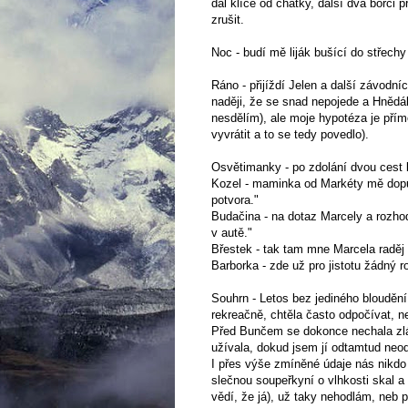
dal klíče od chatky, další dva borci
zrušit.
Noc - budí mě liják bušící do střech
Ráno - přijíždí Jelen a další závodní
naději, že se snad nepojede a Hnědá
nesdělím), ale moje hypotéza je přím
vyvrátit a to se tedy povedlo).
Osvětimanky - po zdolání dvou cest 
Kozel - maminka od Markéty mě dopuje
potvora."
Budačina - na dotaz Marcely a rozho
v autě."
Břestek - tak tam mne Marcela raděj 
Barborka - zde už pro jistotu žádný r
Souhrn - Letos bez jediného blouděn
rekreačně, chtěla často odpočívat, ne
Před Bunčem se dokonce nechala zlák
užívala, dokud jsem jí odtamtud neodt
I přes výše zmíněné údaje nás nikdo
slečnou soupeřkyní o vlhkosti skal a 
vědí, že já), už taky nehodlám, neb 