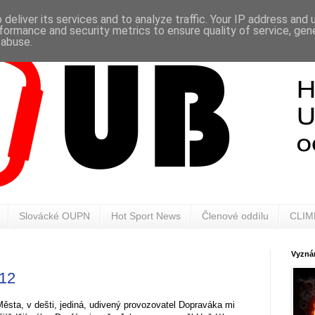
deliver its services and to analyze traffic. Your IP address and
formance and security metrics to ensure quality of service, ge
 abuse.
Slovácké OUPN
Hot Sport News
Členové oddílu
CLIM
Vyznán
12
Města, v dešti, jediná, udivený provozovatel Dopraváka mi