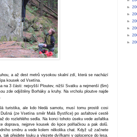
►
20
►
20
►
20
►
20
►
20
►
20
uhou, a až dest metrů vysokou skalní zdí, která se nachází
ípa kousek od Vsetína.
a na 3 části: nejvyšší Ploutev, nižší Svatku a nejmenší (6m)
ou zde odjištěny Borháky a kruhy. Na vrcholu ploutve najde
.
lá turistika, ale kdo hledá samotu, musí tomu prostě cosi
la Dušná (ze Vsetína směr Malá Bystřice) po asfaltové cestě
až do rozlehlého sedla. Na konci tohoto úseku vede asfaltka
te doprava, nejprve kousek do kpce polňačkou a pak dolů.
odního směru a vede kolem několika chat. Když už začnete
, tak přejdete louku a vlezete dvířkami v oplocence do lesa.