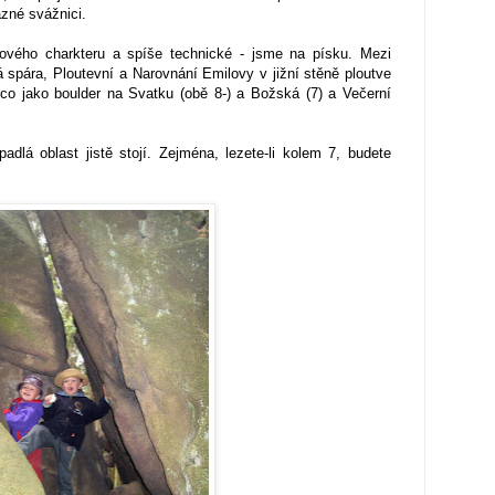
azné svážnici.
rového charkteru a spíše technické - jsme na písku. Mezi
á spára, Ploutevní a Narovnání Emilovy v jižní stěně ploutve
co jako boulder na Svatku (obě 8-) a Božská (7) a Večerní
adlá oblast jistě stojí. Zejména, lezete-li kolem 7, budete