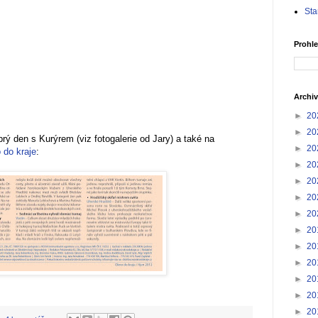
Sta
Prohle
Archiv
►
20
►
20
ý den s Kurýrem (viz fotogalerie od Jary) a také na
►
20
 do kraje
:
►
20
►
20
►
20
►
20
►
20
►
20
►
20
►
20
►
20
►
20