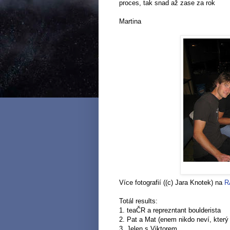
proces, tak snad až zase za rok
Martina
Více fotografií ((c) Jara Knotek) na
R
Totál results:
1. teaČR a reprezntant boulderista
2. Pat a Mat (enem nikdo neví, který 
3. Jelen s Viktorem