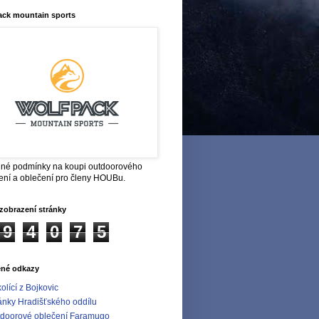
ack mountain sports
né podmínky na koupi outdoorového
ení a oblečení pro členy HOUBu.
zobrazení stránky
9
4
0
7
5
ené odkazy
olící z Bojkovic
ánky Hradišťského oddílu
doorové oblečení Faramugo