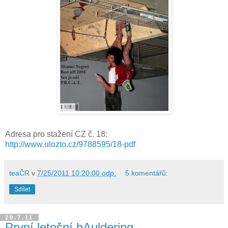
Adresa pro stažení CZ č. 18:
http://www.ulozto.cz/9788595/18-pdf
teaČR
v
7/25/2011 10:20:00 odp.
5 komentářů:
Sdílet
20.7.11
První letošní bAuldering