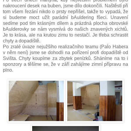
nakroucení desek na buben, jsme dílo dokončili. Naštěstí při
tom všem řezání nikdo o prsty nepřišel, takže to vypadá, že
si budeme moct užít parádní bAuldering fšeci. Unavení
sedíme pod tím krásným dílem a prázdná plocha obrovské
bAulderovky se nám vysmívá do našich znavených xichtů.
Je to krása, ale na krutou zimu to nestačí. Je třeba schrastit
chyty a dopadiště.
Po zralé úvaze nejužšího realizačního teamu (Paĺo Habera
v něm není) jsme se dohodli na pořízení profi dopadiště od
Svišta. Chyty koupíme za zbytek penízků. Sháníme na to i
sponzory a těšíme se, že v září zahájíme zimní přípravu na
plno.