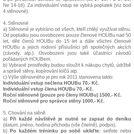
Ne 14-16). Za individuální vstup se vybírá poplatek (viz bod
4 stěnovné).
4. Stěnovné
a) Stěnovné je vybíráno od všech, kteří chtějí využívat stěnu.
Od poplatku jsou osvobozeni pouze členové HOUBu nad 50
let, děti členů HOUBu do 15 let a dále všichni členové
HOUBu a jejich rodinní příslušníci při společných akcích
(závody, atp.). Osvobozeni jsou také účastníci závodů
pořádaných HOUBem.
b) Vybrané prostředky budou sloužit k nákupu chytů, údržbě
a správě stěny, kopírování klíčů atp.
c) Výše stěnovného je pro rok 2011 stanovena takto:
Individuální vstup nečlena HOUBu 70,- Kč.
Individuální vstup člena HOUBu 70,- Kč.
Roční stěnovné (pouze pro členy HOUBu) 1500,- Kč.
Roční stěnovné pro správce stěny 1000,- Kč.
5. Chování na stěně
a)
Při každé návštěvě je nutné se zapsat do deníku
(datum, jméno, hodina příchodu (vše čitelně), podpis).
b)
Po každém tréninku po sobě ukliďte:
setřete nebo