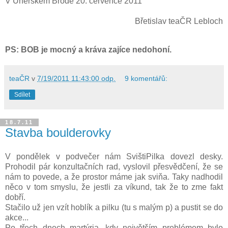
V Uherském Brodě 20. července 2011
Břetislav teaČR Lebloch
PS: BOB je mocný a kráva zajíce nedohoní.
teaČR
v
7/19/2011 11:43:00 odp.
9 komentářů:
Sdílet
18.7.11
Stavba boulderovky
V pondělek v podvečer nám SvištiPilka dovezl desky.
Prohodil pár konzultačních rad, vyslovil přesvědčení, že se
nám to povede, a že prostor máme jak sviňa. Taky nadhodil
něco v tom smyslu, že jestli za víkund, tak že to zme fakt
dobří.
Stačilo už jen vzít hoblík a pilku (tu s malým p) a pustit se do
akce...
Po třech dnech martýria, kdy největším problémem bylo