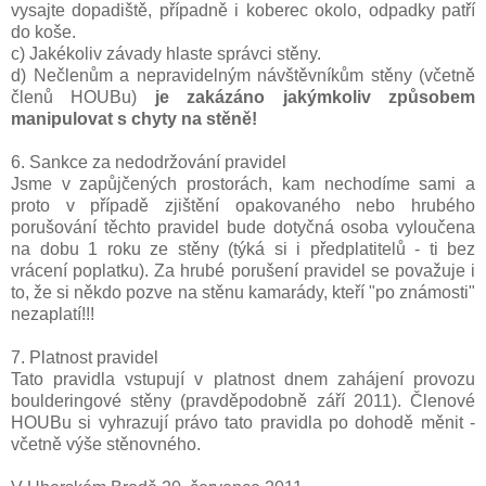
vysajte dopadiště, případně i koberec okolo, odpadky patří
do koše.
c) Jakékoliv závady hlaste správci stěny.
d) Nečlenům a nepravidelným návštěvníkům stěny (včetně
členů HOUBu)
je zakázáno jakýmkoliv způsobem
manipulovat s chyty na stěně!
6. Sankce za nedodržování pravidel
Jsme v zapůjčených prostorách, kam nechodíme sami a
proto v případě zjištění opakovaného nebo hrubého
porušování těchto pravidel bude dotyčná osoba vyloučena
na dobu 1 roku ze stěny (týká si i předplatitelů - ti bez
vrácení poplatku). Za hrubé porušení pravidel se považuje i
to, že si někdo pozve na stěnu kamarády, kteří "po známosti"
nezaplatí!!!
7. Platnost pravidel
Tato pravidla vstupují v platnost dnem zahájení provozu
boulderingové stěny (pravděpodobně září 2011). Členové
HOUBu si vyhrazují právo tato pravidla po dohodě měnit -
včetně výše stěnovného.