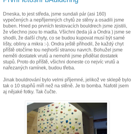
Dneska, to jest středa, jsme sundali pár (asi 160)
vypečených a nepříjemných chytů ze stěny a osadili jsme
buben. Hned po prvních testovacích bouldrech jsme zjistili,
že všechno jsou to madla. Všichni (teda já a Ondra ) jsme se
shodli, že další chyty, co se budou kupovat musí být samé
lišty, obliny a mikra :-). Ondra ještě přihodil, že každý chyt
příště otočíme tou nejhorší stranou navrch. Bohužel jsme
neměli dostatek vrutů a nemohli jsme přidělat dostatek
stupů. Proto do příště, všichni doneste co nejvíc vrutů a
nařezaných ramínek, budou třeba.
Jinak bouldrování bylo velmi příjemné, jelikož ve sklepě bylo
tak o 10 stupňů míň než na stěně. Je to bomba. Nafotil jsem
aj nějaké fotky. Tak čučte.