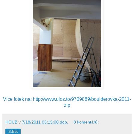
Více fotek na: http://www.uloz.to/9709889
​/boulderovka-2011-
zip
HOUB
v
7/18/2011 03:15:00 dop.
8 komentářů:
Sdílet