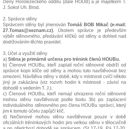
členy Horolezeckého oddílu (dále HOUB) a je majetkem T.
J. Sokol Uh. Brod.
2. Správce stěny
Správcem stěny byl jmenován
Tomáš BOB Mikač (e-mail:
27.Tomas@seznam.cz)
. Úkolem správce je především
výběr stěnovného, předávání klíčků od stěny a dohled nad
dodržováním těchto pravidel.
3. Účel a využití stěny
a)
Stěna je primárně určena pro trénink členů HOUBu.
b) Členové HOUBu, kteří zaplatí roční stěnovné obdrží od
správce kopii klíče od stěny a mohou tuto navštěvovat bez
omezení. Návštěva stěny v době, kdy v místnosti cvičí někdo
jiný je zakázána (viz rozvrh hodin k místnosti - závisí na
dohodě s vedením T. J.).
c) Členové HOUBu, kteří nemají uhrazeno roční stěnovné
mohou stěnu navštěvovat podle bodu 3b) po zaplacení
individuálného stěnovného pro člena HOUBu správci, který
jim k tomuto účelu zapůjčí klíč.
d) Nečlenové mohou stěnu navštěvovat pouze v době
oficiálních tréninkových hodin pro velkou stěnu v tělocvičně
a po předchozí dohodě se správcem. (St 17-19, Pá 17-20,