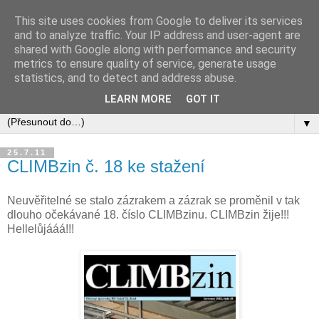
This site uses cookies from Google to deliver its services
and to analyze traffic. Your IP address and user-agent are
shared with Google along with performance and security
metrics to ensure quality of service, generate usage
statistics, and to detect and address abuse.
LEARN MORE
GOT IT
▼
25.7.11
CLIMBzin č. 18 ke stažení
Neuvěřitelné se stalo zázrakem a zázrak se proměnil v tak
dlouho očekávané 18. číslo CLIMBzinu. CLIMBzin žije!!!
Hellelůjááá!!!