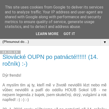
This site uses cookies from Google to deliver its services
and to analyze traffic. Your IP address and user-agent are
shared with Google along with performance and security
metrics to ensure quality of service, generate usage
statistics, and to detect and address abuse.
LEARN MORE
GOT IT
▼
24.11.15
Slovácké OUPN po patnácté!!!!!! (14.
ročník) :-)
Dýr frends!
A myslím tím aj ty, kteří mě v životě neviděli lézt nebo mě
vůbec neviděli a patří do oddílu HOUB Sokol UB - ne
nejsem legenda z bajek, jsem skutečný, drzý, vulgární a rok
napřed! :-) :-) :-)