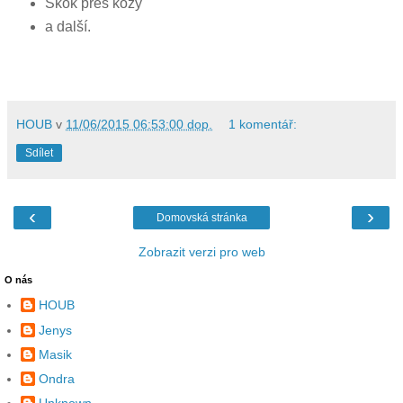
Skok přes kozy
a další.
HOUB
v
11/06/2015 06:53:00 dop.
1 komentář:
Sdílet
‹
›
Domovská stránka
Zobrazit verzi pro web
O nás
HOUB
Jenys
Masik
Ondra