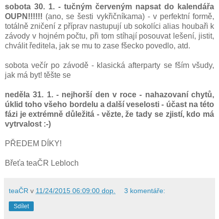
sobota 30. 1. - tučným červeným napsat do kalendářa
OUPN!!!!!!
(ano, se šesti vykřičníkama) - v perfektní formě,
totálně zničení z příprav nastupují ub sokolíci alias houbaři k
závody v hojném počtu, při tom stíhají posouvat lešení, jistit,
chválit ředitela, jak se mu to zase fšecko povedlo, atd.
sobota večír po závodě - klasická afterparty se fším všudy,
jak má byt! těšte se
neděla 31. 1. - nejhorší den v roce - nahazovaní chytů,
úklid toho všeho bordelu a další veselosti - účast na této
fázi je extrémně důležitá - vězte, že tady se zjistí, kdo má
vytrvalost :-)
PŘEDEM DÍKY!
Břeťa teaČR Lebloch​
teaČR
v
11/24/2015 06:09:00 dop.
3 komentáře:
Sdílet