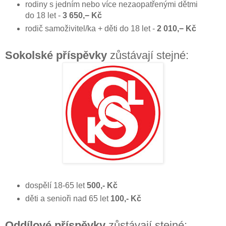
rodiny s jedním nebo více nezaopatřenými dětmi
do 18 let -
3 650,− Kč
rodič samoživitel/ka + děti do 18 let -
2 010,− Kč
Sokolské příspěvky
zůstávají stejné:
dospělí 18-65 let
500,- Kč
děti a senioři nad 65 let
100,- Kč
Oddílové příspěvky
zůstávají stejné: