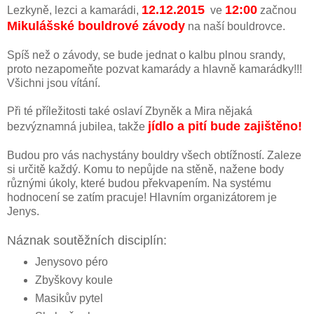
12.12.2015
12:00
Lezkyně, lezci a kamarádi,
ve
začnou
Mikulášské bouldrové závody
na naší bouldrovce.
Spíš než o závody, se bude jednat o kalbu plnou srandy,
proto nezapomeňte pozvat kamarády a hlavně kamarádky!!!
Všichni jsou vítání.
Při té příležitosti také oslaví Zbyněk a Mira nějaká
jídlo a pití bude zajištěno!
bezvýznamná jubilea, takže
Budou pro vás nachystány bouldry všech obtížností. Zaleze
si určitě každý. Komu to nepůjde na stěně, nažene body
různými úkoly, které budou překvapením. Na systému
hodnocení se zatím pracuje! Hlavním organizátorem je
Jenys.
Náznak soutěžních disciplín:
Jenysovo péro
Zbyškovy koule
Masikův pytel