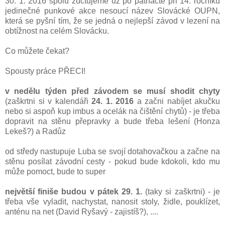
30. 1. 2016 spolu zúčtujeme už po patnácté při 14. ročníku
jedinečné punkové akce nesoucí název Slovácké OUPN,
která se pyšní tím, že se jedná o nejlepší závod v lezení na
obtížnost na celém Slovácku.
Co můžete čekat?
Spousty práce PŘECI!
v nedělu týden před závodem se musí shodit chyty
(zaškrtni si v kalendáři
24. 1. 2016
a začni nabíjet akučku
nebo si aspoň kup imbus a ocelák na čištění chytů) - je třeba
dopravit na stěnu přepravky a bude třeba lešení (Honza
Lekeš?) a Radůz
od středy nastupuje Luba se svojí dotahovačkou a začne na
stěnu posílat závodní cesty - pokud bude kdokoli, kdo mu
může pomoct, bude to super
největší finiše budou v pátek 29. 1.
(taky si zaškrtni) - je
třeba vše vyladit, nachystat, nanosit stoly, židle, pouklízet,
anténu na net (David Ryšavý​ - zajistíš?), ....