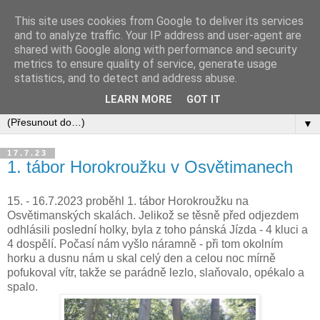
This site uses cookies from Google to deliver its services
and to analyze traffic. Your IP address and user-agent are
shared with Google along with performance and security
metrics to ensure quality of service, generate usage
statistics, and to detect and address abuse.
LEARN MORE
GOT IT
▼
17.7.23
1. tábor Horokroužku v Osvětimanech
15. - 16.7.2023 proběhl 1. tábor Horokroužku na
Osvětimanských skalách. Jelikož se těsně před odjezdem
odhlásili poslední holky, byla z toho pánská Jízda - 4 kluci a
4 dospělí. Počasí nám vyšlo náramně - při tom okolním
horku a dusnu nám u skal celý den a celou noc mírně
pofukoval vítr, takže se parádně lezlo, slaňovalo, opékalo a
spalo.