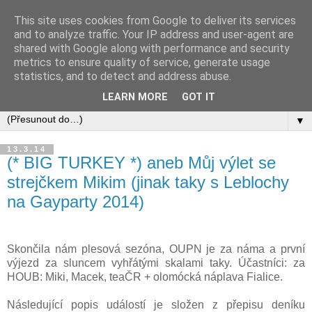
This site uses cookies from Google to deliver its services
and to analyze traffic. Your IP address and user-agent are
shared with Google along with performance and security
metrics to ensure quality of service, generate usage
statistics, and to detect and address abuse.
LEARN MORE
GOT IT
▼
13.3.14
(* BIG TURKEY *) aneb Můj výlet se
strejčkem Mikim (jinak taky s Leblochy
na Gayparty 2014)
Skončila nám plesová sezóna, OUPN je za náma a první
výjezd za sluncem vyhřátými skalami taky. Účastníci: za
HOUB: Miki, Macek, teaČR + olomócká náplava Fialice.
Následující popis událostí je složen z přepisu deníku