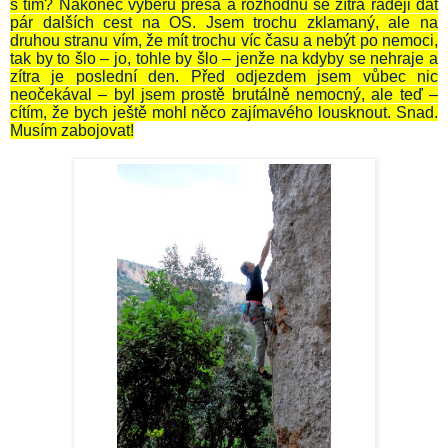
s tím? Nakonec vyberu presa a rozhodnu se zítra raději dát
pár dalších cest na OS. Jsem trochu zklamaný, ale na
druhou stranu vím, že mít trochu víc času a nebýt po nemoci,
tak by to šlo – jo, tohle by šlo – jenže na kdyby se nehraje a
zítra je poslední den. Před odjezdem jsem vůbec nic
neočekával – byl jsem prostě brutálně nemocný, ale teď –
cítím, že bych ještě mohl něco zajímavého lousknout. Snad.
Musím zabojovat!