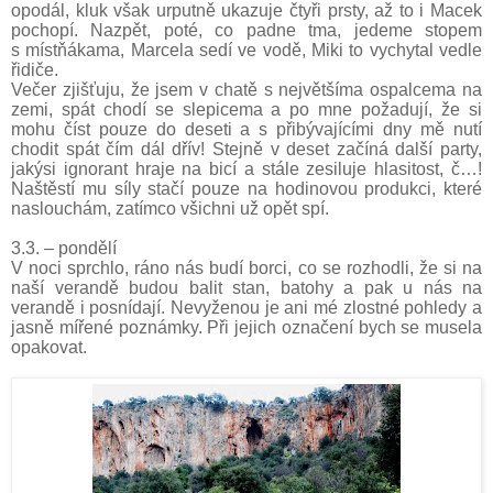
opodál, kluk však urputně ukazuje čtyři prsty, až to i Macek
pochopí. Nazpět, poté, co padne tma, jedeme stopem
s místňákama, Marcela sedí ve vodě, Miki to vychytal vedle
řidiče.
Večer zjišťuju, že jsem v chatě s největšíma ospalcema na
zemi, spát chodí se slepicema a po mne požadují, že si
mohu číst pouze do deseti a s přibývajícími dny mě nutí
chodit spát čím dál dřív! Stejně v deset začíná další party,
jakýsi ignorant hraje na bicí a stále zesiluje hlasitost, č…!
Naštěstí mu síly stačí pouze na hodinovou produkci, které
naslouchám, zatímco všichni už opět spí.
3.3. – pondělí
V noci sprchlo, ráno nás budí borci, co se rozhodli, že si na
naší verandě budou balit stan, batohy a pak u nás na
verandě i posnídají. Nevyženou je ani mé zlostné pohledy a
jasně mířené poznámky. Při jejich označení bych se musela
opakovat.