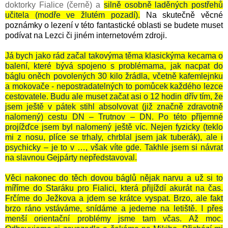
doktorky Fialice (černě) a
silně osobně laděných postřehů
učitela (modře ve žlutém pozadí).
Na skutečně věcné
poznámky o lezení v této fantastické oblasti se budete muset
podívat na Lezci či jiném internetovém zdroji.
Já bych jako rád začal takovýma těma klasickýma kecama o
balení, které bývá spojeno s problémama, jak nacpat do
báglu oněch povolených 30 kilo žrádla, včetně kafemlejnku
a mokovače - nepostradatelných to pomůcek každého lezce
cestovatele. Budu ale muset začat asi o 12 hodin dřív tím, že
jsem ještě v pátek stihl absolvovat (již značně zdravotně
nalomený) cestu DN – Trutnov – DN. Po této příjemné
projížďce jsem byl nalomený ještě víc. Nejen fyzicky (teklo
mi z nosu, plíce se trhaly, chrblal jsem jak tuberák), ale i
psychicky – je to v …, však víte gde. Takhle jsem si návrat
na slavnou Gejpárty nepředstavoval.
Věci nakonec do těch dovou báglů nějak narvu a už si to
míříme do Staráku pro Fialici, která přijíždí akurát na čas.
Frčíme do Ježkova a jdem se krátce vyspat. Brzo, ale fakt
brzo ráno vstáváme, snídáme a jedeme na letiště. I přes
menší orientační problémy jsme tam včas. Až moc.