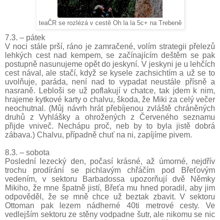
teaČR se rozlézá v cestě Oh la la 5c+ na Trebeně
7.3. – pátek
V noci stále prší, ráno je zamračené, volím strategii přelezů
lehkých cest nad kempem, se začínajícím deštěm se pak
postupně nasunujeme opět do jeskyní. V jeskyni je u lehčích
cest nával, ale stačí, když se kysele zachsichtím a už se to
uvolňuje, paráda, není nad to vypadat neustále přísně a
nasraně. Lebloši se už poflakují v chatce, tak jdem k nim,
hrajeme kytkové karty o chalvu, škoda, že Miki za celý večer
neochutnal. (Můj návrh hrát přebíjenou zvláště chráněných
druhů z Vyhlášky a ohrožených z Červeného seznamu
přijde vniveč. Nechápu proč, neb by to byla jistě dobrá
zábava.) Chalvu, případně chuť na ni, zapíjíme pivem.
8.3. – sobota
Poslední lezecký den, počasí krásné, až úmorné, nejdřív
trochu prodírání se pichlavým chřáčím pod Břeťovým
vedením, v sektoru Barbadossa upozorňují dvě Němky
Mikiho, že mne špatně jistí, Břeťa mu hned poradil, aby jim
odpověděl, že se mně chce už beztak zbavit. V sektoru
Ottoman pak lezem nádherné 40ti metrové cesty. Ve
vedlejším sektoru ze stěny vodpadne šutr, ale nikomu se nic