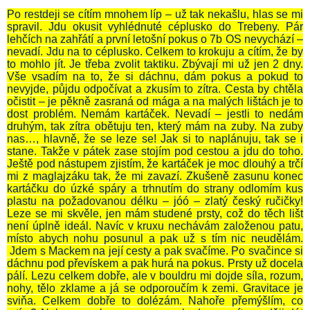
Po restdeji se cítím mnohem líp – už tak nekašlu, hlas se mi
spravil. Jdu okusit vyhlédnuté céplusko do Trebeny. Pár
lehčích na zahřátí a první letošní pokus o 7b OS nevychází –
nevadí. Jdu na to céplusko. Celkem to krokuju a cítím, že by
to mohlo jít. Je třeba zvolit taktiku. Zbývají mi už jen 2 dny.
Vše vsadím na to, že si dáchnu, dám pokus a pokud to
nevyjde, půjdu odpočívat a zkusím to zítra. Cesta by chtěla
očistit – je pěkně zasraná od mága a na malých lištách je to
dost problém. Nemám kartáček. Nevadí – jestli to nedám
druhým, tak zítra obětuju ten, který mám na zuby. Na zuby
nas…, hlavně, že se leze se! Jak si to naplánuju, tak se i
stane. Takže v pátek zase stojím pod cestou a jdu do toho.
Ještě pod nástupem zjistím, že kartáček je moc dlouhý a trčí
mi z maglajzáku tak, že mi zavazí. Zkušeně zasunu konec
kartáčku do úzké spáry a trhnutím do strany odlomím kus
plastu na požadovanou délku – jóó – zlatý český ručičky!
Leze se mi skvěle, jen mám studené prsty, což do těch lišt
není úplně ideál. Navíc v kruxu nechávám založenou patu,
místo abych nohu posunul a pak už s tím nic neudělám.
Jdem s Mackem na její cesty a pak svačíme. Po svačince si
dáchnu pod převískem a pak hurá na pokus. Prsty už docela
pálí. Lezu celkem dobře, ale v bouldru mi dojde síla, rozum,
nohy, tělo zklame a já se odporoučím k zemi. Gravitace je
sviňa. Celkem dobře to dolézám. Nahoře přemýšlím, co