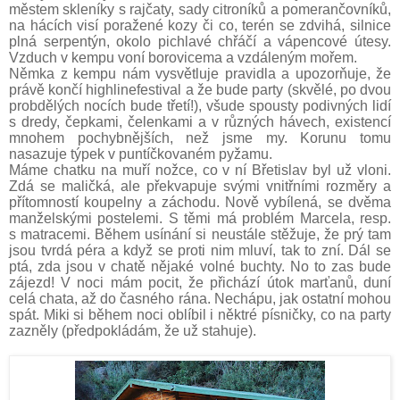
městem skleníky s rajčaty, sady citroníků a pomerančovníků,
na hácích visí poražené kozy či co, terén se zdvihá, silnice
plná serpentýn, okolo pichlavé chřáčí a vápencové útesy.
Vzduch v kempu voní borovicema a vzdáleným mořem.
Němka z kempu nám vysvětluje pravidla a upozorňuje, že
právě končí highlinefestival a že bude party (skvělé, po dvou
probdělých nocích bude třetí!), všude spousty podivných lidí
s dredy, čepkami, čelenkami a v různých hávech, existencí
mnohem pochybnějších, než jsme my. Korunu tomu
nasazuje týpek v puntíčkovaném pyžamu.
Máme chatku na muří nožce, co v ní Břetislav byl už vloni.
Zdá se maličká, ale překvapuje svými vnitřními rozměry a
přítomností koupelny a záchodu. Nově vybílená, se dvěma
manželskými postelemi. S těmi má problém Marcela, resp.
s matracemi. Během usínání si neustále stěžuje, že prý tam
jsou tvrdá péra a když se proti nim mluví, tak to zní. Dál se
ptá, zda jsou v chatě nějaké volné buchty. No to zas bude
zájezd! V noci mám pocit, že přichází útok marťanů, duní
celá chata, až do časného rána. Nechápu, jak ostatní mohou
spát. Miki si během noci oblíbil i něktré písničky, co na party
zazněly (předpokládám, že už stahuje).