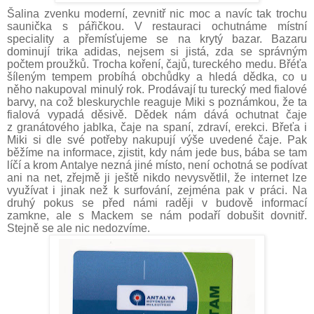
Šalina zvenku moderní, zevnitř nic moc a navíc tak trochu
saunička s pářičkou. V restauraci ochutnáme místní
speciality a přemísťujeme se na krytý bazar. Bazaru
dominují trika adidas, nejsem si jistá, zda se správným
počtem proužků. Trocha koření, čajů, tureckého medu. Břéťa
šíleným tempem probíhá obchůdky a hledá dědka, co u
něho nakupoval minulý rok. Prodávají tu turecký med fialové
barvy, na což bleskurychle reaguje Miki s poznámkou, že ta
fialová vypadá děsivě. Dědek nám dává ochutnat čaje
z granátového jablka, čaje na spaní, zdraví, erekci. Břeťa i
Miki si dle své potřeby nakupují výše uvedené čaje. Pak
běžíme na informace, zjistit, kdy nám jede bus, bába se tam
líčí a krom Antalye nezná jiné místo, není ochotná se podívat
ani na net, zřejmě ji ještě nikdo nevysvětlil, že internet lze
využívat i jinak než k surfování, zejména pak v práci. Na
druhý pokus se před námi raději v budově informací
zamkne, ale s Mackem se nám podaří dobušit dovnitř.
Stejně se ale nic nedozvíme.