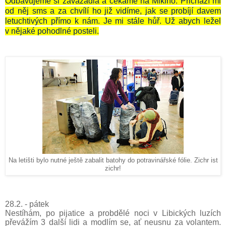
Odbavujeme si zavazadla a čekáme na Mikiho. Přichází mi
od něj sms a za chvílí ho již vidíme, jak se probíjí davem
letuchtivých přímo k nám. Je mi stále hůř. Už abych ležel
v nějaké pohodlné posteli.
Na letišti bylo nutné ještě zabalit batohy do potravinářské fólie. Zichr ist
zichr!
28.2. - pátek
Nestíhám, po pijatice a probdělé noci v Libických luzích
převážím 3 další lidi a modlím se, ať neusnu za volantem.