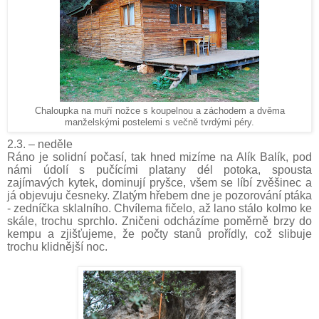
Chaloupka na muří nožce s koupelnou a záchodem a dvěma
manželskými postelemi s večně tvrdými péry.
2.3. – neděle
Ráno je solidní počasí, tak hned mizíme na Alík Balík, pod
námi údolí s pučícími platany dél potoka, spousta
zajímavých kytek, dominují pryšce, všem se líbí zvěšinec a
já objevuju česneky. Zlatým hřebem dne je pozorování ptáka
- zedníčka sklalního. Chvílema fičelo, až lano stálo kolmo ke
skále, trochu sprchlo. Zničeni odcházíme poměrně brzy do
kempu a zjišťujeme, že počty stanů prořídly, což slibuje
trochu klidnější noc.