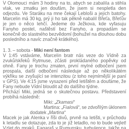
V Olomouci mám 3 hodiny na to, abych se zabalila a stihla
vlak, ve zmatku jen doufám, že jsem si nespletla den
odjezdu. Ve Staráku na mne čekají Lebloši a jejich batohy.
Marcelin má 30 kg, prý ji ho tak pěkně nabalil Břeťa, Břeťův
je jen o něco lehčí. Jedeme do Ježkova, kde vyfasuju
Fanyho postel, naštěstí bez Fanyho, a propadám se
konečně do slastného bezvědomí (bohužel na dlouhou dobu
posledního a navíc značně krátkého).
1. 3. – sobota -
Miki není fantom
V 1:45 vstáváme, Marcelin bratr nás veze do Vídně za
zvuků/skřeků Rytmuse, zčásti prokládaného popěvky od
ohně. Fany je trochu zmaten, první mylné odbočení jsem
prospala, další odbočení následuje až po několikátém
výkřiku se zvyšující se intenzitou (z toho nejmírnější je paní
v GPS). Ve 4:15 jsme vysazeni před letištěm a doufáme, že
Fany nebude Vídní bloudit až do dalšího týdne.
Přichází Miki, jedná se o skutečnou postavu. Představení
probíhá následně:
Miki: „
Zkamasi
“
Martina: „
Fialová
“, se zdvořilým úklonem
dodatek „
Martina
“
Macek je jak Alenka v říši divů, prvně na letišti, v průchodu
k letadlu se dotazuje, zda to je již letadlo, no to bude vejlet!
Vzlet do mraků, Fagaraš v Rumunsku, turbulence, takže na