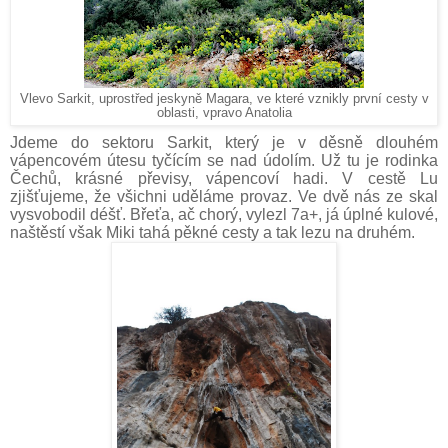
Vlevo Sarkit, uprostřed jeskyně Magara, ve které vznikly první cesty v
oblasti, vpravo Anatolia
Jdeme do sektoru Sarkit, který je v děsně dlouhém
vápencovém útesu tyčícím se nad údolím. Už tu je rodinka
Čechů, krásné převisy, vápencoví hadi. V cestě Lu
zjišťujeme, že všichni uděláme provaz. Ve dvě nás ze skal
vysvobodil déšť. Břeťa, ač chorý, vylezl 7a+, já úplné kulové,
naštěstí však Miki tahá pěkné cesty a tak lezu na druhém.