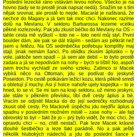
Poslední lezecké ráno vstávám levou nohou. Všecko je na
hovno (tady se to prostě jinak napsat nedá). Snažím se s tím
nějak srovnat, ale prostě to nejde. Macarát je naštvaná, že
nechce do Magary a já tam tak moc chci. Nakonec razíme
dolů na Mevlanu. V sektoru Barbarossa lezeme vcelku
pěkné rozlezovky. Pak jdu zkusit béčko do Mevlany na OS –
tahle cesta mě vyškolí – toto ne – toto není můj styl. První
boulder dám, ale pak se dál trápím - sedám asi pětkrát než
jsem u řetězu. Na OS sedmbéčka potřebuju komplítly maj
stajl, jinak nemám šanci. Po obídku zkusím áplusko – ty
vole, jaktože sem spadl – já sem ale debil – to bylo prostě
zadara a já se nepodívám na nohy – bych si lištil! No, aspoň
jsem trochu vychladl ze svého vzteku. Zatímco si Macek
vybírá něco na Ottoman, jdu se podívat do jeskyně
Poseidon. Po cestě potkávám ležící kozu, která pěkně smrdí
a obletují jí muchy. Asi jí holce nahoře ujely kopejtka – to je
hned, to se ví. Se mi tam na kraji sektoru, už mimo jeskyni,
ale stále v pěkném převísku, líbí dvě cesty áplus a bé.
Vracím se odjistit Macka do do její sedmičky rozhodnutý
zkusit obě cesty. Po Mackově úspěchu jdu nejdřív áplus a
spadnu v posledním možném místě – zase nohy – ale fajt
obrovský to byl – fakt že jo – prý bylo vidět, že moc chci, že
opravdu chci – no, chtít nestačí. Pak leze Macek krásné
dlouhé šestbéčko a leze fakt parádně. No a pak ještě
několik hlubokých nádechů a jdu do poslední šance v