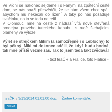
Ve Vídni se nakonec sejdeme i s Fanym, na zpáteční cestě
dom, se nás snaží přesvědčit, že se nám všem chce spát,
abychom mu nekecali do řízení. A taky po nás požaduje
svačinku, no to se teda netrefil.
V Olomouci mne na cestě z nádraží vítá nově otevřená
prodejna pravého tureckého kebabu, s rudě šlehajícími
plameny ve výloze.
Výlet se strejčkem Mikim (a samozřejmě i s Leblochy) to
byl pěkný. Miki mi dokonce sdělil, že když budu hodná,
tak mně příště vezme zas. Tak to jsem teda fakt zvědavá!
- text teaČR a Fialice, foto Fialice -
teaČR
v
3/13/2014 01:01:00 dop.
Žádné komentáře:
Sdílet