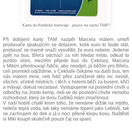
Karta do Antálské tramvaje - pouze na cestu TAM?
Při dobíjení karty TAM nazpět Marcela málem umoří
prodavače opakujícím se dotazem, kolik euro to bude stát,
prodavač se marně snaží vysvětlit, že eura nebere. Jedeme
zpět na bus. Břeťa odchází za roh hledat místo, odkud to
jezdilo vloni, mezitím přijede bus do
Cekilar
y, Marcela
s Mikim přemlouvají řidiče, aby neodjel, já běžím pro Břeťu,
celí promoklí odjíždíme, v Cekilaře čekáme na další bus, ten
nás málem mine, neb řidič přes zamlžené sklo nic nevidí,
všichni, včetně místních, i těch s holemi běží za busem, křičí
a mávají, dokud nezastaví. Vystupujeme na poslední chvíli u
odbočky na Josito kemp, neb se do poslední chvíle nemohu
rozhodnout, který ze dvou čudlíků mám zmačknout.
V naší hobití chatě krom toho, že nemáme držák na mýdlo,
neteče teplá voda, tak taky nemáme topení jako Lebloši, tak
se zachrujem do dek a já v noci pěkně klepu kosu. Naštěstí
si Miki koupil skutečně pouze čaj na spaní.