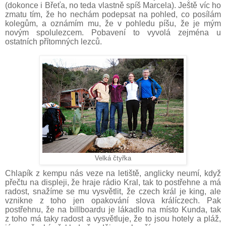
(dokonce i Břeťa, no teda vlastně spíš Marcela). Ještě víc ho
zmatu tím, že ho nechám podepsat na pohled, co posílám
kolegům, a oznámím mu, že v pohledu píšu, že je mým
novým spolulezcem. Pobavení to vyvolá zejména u
ostatních přítomných lezců.
Velká čtyřka
Chlapík z kempu nás veze na letiště, anglicky neumí, když
přečtu na displeji, že hraje rádio Kral, tak to postřehne a má
radost, snažíme se mu vysvětlit, že czech král je king, ale
vznikne z toho jen opakování slova králíczech. Pak
postřehnu, že na billboardu je lákadlo na místo Kunda, tak
z toho má taky radost a vysvětluje, že to jsou hotely a pláž,