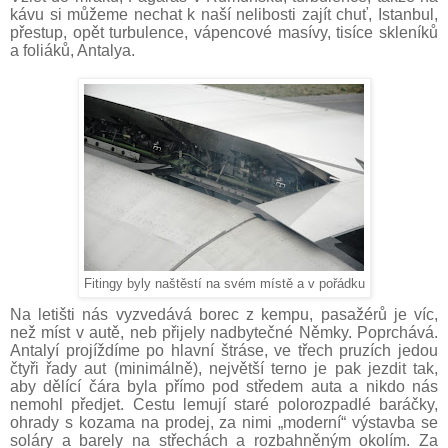
kávu si můžeme nechat k naší nelibosti zajít chuť, Istanbul,
přestup, opět turbulence, vápencové masívy, tisíce skleníků
a foliáků, Antalya.
Fitingy byly naštěstí na svém místě a v pořádku
Na letišti nás vyzvedává borec z kempu, pasažérů je víc,
než míst v autě, neb přijely nadbytečné Němky. Poprchává.
Antalyí projíždíme po hlavní štráse, ve třech pruzích jedou
čtyři řady aut (minimálně), největší terno je pak jezdit tak,
aby dělící čára byla přímo pod středem auta a nikdo nás
nemohl předjet. Cestu lemují staré polorozpadlé baráčky,
ohrady s kozama na prodej, za nimi „moderní“ výstavba se
soláry a barely na střechách a rozbahněným okolím. Za