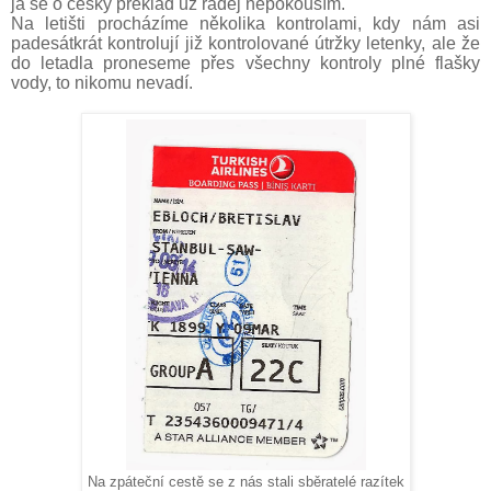
já se o český překlad už raděj nepokouším.
Na letišti procházíme několika kontrolami, kdy nám asi
padesátkrát kontrolují již kontrolované útržky letenky, ale že
do letadla proneseme přes všechny kontroly plné flašky
vody, to nikomu nevadí.
Na zpáteční cestě se z nás stali sběratelé razítek