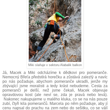
Miki slaňuje v sektoru Alabalik balkon
Já, Macek a Miki odcházíme k dědkovi pro pomeranče.
Nemocný Břeťa předstírá horečku a zůstává zalezlý a navíc
po nás požaduje, abychom pomeranče ukradli, jenže my
zbývající jsme moralisti a tedy krást nebudeme. Cesta za
pomeranči je delší, než jsme čekali, Macek objevuje
opravdovou kost (ale neví se, zda je pravá nebo levá).
Nakonec nakupujeme u malého kluka, co se na nás pouze
zubí, čtyři kila pomerančů. Marcela po něm požaduje, aby jí
cenu napsal do prachu na zem nebo do sešitku, co se válí