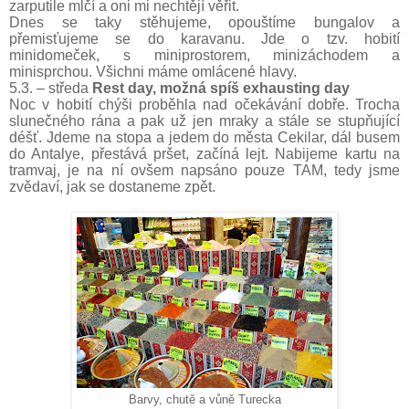
zarputile mlčí a oni mi nechtějí věřit.
Dnes se taky stěhujeme, opouštíme bungalov a
přemisťujeme se do karavanu. Jde o tzv. hobití
minidomeček, s miniprostorem, minizáchodem a
minisprchou. Všichni máme omlácené hlavy.
5.3. – středa
Rest day, možná spíš exhausting day
Noc v hobití chýši proběhla nad očekávání dobře. Trocha
slunečného rána a pak už jen mraky a stále se stupňující
déšť. Jdeme na stopa a jedem do města
Cekilar,
dál busem
do Antalye, přestává pršet, začíná lejt. Nabijeme kartu na
tramvaj, je na ní ovšem napsáno pouze TAM, tedy jsme
zvědaví, jak se dostaneme zpět.
Barvy, chutě a vůně Turecka