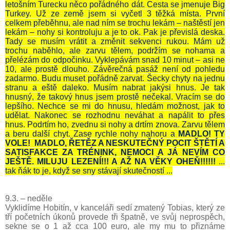
letošním Turecku něco pořádného dát. Cesta se jmenuje Big
Turkey. Už ze země jsem si vyčetl 3 těžká místa. První
celkem přeběhnu, ale nad ním se trochu lekám – naštěstí jen
lekám – nohy si kontroluju a je to ok. Pak je převislá deska.
Tady se musím vrátit a změnit sekvenci rukou. Mám už
trochu naběhlo, ale zarvu tělem, podržím se nohama a
přelézám do odpočinku. Vyklepávám snad 10 minut – asi ne
10, ale prostě dlouho. Závěrečná pasáž není od pohledu
zadarmo. Budu muset pořádně zarvat. Šecky chyty na jednu
stranu a eště daleko. Musím nabrat jakýsi hnus. Je tak
hnusný, že takový hnus jsem prostě nečekal. Vracím se do
lepšího. Nechce se mi do hnusu, hledám možnost, jak to
udělat. Nakonec se rozhodnu neváhat a napálit to přes
hnus. Podrtím ho, zvednu si nohy a drtím znova. Zarvu tělem
a beru další chyt. Zase rychle nohy nahoru a
MADLO! TY
VOLE!
MADLO, ŘETĚZ A NESKUTEČNÝ POCIT ŠTĚTÍ A
SATISFAKCE ZA TRÉNINK, NEMOCI A JÁ NEVÍM CO
JEŠTĚ. MILUJU LEZENÍ!!! A AŽ NA VĚKY OHEŇ!!!!!!
...
tak ňák to je, když se sny stávají skutečností ...
9.3. – neděle
Vyklidíme Hobitín, v kanceláři sedí zmatený Tobias, který ze
tří početních úkonů provede tři špatně, ve svůj neprospěch,
sekne se o 1 až cca 100 euro, ale my mu to přiznáme