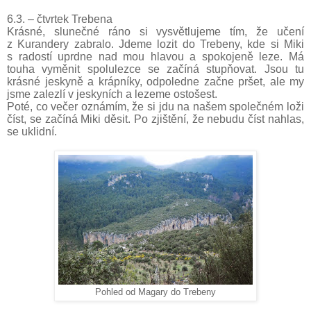
6.3. – čtvrtek Trebena
Krásné, slunečné ráno si vysvětlujeme tím, že učení
z Kurandery zabralo. Jdeme lozit do Trebeny, kde si Miki
s radostí uprdne nad mou hlavou a spokojeně leze. Má
touha vyměnit spolulezce se začíná stupňovat. Jsou tu
krásné jeskyně a krápníky, odpoledne začne pršet, ale my
jsme zalezlí v jeskyních a lezeme ostošest.
Poté, co večer oznámím, že si jdu na našem společném loži
číst, se začíná Miki děsit. Po zjištění, že nebudu číst nahlas,
se uklidní.
Pohled od Magary do Trebeny