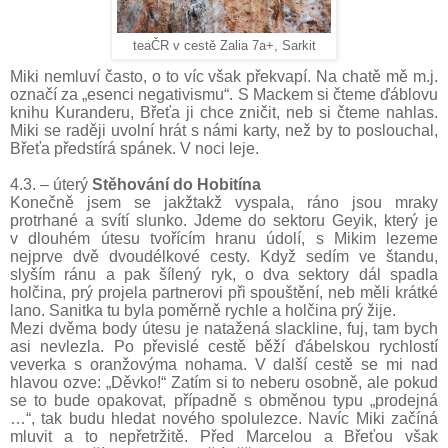
teaČR v cestě Zalia 7a+, Sarkit
Miki nemluví často, o to víc však překvapí. Na chatě mě m.j.
označí za „esenci negativismu“. S Mackem si čteme ďáblovu
knihu Kuranderu, Břeťa ji chce zničit, neb si čteme nahlas.
Miki se raději uvolní hrát s námi karty, než by to poslouchal,
Břeťa předstírá spánek. V noci leje.
4.3. – úterý
Stěhování do Hobitína
Konečně jsem se jakžtakž vyspala, ráno jsou mraky
protrhané a svítí slunko. Jdeme do sektoru Geyik, který je
v dlouhém útesu tvořícím hranu údolí, s Mikim lezeme
nejprve dvě dvoudélkové cesty. Když sedím ve štandu,
slyším ránu a pak šílený ryk, o dva sektory dál spadla
holčina, prý projela partnerovi při spouštění, neb měli krátké
lano. Sanitka tu byla poměrně rychle a holčina prý žije.
Mezi dvěma body útesu je natažená slackline, fuj, tam bych
asi nevlezla. Po převislé cestě běží ďábelskou rychlostí
veverka s oranžovýma nohama. V další cestě se mi nad
hlavou ozve: „Děvko!“ Zatím si to neberu osobně, ale pokud
se to bude opakovat, případně s obměnou typu „prodejná
…“, tak budu hledat nového spolulezce. Navíc Miki začíná
mluvit a to nepřetržitě. Před Marcelou a Břeťou však