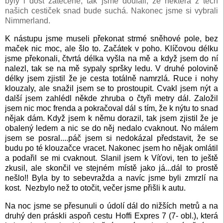
byly i dost zatečené, tak jsme doufali, že některá z těch
našich cestiček snad bude suchá. Nakonec jsme si vybrali
Nimmerland.
K nástupu jsme museli překonat strmé sněhové pole, bez
maček nic moc, ale šlo to. Začátek v poho. Klíčovou délku
jsme překonali, čtvrtá délka vyšla na mě a když jsem do ní
nalezl, tak se na mě sypaly spršky ledu. V druhé polovině
délky jsem zjistil že je cesta totálně namrzlá. Ruce i nohy
klouzaly, ale snažil jsem se to prostoupit. Cvakl jsem nýt a
další jsem zahlédl někde zhruba o čtyři metry dál. Založil
jsem nic moc frenda a pokračoval dál s tím, že k nýtu to snad
nějak dám. Když jsem k němu dorazil, tak jsem zjistil že je
obalený ledem a nic se do něj nedalo cvaknout. No málem
jsem se posral....páč jsem si nedokázal představit, že se
budu po té klouzačce vracet. Nakonec jsem ho nějak omlátil
a podařil se mi cvaknout. Slanil jsem k Víťovi, ten to ještě
zkusil, ale skončil ve stejném místě jako já...dál to prostě
nešlo!! Byla by to sebevražda a navíc jsme byli zmrzlí na
kost. Nezbylo než to otočit, večer jsme přišli k autu.
Na noc jsme se přesunuli o údolí dál do nižších metrů a na
druhý den práskli aspoň cestu Hoffi Expres 7 (7- obl.), která