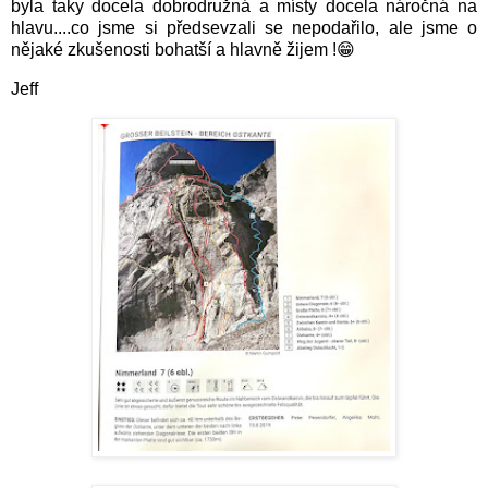
byla taky docela dobrodružná a místy docela náročná na
hlavu....co jsme si předsevzali se nepodařilo, ale jsme o
nějaké zkušenosti bohatší a hlavně žijem !
😁
Jeff