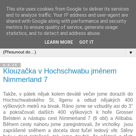
This site uses cookies from Google to deliver its services
and to analyze traffic. Your IP address and user-agent are
shared with Google along with performance and security
metrics to ensure quality of service, generate usage
statistics, and to detect and address abuse.
LEARN MORE
GOT IT
▼
4.6.25
Klouzačka v Hochschwabu jménem
Nimmerland 7
Takže, v pátek nějak kolem deváté večer jsme dorazili do
Hochschwabského St. Ilgenu a odtud nějakých 400
výškových metrů na bivak. Ráno jsme se vzbudily asi do 3°
a pokračovali dalších 400 výškových k hoře Grosser
Belstein a nástupu cest Nimmerland 7 (6 obl) a Alibaba.
Během cesty nahoru jsme zaregistrovali, že vrcholky jsou
zaprášené sněhem a docela dost fučel ledový vítr. Stěny