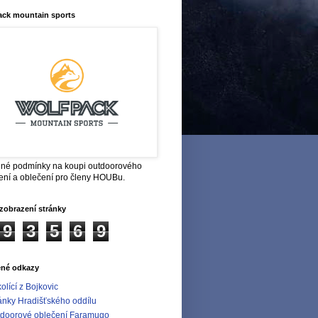
ack mountain sports
né podmínky na koupi outdoorového
ení a oblečení pro členy HOUBu.
zobrazení stránky
9
3
5
6
9
ené odkazy
olící z Bojkovic
ánky Hradišťského oddílu
doorové oblečení Faramugo