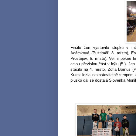
Finále žen vystavilo stopku v mě
Adámková (Pustiměř, 8. místo), Es
Prostějov, 6. místo). Velmi pěkně l
celou převislou část v kýlu (5.). Je
stačilo na 4. místo. Zofia Bornus (
Kurek lezla nezastavitelně stropem 
plusko dál se dostala Slovenka Moni