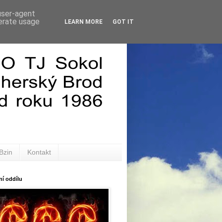
 user-agent
nerate usage
LEARN MORE
GOT IT
Bzin
Kontakt
í oddílu