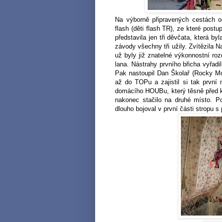
Na výborně připravených cestách od
flash (děti flash TR), ze které post
představila jen tři děvčata, která b
závody všechny tři užily. Zvítězila N
už byly již znatelné výkonnostní roz
lana. Nástrahy prvního břicha vyřadi
Pak nastoupil Dan Školař (Rocky Mo
až do TOPu a zajistil si tak první 
domácího HOUBu, který těsně před k
nakonec stačilo na druhé místo. Pos
dlouho bojoval v první části stropu s 