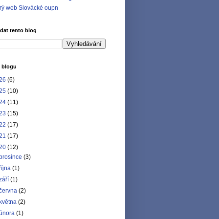
rý web Slovácké oupn
dat tento blog
 blogu
26
(6)
25
(10)
24
(11)
23
(15)
22
(17)
21
(17)
20
(12)
prosince
(3)
října
(1)
září
(1)
června
(2)
května
(2)
února
(1)