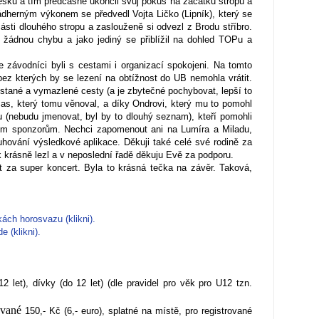
esku a tím předčasně ukončil svůj pokus na začátku stropu a
ádherným výkonem se předvedl Vojta Ličko (Lipník), který se
ásti dlouhého stropu a zaslouženě si odvezl z Brodu stříbro.
 žádnou chybu a jako jediný se přiblížil na dohled TOPu a
 závodníci byli s cestami i organizací spokojeni. Na tomto
ez kterých by se lezení na obtížnost do UB nemohla vrátit.
stané a vymazlené cesty (a je zbytečné pochybovat, lepší to
as, který tomu věnoval, a díky Ondrovi, který mu to pomohl
(nebudu jmenovat, byl by to dlouhý seznam), kteří pomohli
šim sponzorům. Nechci zapomenout ani na Lumíra a Miladu,
uhování výsledkové aplikace. Děkuji také celé své rodině za
ak krásně lezl a v neposlední řadě děkuju Evě za podporu.
t za super koncert. Byla to krásná tečka na závěr. Taková,
ách horosvazu (klikni).
 (klikni).
12 let), dívky (do 12 let) (dle pravidel pro věk pro U12 tzn.
ované
150,- Kč (6,- euro), splatné na místě, pro registrované