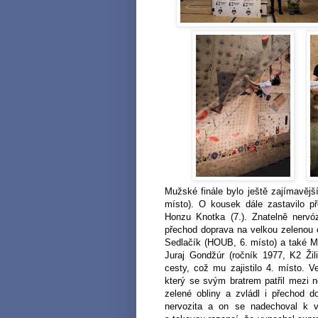
M
užské finále bylo ještě zajímavěj
místo). O kousek dále zastavilo p
Honzu Knotka (7.). Znatelně nervó
přechod doprava na velkou zelenou ob
Sedlačík (HOUB, 6. místo) a také Ma
Juraj Gondžúr (ročník 1977, K2 Žil
cesty, což mu zajistilo 4. místo. V
který se svým bratrem patřil mezi n
zelené obliny a zvládl i přechod 
nervozita a on se nadechoval k 