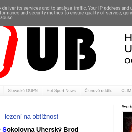
deliver its services and to analyze traffic. Your IP address and
formance and security metrics to ensure quality of service, ge
 abuse.
Slovácké OUPN
Hot Sport News
Členové oddílu
CLIM
Vyznán
 lezení na obtížnost
0
S
okolovna Uherský Brod