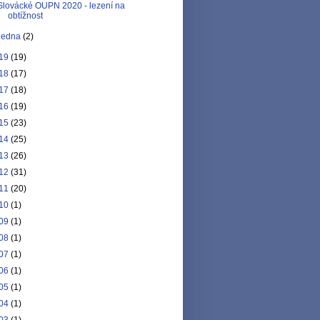
Slovácké OUPN 2020 - lezení na
obtížnost
ledna
(2)
19
(19)
18
(17)
17
(18)
16
(19)
15
(23)
14
(25)
13
(26)
12
(31)
11
(20)
10
(1)
09
(1)
08
(1)
07
(1)
06
(1)
05
(1)
04
(1)
03
(1)