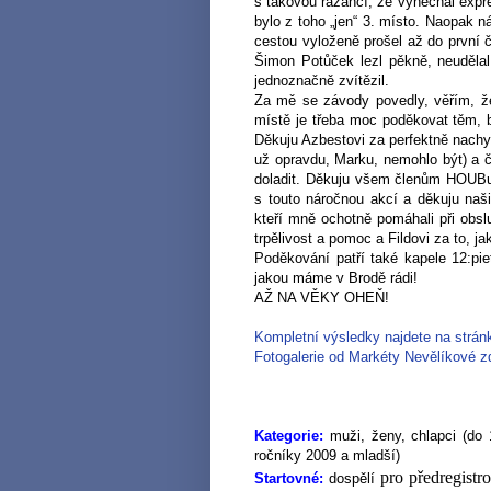
s takovou razancí, že vynechal expr
bylo z toho „jen“ 3. místo. Naopak n
cestou vyloženě prošel až do první č
Šimon Potůček lezl pěkně, neudělal
jednoznačně zvítězil.
Za mě se závody povedly, věřím, že
místě je třeba moc poděkovat těm, b
Děkuju Azbestovi za perfektně nachy
už opravdu, Marku, nemohlo být) a č
doladit. Děkuju všem členům HOUBu 
s touto náročnou akcí a děkuju na
kteří mně ochotně pomáhali při obsl
trpělivost a pomoc a Fildovi za to, j
Poděkování patří také kapele 12:pie
jakou máme v Brodě rádi!
AŽ NA VĚKY OHEŇ!
Kompletní výsledky najdete na stránk
Fotogalerie od Markéty Nevělíkové zde
Kategorie:
muži, ženy, chlapci (do 
ročníky 2009 a mladší)
pro předregistr
Startovné:
dospělí