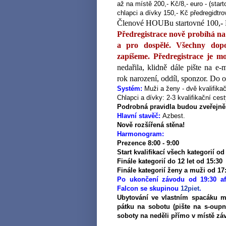
až na místě 200,- Kč/8,- euro - (star
chlapci a dívky 150,- Kč předregidtro
Členové HOUBu startovné 100,- 
Předregistrace nově probíhá n
a pro dospělé. Všechny dopo
zapíšeme. Předregistrace je m
nedařila, klidně dále pište na
e-
rok narození, oddíl, sponzor. Do o
Systém:
Muži a ženy - dvě kvalifikač
Chlapci a dívky: 2-3 kvalifikační ces
Podrobná pravidla budou zveřejně
Hlavní stavěč:
Azbest.
Nově rozšířená stěna!
Harmonogram:
Prezence 8:00 - 9:00
Start kvalifikací všech kategorií od
Finále kategorií do 12 let od 15:30
Finále kategorií ženy a muži od 17
Po ukončení závodu od 19:30 aft
Falcon se skupinou
12piet
.
Ubytování ve vlastním spacáku m
pátku na sobotu (pište na s-oup
soboty na neděli přímo v místě zá