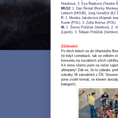
Holubová, 3. Eva Řepková (Tendon B
MU12:
1. Dan Školař (Rocky Monkeys
Lebloch (HOUB), Juraj Gondžúr (K2 Ži
F:
1. Monika Jakubcová (Aúpeak team
Kurek (POL), 3. Zofia Bornus (POL)
M:
1. Šimon Potůček (Vertikon), 2. V
(Lipník), 3. Štěpán Potůček (Vertikon
Zúčtování:
Po třech letech se do Uherského Brodu
že když comeback, tak ve velkém st
komunitu na sociálních sítích výkřik
A k tomu všemu jsem na večer zajisti
afterparty! Zdá se, že to zabralo, pr
sokolky 35 závodníků z ČR, Slovens
jsme zvolili formát, ve kterém dostaly
kategorií).