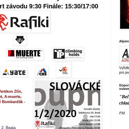
art závodu 9:30 Finále: 15:30/17:00
Alpen
Vyřiďt
pro je
Doporu
oslave
Vertikon Zlín,
"Beč
t, A-muerte,
ý Bombarďák -
chla
P.M.
, 2. Beata