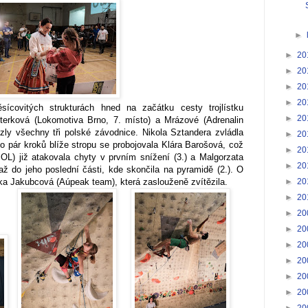
►
►
20
►
20
►
20
►
20
sícovitých strukturách hned na začátku cesty trojlístku
►
20
terková (Lokomotiva Brno, 7. místo) a Mrázové (Adrenalin
ezly všechny tři polské závodnice. Nikola Sztandera zvládla
►
20
n o pár kroků blíže stropu se probojovala Klára Barošová, což
►
20
POL) již atakovala chyty v prvním snížení (3.) a Malgorzata
►
20
až do jeho poslední části, kde skončila na pyramidě (2.). O
►
20
ka Jakubcová (Aúpeak team), která zaslouženě zvítězila.
►
20
►
20
►
20
►
20
►
20
►
20
►
20
►
20