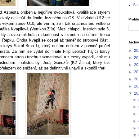
Sta
 Azbesta proběhla nejdříve dvoukolová kvalifikace stylem
upovaly nejlepší do finále, lezeného na OS. V dívkách U12 se
Prohle
yla věkem spíše U10, ale věřím, že i tak si atmosféru velkého
atálka Kvapilová (Vertikon Zlín). Mezi chlapci, kterých bylo 5,
díly a svou roli hrála i zkušenost s lezením na ostrém konci
li Řepku. Ondra Kvapil se dostal až téměř do stropové části.
Archiv
nkeys Sokol Brno 1), který cestou celkem v pohodě prošel
►
20
místo. Za ním se vydal do finále Filip Lebloch hájící barvy
oncem stropu trochu zazmatkoval a z cesty vypadl, což mu
►
20
ledním finalistou byl Juraj Gondžůr (K2 Žilina), který tak
►
20
přelezem do snížení, až se definitivně unavil a skončil třetí.
►
20
►
20
►
20
▼
20
►
►
►
►
►
▼