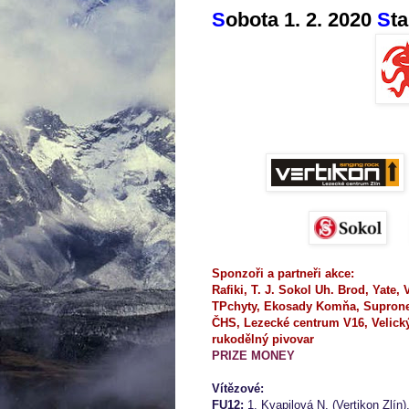
S
obota 1. 2. 2020
S
t
Sponzoři a partneři akce:
Rafiki, T. J. Sokol Uh. Brod, Yate, 
TPchyty, Ekosady Komňa, Suprone
ČHS, Lezecké centrum V16, Velick
rukodělný pivovar
PRIZE MONEY
Vítězové:
FU12:
1. Kvapilová N. (Vertikon Zlín)