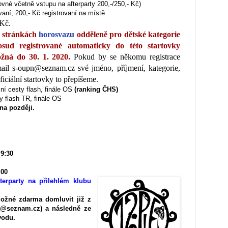
tovné včetně vstupu na afterparty 200,-/250,- Kč)
vaní, 200,- Kč registrovaní na místě
Kč.
a stránkách
horosvazu
odděleně pro dětské kategorie
sud registrované automaticky do této startovky
ožná do 30. 1. 2020.
Pokud by se někomu registrace
mail s-oupn@seznam.cz
své jméno, příjmení, kategorie,
ficiální startovky to přepíšeme.
ní cesty flash, finále OS
(ranking ČHS)
ty flash TR, finále OS
na později.
 9:30
:00
erparty na přilehlém klubu
ožné zdarma domluvit již z
n@seznam.cz) a následně ze
vodu.