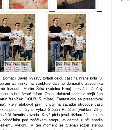
ší. Domácí David Ryšavý zvládl celou část na hraně kýlu (8.
řebrání za řezky na struktuře dalšího domácího závodníka
zně lezoucí Martin Šifra (Kotelna Brno) nezvládl náročný
linu a bral šesté místo. Oblinu dokázal podrtit a přejít Jan
rtin řezníček (HOUB, 5. místo). Fantasticky se prezentoval
ina), který atakoval první chyty na začátku stropové části
elkou porci smůly si vybral Štěpán Potůček (Vertikon Zlín),
ejvětší favority závodu. Když přebojoval těžkou část kolem
do odpočinku pod začátkem stropu, evidentně z něj spadla
velkému výkonu. V ten moment se Štěpán rozjel stěnou