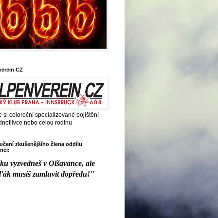
verein CZ
e si celoroční specializované pojištění
dnotlivce nebo celou rodinu
čení zkušenějšího člena oddílu
nci:
ku vyzvedneš v Olšavance, ale
ďák musíš zamluvit dopředu!"