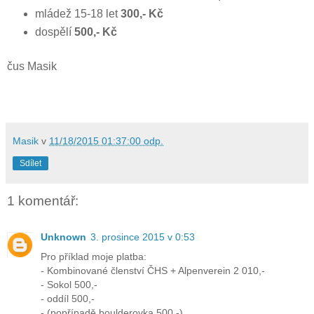
mládež 15-18 let
300,- Kč
dospělí
500,- Kč
čus Masik
Masik
v
11/18/2015 01:37:00 odp.
Sdílet
1 komentář:
Unknown
3. prosince 2015 v 0:53
Pro příklad moje platba:
- Kombinované členství ČHS + Alpenverein 2 010,-
- Sokol 500,-
- oddíl 500,-
- (popřípadě boulderovka 500,-)