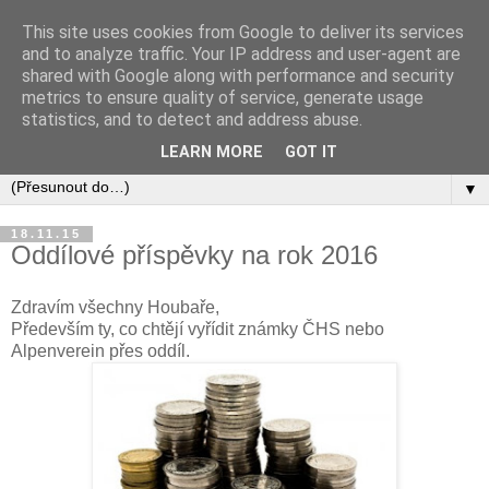
This site uses cookies from Google to deliver its services
and to analyze traffic. Your IP address and user-agent are
shared with Google along with performance and security
metrics to ensure quality of service, generate usage
statistics, and to detect and address abuse.
LEARN MORE
GOT IT
▼
18.11.15
Oddílové příspěvky na rok 2016
Zdravím všechny Houbaře,
Především ty, co chtějí vyřídit známky ČHS nebo
Alpenverein přes oddíl.