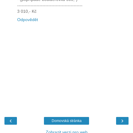
--------------------------------------------
3 010,- Kč
Odpovědět
‹
›
Domovská stránka
Zobrazit verzi pro web