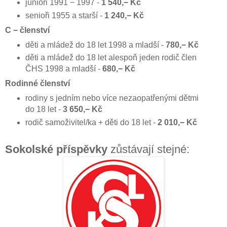
junioři 1991 − 1997 -
1 540,− Kč
senioři 1955 a starší -
1 240,− Kč
C − členství
děti a mládež do 18 let 1998 a mladší -
780,− Kč
děti a mládež do 18 let alespoň jeden rodič člen
ČHS 1998 a mladší -
680,− Kč
Rodinné členství
rodiny s jedním nebo více nezaopatřenými dětmi
do 18 let -
3 650,− Kč
rodič samoživitel/ka + děti do 18 let -
2 010,− Kč
Sokolské příspěvky
zůstávají stejné: