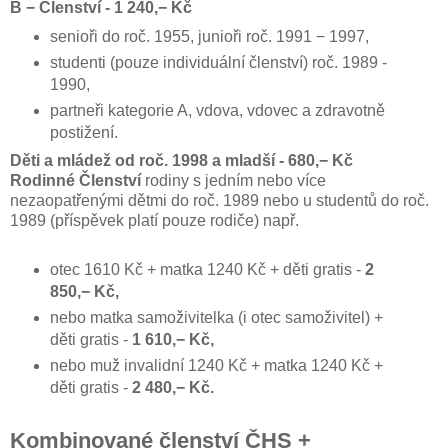
B − Členství - 1 240,− Kč
senioři do roč. 1955, junioři roč. 1991 − 1997,
studenti (pouze individuální členství) roč. 1989 -
1990,
partneři kategorie A, vdova, vdovec a zdravotně
postižení.
Děti a mládež od roč. 1998 a mladší - 680,− Kč
Rodinné Členství
rodiny s jedním nebo více
nezaopatřenými dětmi do roč. 1989 nebo u studentů do roč.
1989 (příspěvek platí pouze rodiče) např.
otec 1610 Kč + matka 1240 Kč + děti gratis -
2
850,− Kč,
nebo matka samoživitelka (i otec samoživitel) +
děti gratis -
1 610,− Kč,
nebo muž invalidní 1240 Kč + matka 1240 Kč +
děti gratis -
2 480,− Kč.
Kombinované členství ČHS +