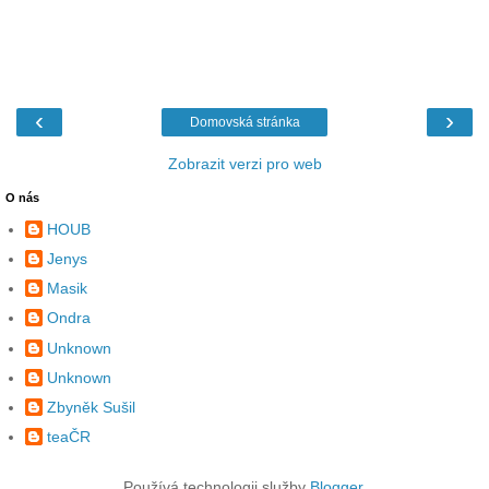
‹
›
Domovská stránka
Zobrazit verzi pro web
O nás
HOUB
Jenys
Masik
Ondra
Unknown
Unknown
Zbyněk Sušil
teaČR
Používá technologii služby
Blogger
.