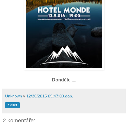
Donděte ....
Unknown
v
12/30/2015 09:47:00 dop.
Sdílet
2 komentáře: