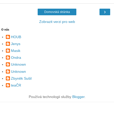
›
Domovská stránka
Zobrazit verzi pro web
O nás
HOUB
Jenys
Masik
Ondra
Unknown
Unknown
Zbyněk Sušil
teaČR
Používá technologii služby
Blogger
.