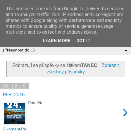
This site uses cookies from Google to deliver its services
and to analyze traffic. Your IP address and user-agent are
shared with Google along with performance and security
metrics to ensure quality of service, generate usage
statistics, and to detect and address abuse.
LEARN MORE
GOT IT
▼
Zobrazují se příspěvky se štítkem
TANEC
.
Zobrazit
všechny příspěvky
30.12.15
Ples 2016
Donděte ....
›
2 komentáře: