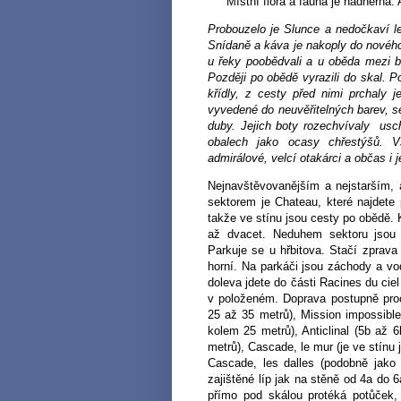
Místní flóra a fauna je nádherná. A
Probouzelo je Slunce a nedočkaví lezc
Snídaně a káva je nakoply do nového 
u řeky poobědvali a u oběda mezi bl
Později po obědě vyrazili do skal.
křídly, z cesty před nimi prchaly j
vyvedené do neuvěřitelných barev, 
duby. Jejich boty rozechvívaly usch
obalech jako ocasy chřestýšů. V
admirálové, velcí otakárci a občas i 
Nejnavštěvovanějším a nejstarším, 
sektorem je Chateau, které najdete 
takže ve stínu jsou cesty po obědě. 
až dvacet. Neduhem sektoru jsou 
Parkuje se u hřbitova. Stačí zprava 
horní. Na parkáči jsou záchody a vo
doleva jdete do části Racines du cie
v položeném. Doprava postupně proc
25 až 35 metrů), Mission impossibl
kolem 25 metrů), Anticlinal (5b až
metrů), Cascade, le mur (je ve stínu 
Cascade, les dalles (podobně jako 
zajištěné líp jak na stěně od 4a do 
přímo pod skálou protéká potůček, 