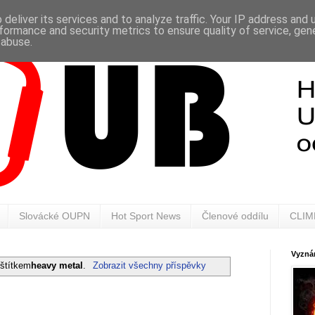
deliver its services and to analyze traffic. Your IP address and
formance and security metrics to ensure quality of service, ge
 abuse.
Slovácké OUPN
Hot Sport News
Členové oddílu
CLIM
Vyznán
 štítkem
heavy metal
.
Zobrazit všechny příspěvky