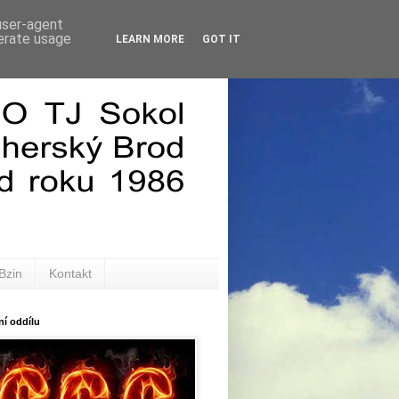
 user-agent
nerate usage
LEARN MORE
GOT IT
Bzin
Kontakt
í oddílu