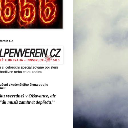
verein CZ
e si celoroční specializované pojištění
dnotlivce nebo celou rodinu
čení zkušenějšího člena oddílu
nci:
ku vyzvedneš v Olšavance, ale
ďák musíš zamluvit dopředu!"