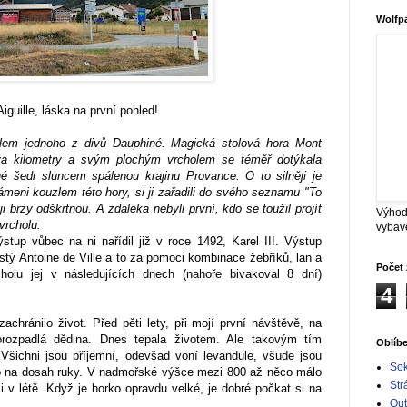
Wolfp
iguille, láska na první pohled!
 kolem jednoho z divů Dauphiné. Magická stolová hora Mont
dva kilometry a svým plochým vrcholem se téměř dotýkala
é šedi sluncem spálenou krajinu Provance. O to silněji je
meni kouzlem této hory, si ji zařadili do svého seznamu "To
 ji brzy odškrtnou.
A zdaleka nebyli první, kdo se toužil projít
Výhod
 vrcholu.
vybav
výstup vůbec na ni nařídil již v roce 1492, Karel III. Výstup
istý Antoine de Ville a to za pomoci kombinace žebříků, lan a
Počet 
olu jej v následujících dnech (nahoře bivakoval 8 dní)
4
zachránilo život. Před pěti lety, při mojí první návštěvě, na
orozpadlá dědina. Dnes tepala životem. Ale takovým tím
Oblíb
Všichni jsou příjemní, odevšad voní levandule, všude jsou
Sok
 to na dosah ruky. V nadmořské výšce mezi 800 až něco málo
Str
 v létě. Když je horko opravdu velké, je dobré počkat si na
Out