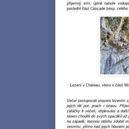
příjemný stín, úplně nahoře vodo
poslední část Cascade (resp. celého 
Lezení v Chateau, vlevo v části M
Večer sestupovali unaveni lezením zp
jejich těl pot, prach i únavu. Pří
zatáčky k večeři, vtipkování a dalš
ránem choulili do svých spacáků až p
na západě, temnou oblohu zdobili m
vesmíru, přímo nad jejich hlavami p