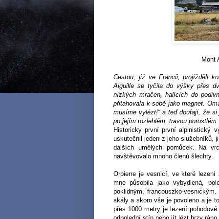
Mont A
Cestou, již ve Francii, projížděli
Aiguille se tyčila do výšky přes 
nízkých mračen, halících do podivn
přitahovala k sobě jako magnet.
Omá
musíme vylézt!" a teď doufají, že si
po jejím rozlehlém, travou porostlém
Historicky první první alpinistický 
uskutečnil jeden z jeho služebníků, j
dalších umělých pomůcek. Na vrch
navštěvovalo mnoho členů šlechty.
Orpierre je vesnicí, ve které lezení 
mne působila jako vybydlená, pol
poklidným, francouszko-vesnickým. 
skály a skoro vše je povoleno a je
přes 1000 metry je lezení pohodové i
odpolední stín nebo jít lézt brzy ráno.