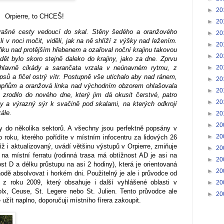
►
20
Orpierre, to CHCEŠ!
►
20
prašné cesty vedoucí do skal. Stěny šedého a oranžového
►
20
li v noci močit, viděli, jak na ně shlíží z výšky nad ležením.
►
20
ku nad protějším hřebenem a ozařoval noční krajinu takovou
►
20
vidět bylo skoro stejně daleko do krajiny, jako za dne. Zprvu
►
20
hlavně cikády a sarančata vrzala v neúnavném rytmu, z
psů a fičel ostrý vítr. Postupně vše utichalo aby nad ránem,
►
20
stupňům a oranžová linka nad východním obzorem ohlašovala
►
20
 zrodilo do nového dne, který jim dá okusit čerstvé, patro
►
20
nky a výrazný sýr k svačině pod skalami, na kterých odkrojí
ále.
►
20
►
20
y do několika sektorů. A všechny jsou perfektně popsány v
►
20
 roku, kterého pořídíte v místním infocentru za lidových 26
íž i aktualizovaný, uvádí většinu výstupů v Orpierre, zmiňuje
►
20
na místní ferratu (rodinná trasa má obtížnost AD je asi na
►
20
st D a délku průstupu na asi 2 hodiny), která je orientovaná
►
20
hodě absolvovat i horkém dni. Použitelný je ale i průvodce od
z roku 2009, který obsahuje i další vyhlášené oblasti v
►
20
lx, Ceuse, St. Legere nebo St. Julien. Tento průvodce ale
►
20
 užít naplno, doporučuji místního fírera zakoupit.