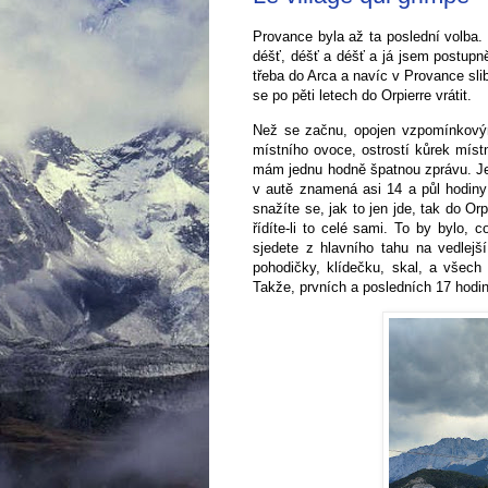
Provance byla až ta poslední volba.
déšť, déšť a déšť a já jsem postupně
třeba do Arca a navíc v Provance sl
se po pěti letech do Orpierre vrátit.
Než se začnu, opojen vzpomínkovým
místního ovoce, ostrostí kůrek míst
mám jednu hodně špatnou zprávu. Je 
v autě znamená asi 14 a půl hodiny ř
snažíte se, jak to jen jde, tak do Or
řídíte-li to celé sami. To by bylo, 
sjedete z hlavního tahu na vedlejš
pohodičky, klídečku, skal, a všech
Takže, prvních a posledních 17 hodi