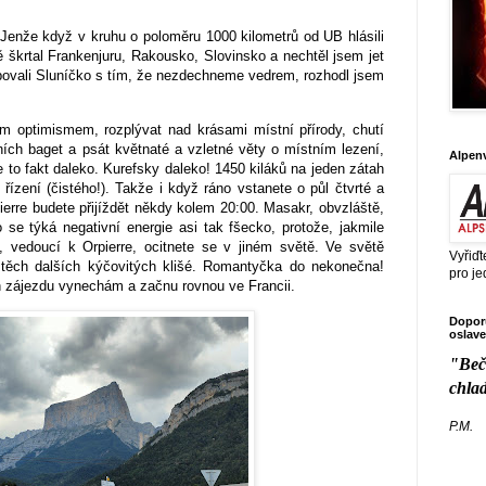
 Jenže když v kruhu o poloměru 1000 kilometrů od UB hlásili
 škrtal Frankenjuru, Rakousko, Slovinsko a nechtěl jsem jet
ibovali Sluníčko s tím, že nezdechneme vedrem, rozhodl jsem
 optimismem, rozplývat nad krásami místní přírody, chutí
ních baget a psát květnaté a vzletné věty o místním lezení,
Alpen
to fakt daleko. Kurefsky daleko! 1450 kiláků na jeden zátah
ízení (čistého!). Takže i když ráno vstanete o půl čtvrté a
pierre budete přijíždět někdy kolem 20:00. Masakr, obvzláště,
co se týká negativní energie asi tak fšecko, protože, jakmile
í, vedoucí k Orpierre, ocitnete se v jiném světě. Ve světě
Vyřiďt
 těch dalších kýčovitých klišé. Romantyčka do nekonečna!
pro je
n zájezdu vynechám a začnu rovnou ve Francii.
Doporu
oslave
"Beč
chla
P.M.