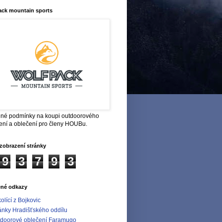
ack mountain sports
né podmínky na koupi outdoorového
ení a oblečení pro členy HOUBu.
zobrazení stránky
9
3
7
9
3
ené odkazy
olící z Bojkovic
ánky Hradišťského oddílu
doorové oblečení Faramugo