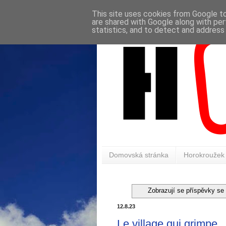
This site uses cookies from Google to 
are shared with Google along with per
statistics, and to detect and address
Domovská stránka
Horokroužek
Zobrazují se příspěvky se
12.8.23
Le village qui grimpe