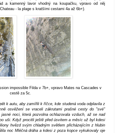
pád a kamenný lavor vhodný na koupačku, vpravo od něj
Chateau - la plage s kratšími cestami 4a až 6b+).
ission impossible Filda v 7b+, vpravo Mates na Cascades v
cestě za 5c.
ět k autu, aby zamířili k říčce, kde studená voda odplavila z
jemně osvěžení se vraceli zákrutami prašné cesty do "své"
í jasné noci, která pozvolna ochlazovala vzduch, až se nad
o uši. Když procitli ještě před úsvitem a měsíc už byl kdesi
iliony hvězd svým chladným světlem přicházejícím z hlubin
ůlila noc Mléčná dráha a kdesi z poza kopce vykukovaly oje