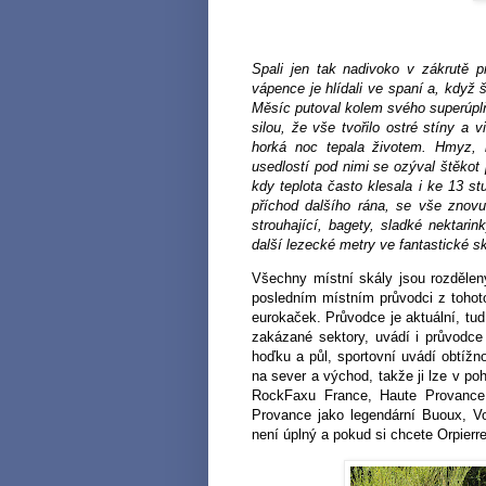
Spali jen tak nadivoko v zákrutě 
vápence je hlídali ve spaní a, když š
Měsíc putoval kolem svého superúplň
silou, že vše tvořilo ostré stíny a 
horká noc tepala životem. Hmyz, 
usedlostí pod nimi se ozýval štěkot 
kdy teplota často klesala i ke 13 
příchod dalšího rána, se vše znovu
strouhající, bagety, sladké nektari
další lezecké
metry ve fantastické sk
Všechny místní skály jsou rozdělen
posledním místním průvodci z tohoto
eurokaček. Průvodce je aktuální, tud
zakázané sektory, uvádí i průvodce 
hoďku a půl, sportovní uvádí obtížno
na sever a východ, takže ji lze v po
RockFaxu France, Haute Provance 
Provance jako legendární Buoux, Vo
není úplný a pokud si chcete Orpierre