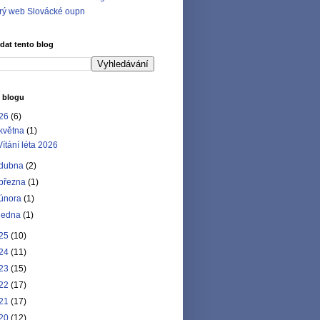
rý web Slovácké oupn
dat tento blog
 blogu
26
(6)
května
(1)
Vítání léta 2026
dubna
(2)
března
(1)
února
(1)
ledna
(1)
25
(10)
24
(11)
23
(15)
22
(17)
21
(17)
20
(12)