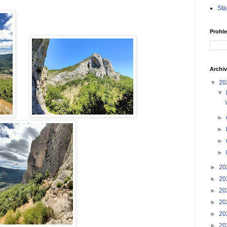
Sta
Prohle
Archiv
▼
20
▼
►
►
►
►
►
20
►
20
►
20
►
20
►
20
►
20