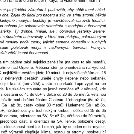
 to i ta na té druhé fotce! (I když, ta vlastně není místní.)
i projíždějící zákrutou k parkovišti, aby stihli ranní chlad.
dne. Zajeli do údolí pro bagetu a sýr, ve stínu stromů někde
ankytně modrými bodláky je navštěvovali obrovští tesaříci.
 Pod nohami jim uskakovala sarančata s modrými a červenými
eštěrky. Ty drobné, hnědé, ale i obrovské ještěrky zelené,
se s šustěním schovávaly v křoví pod nízkými, pokroucenými
lé rostliny
podél cesty
, jejichž semena chrastila v suchých
šude poletovali motýli v nádherných barvách. Ponejvíc
ještě větší jasoni červenoocí.
a tím pádem také nejoklouzanějším (na kras to ale nemá!),
přímo nad Orpierre. Většina stěn je orientována na východ,
K nejbližším cestám jdete 10 minut, k nejvzdálenějším asi 15
v některých cestách umělé chyty (lepené nebo sekané).
objet kostel (ten větší) a jste na parkáči. Lépe vyjet na ten
da. Ke skalám stoupáte po jasné cestičce až k větvení, kde
l s cestami od 4c do 6b+ v délce od 20 do 35 metrů, většinou
házíte pod dalšími částmi Chateau: L´etrangleur (6a až 7c,
e (6a+ až 8c, cesty kolem 30 metrů), Hurlement (6b+ až 8b,
 6b+, některé cesty s technickým krokem, délka od 15 do 35
již od rána, orientace na SV, 5c až 7a, většinou do 20 metrů),
předchozí část, s orientací na SV, lehké, položené cesty,
6a, oklouzanost není tak hrozná, jak by si jeden mohl myslet,
což výrazně zlepšuje klima, rostou tu stromy, poskytující