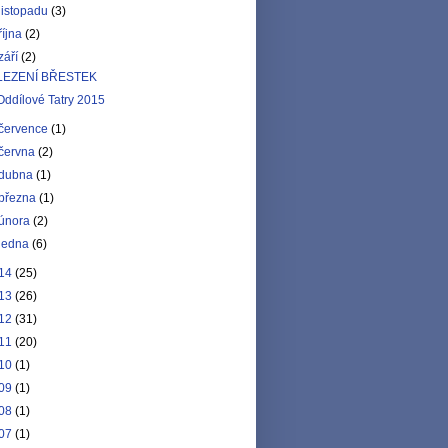
listopadu
(3)
října
(2)
září
(2)
LEZENÍ BŘESTEK
Oddílové Tatry 2015
července
(1)
června
(2)
dubna
(1)
března
(1)
února
(2)
ledna
(6)
14
(25)
13
(26)
12
(31)
11
(20)
10
(1)
09
(1)
08
(1)
07
(1)