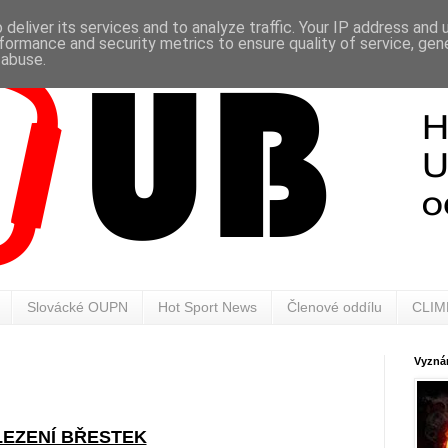
deliver its services and to analyze traffic. Your IP address and
formance and security metrics to ensure quality of service, ge
 abuse.
Slovácké OUPN
Hot Sport News
Členové oddílu
CLIM
Vyznán
LEZENÍ BŘESTEK