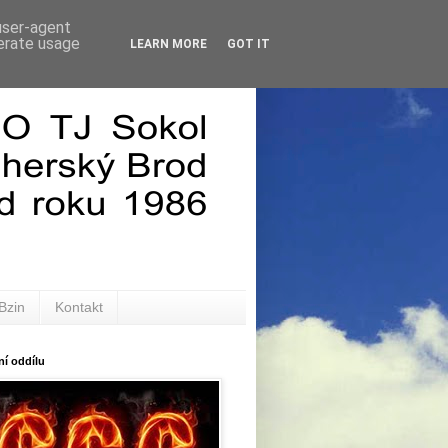
 user-agent
nerate usage
LEARN MORE
GOT IT
Bzin
Kontakt
í oddílu