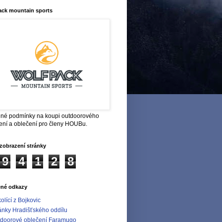
ack mountain sports
né podmínky na koupi outdoorového
ení a oblečení pro členy HOUBu.
zobrazení stránky
9
4
1
2
8
ené odkazy
olící z Bojkovic
ánky Hradišťského oddílu
doorové oblečení Faramugo