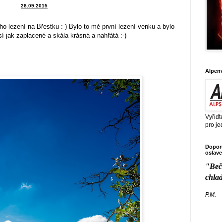
28.09.2015
ho lezení na Břestku :-) Bylo to mé první lezení venku a bylo
así jak zaplacené a skála krásná a nahřátá :-)
Alpen
Vyřiďt
pro je
Doporu
oslave
"Beč
chla
P.M.