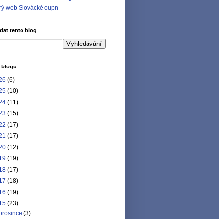
rý web Slovácké oupn
dat tento blog
 blogu
26
(6)
25
(10)
24
(11)
23
(15)
22
(17)
21
(17)
20
(12)
19
(19)
18
(17)
17
(18)
16
(19)
15
(23)
prosince
(3)