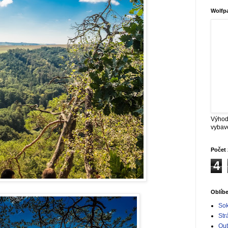
Wolfp
Výhod
vybav
Počet 
4
Oblíb
Sok
Str
Out