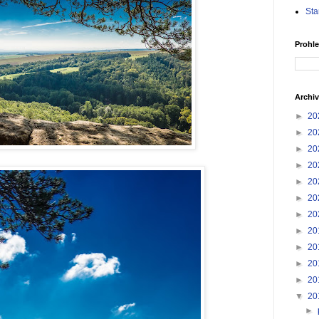
Sta
Prohle
Archiv
►
20
►
20
►
20
►
20
►
20
►
20
►
20
►
20
►
20
►
20
►
20
▼
20
►