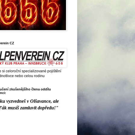
verein CZ
e si celoroční specializované pojištění
dnotlivce nebo celou rodinu
čení zkušenějšího člena oddílu
nci:
ku vyzvedneš v Olšavance, ale
ďák musíš zamluvit dopředu!"