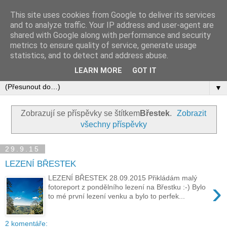
This site uses cookies from Google to deliver its services
and to analyze traffic. Your IP address and user-agent are
shared with Google along with performance and security
metrics to ensure quality of service, generate usage
statistics, and to detect and address abuse.
LEARN MORE
GOT IT
▼
Zobrazují se příspěvky se štítkem
Břestek
.
Zobrazit
všechny příspěvky
29.9.15
LEZENÍ BŘESTEK
LEZENÍ BŘESTEK 28.09.2015 Přikládám malý
›
fotoreport z pondělního lezení na Břestku :-) Bylo
to mé první lezení venku a bylo to perfek...
2 komentáře: