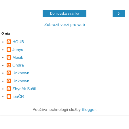
›
Domovská stránka
Zobrazit verzi pro web
O nás
HOUB
Jenys
Masik
Ondra
Unknown
Unknown
Zbyněk Sušil
teaČR
Používá technologii služby
Blogger
.