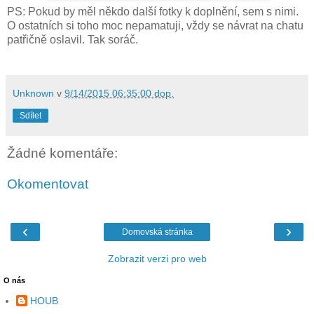
PS: Pokud by měl někdo další fotky k doplnění, sem s nimi.
O ostatních si toho moc nepamatuji, vždy se návrat na chatu
patřičně oslavil. Tak soráč.
Unknown
v
9/14/2015 06:35:00 dop.
Sdílet
Žádné komentáře:
Okomentovat
‹
›
Domovská stránka
Zobrazit verzi pro web
O nás
HOUB