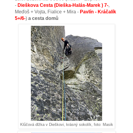
-
Dieškova Cesta (Dieška-Halás-Marek ) 7-
,
Meďoš + Vojta, Fialice + Mira -
Pavlín - Kráčalík
5+/6-
)
a cesta domů
Klůčová dlžka v Dieškovi, krásný sokolík, foto: Masik