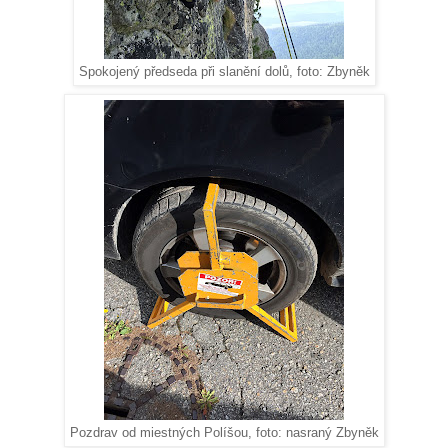
Spokojený předseda při slanění dolů, foto: Zbyněk
Pozdrav od miestných Políšou, foto: nasraný Zbyněk