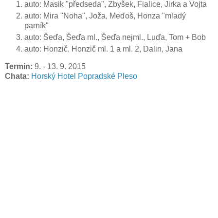
auto: Masik "předseda", Zbyšek, Fialice, Jirka a Vojta
auto: Mira "Noha", Joža, Meďoš, Honza "mladý
parník"
auto: Šeďa, Šeďa ml., Šeďa nejml., Luďa, Tom + Bob
auto: Honzič, Honzič ml. 1 a ml. 2, Dalin, Jana
Termín:
9. - 13. 9. 2015
Chata:
Horský Hotel Popradské Pleso