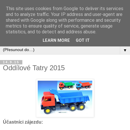
This site uses cookies from Google to deliver its services
and to analyze traffic. Your IP address and user-agent are
shared with Google along with performance and security
metrics to ensure quality of service, generate usage
statistics, and to detect and address abuse.
LEARN MORE
GOT IT
▼
14.9.15
Oddílové Tatry 2015
Účastníci zájezdu: