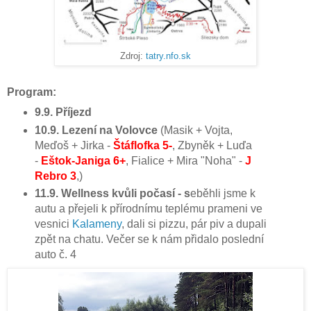
Zdroj:
tatry.nfo.sk
Program:
9.9. Příjezd
10.9. Lezení na Volovce
(Masik + Vojta,
Meďoš + Jirka -
Štáflofka 5-
, Zbyněk + Luďa
-
Eštok-Janiga 6+
, Fialice + Mira "Noha" -
J
Rebro 3
,)
11.9. Wellness kvůli počasí - s
eběhli jsme k
autu a přejeli k přírodnímu teplému prameni ve
vesnici
Kalameny
, dali si pizzu, pár piv a dupali
zpět na chatu. Večer se k nám přidalo poslední
auto č. 4