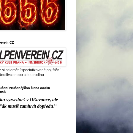
verein CZ
e si celoroční specializované pojištění
dnotlivce nebo celou rodinu
čení zkušenějšího člena oddílu
nci:
ku vyzvedneš v Olšavance, ale
ďák musíš zamluvit dopředu!"