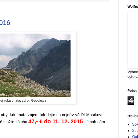
Wolfp
2016
Výhod
vybav
Počet 
4
ojnická chata, zdroj: Google.cz
atry, kdo máte zájem tak dejte co nejdřív vědět Masikovi
Oblíb
47,- € do 11. 12. 2015
ě složte zálohu
. Jinak nám
Sok
Str
Out