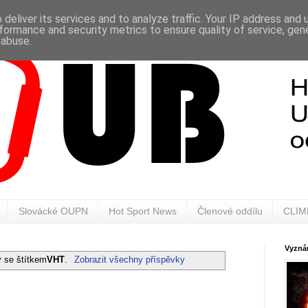
deliver its services and to analyze traffic. Your IP address and
formance and security metrics to ensure quality of service, ge
 abuse.
Slovácké OUPN
Hot Sport News
Členové oddílu
CLIM
Vyznán
y se štítkem
VHT
.
Zobrazit všechny příspěvky