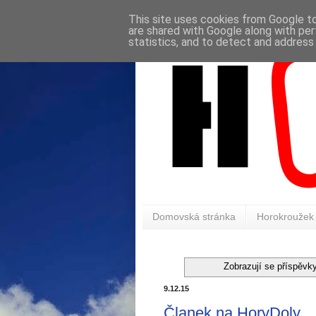
This site uses cookies from Google to 
are shared with Google along with per
statistics, and to detect and address
Domovská stránka
Horokroužek
Zobrazují se příspěvk
9.12.15
Članek na HoryDoly