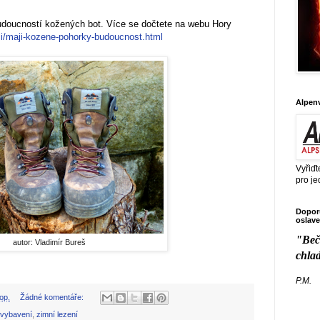
doucností kožených bot. Více se dočtete na webu Hory
ci/maji-kozene-pohorky-budoucnost.html
Alpen
Vyřiďt
pro je
Doporu
oslave
"Beč
autor: Vladimír Bureš
chla
P.M.
op.
Žádné komentáře:
vybavení
,
zimní lezení