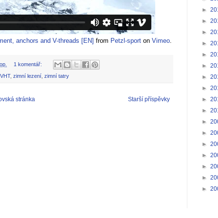
►
20
►
20
►
20
ement, anchors and V-threads [EN]
from
Petzl-sport
on
Vimeo
.
►
20
►
20
op.
1 komentář:
►
20
VHT
,
zimní lezení
,
zimní tatry
►
20
►
20
►
20
vská stránka
Starší příspěvky
►
20
►
20
►
20
►
20
►
20
►
20
►
20
►
20