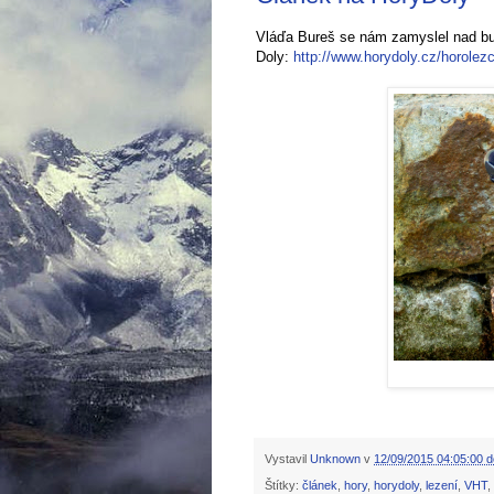
Vláďa Bureš se nám zamyslel nad bu
Doly:
http://www.horydoly.cz/horolez
Vystavil
Unknown
v
12/09/2015 04:05:00 d
Štítky:
článek
,
hory
,
horydoly
,
lezení
,
VHT
,