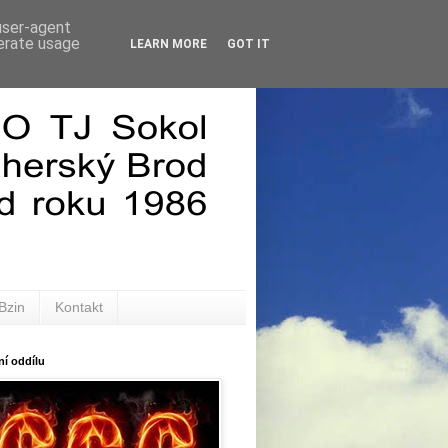
 user-agent
nerate usage
LEARN MORE
GOT IT
Bzin
Kontakt
í oddílu