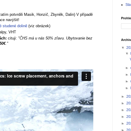
Sta
zatím potvrdili Masik, Honzič, Zbyněk, Dalin) V případě
Prohle
ce navýšit!
é studené dolině
(viz obrázek)
ialpy, VHT
ách:
cituji:
"ČHS má u nás 50% zľavu. Ubytovanie bez
Archiv
50€
."
▼
20
▼
►
►
►
►
►
20
►
20
►
20
►
20
►
20
►
20