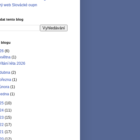
rý web Slovácké oupn
dat tento blog
 blogu
26
(6)
května
(1)
Vítání léta 2026
dubna
(2)
března
(1)
února
(1)
ledna
(1)
25
(10)
24
(11)
23
(15)
22
(17)
21
(17)
20
(12)