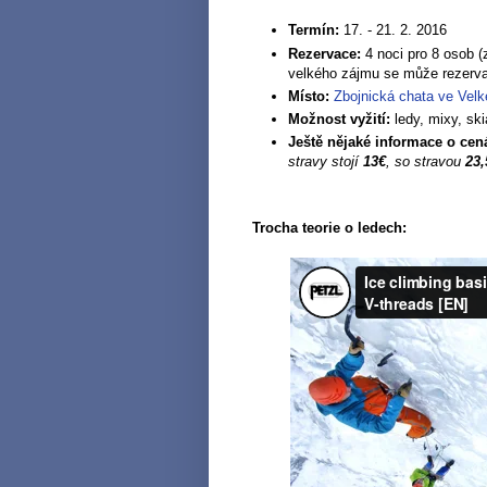
Termín:
17. - 21. 2. 2016
Rezervace:
4 noci pro 8 osob (
velkého zájmu se může rezerva
Místo:
Zbojnická chata ve Velk
Možnost vyžití:
ledy, mixy, sk
Ještě nějaké informace o cen
stravy stojí
13€
, so stravou
23,
Trocha teorie o ledech: