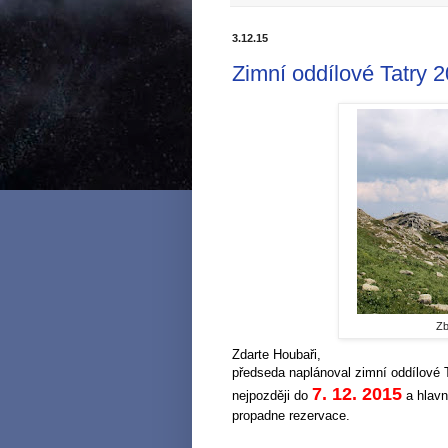
3.12.15
Zimní oddílové Tatry 
Zb
Zdarte Houbaři,
předseda naplánoval zimní oddílové T
7. 12. 2015
nejpozději do
a hlavn
propadne rezervace.