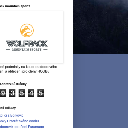
ack mountain sports
né podmínky na koupi outdoorového
ení a oblečení pro členy HOUBu.
zobrazení stránky
9
3
5
4
5
ené odkazy
olící z Bojkovic
ánky Hradišťského oddílu
doorové oblečení Faramugo