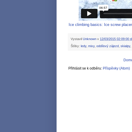
Ice climbing basics: Ice screw plac
Vystavil
Unknown
v
12/03/2015 02:09:00 d
Štítky:
ledy
,
mixy
,
oddílový zájezd
,
skialpy
,
Domo
Přihlásit se k odběru:
Příspěvky (Atom)