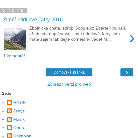
3.12.15
Zimní oddílové Tatry 2016
Zbojnická chata, zdroj: Google.cz Zdarte Houbaři,
›
předseda naplánoval zimní oddílové Tatry, kdo
máte zájem tak dejte co nejdřív vědět M...
1 komentář:
›
Domovská stránka
Zobrazit verzi pro web
O nás
HOUB
Jenys
Masik
Ondra
Unknown