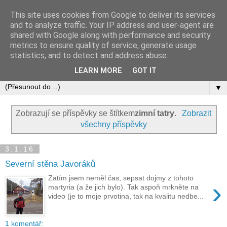
This site uses cookies from Google to deliver its services
and to analyze traffic. Your IP address and user-agent are
shared with Google along with performance and security
metrics to ensure quality of service, generate usage
statistics, and to detect and address abuse.
LEARN MORE
GOT IT
▼
Zobrazují se příspěvky se štítkem
zimní tatry
.
Zobrazit
všechny příspěvky
3.1.16
Severní stěna Javoráků
Zatím jsem neměl čas, sepsat dojmy z tohoto
›
martyria (a že jich bylo). Tak aspoň mrkněte na
video (je to moje prvotina, tak na kvalitu nedbe...
1 komentář: