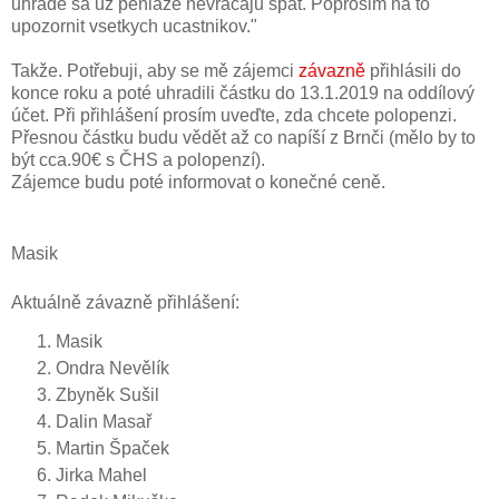
uhrade sa uz peniaze nevracaju spat. Poprosim na to
upozornit vsetkych ucastnikov."
Takže. Potřebuji, aby se mě zájemci
závazně
přihlásili do
konce roku a poté uhradili částku do 13.1.2019 na oddílový
účet. Při přihlášení prosím uveďte, zda chcete polopenzi.
Přesnou částku budu vědět až co napíší z Brnči (mělo by to
být cca.90€ s ČHS a polopenzí).
Zájemce budu poté informovat o konečné ceně.
Masik
Aktuálně závazně přihlášení:
Masik
Ondra Nevělík
Zbyněk Sušil
Dalin Masař
Martin Špaček
Jirka Mahel