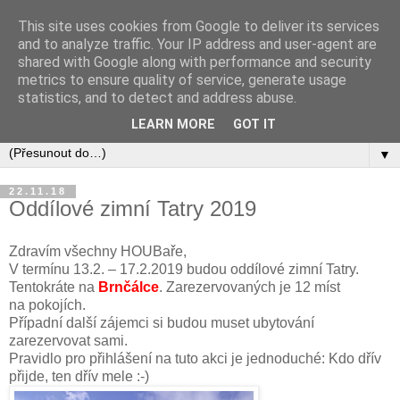
This site uses cookies from Google to deliver its services
and to analyze traffic. Your IP address and user-agent are
shared with Google along with performance and security
metrics to ensure quality of service, generate usage
statistics, and to detect and address abuse.
LEARN MORE
GOT IT
▼
22.11.18
Oddílové zimní Tatry 2019
Zdravím všechny HOUBaře,
V termínu 13.2. – 17.2.2019 budou oddílové zimní Tatry.
Tentokráte na
Brnčálce
. Zarezervovaných je 12 míst
na pokojích.
Případní další zájemci si budou muset ubytování
zarezervovat sami.
Pravidlo pro přihlášení na tuto akci je jednoduché: Kdo dřív
přijde, ten dřív mele :-)