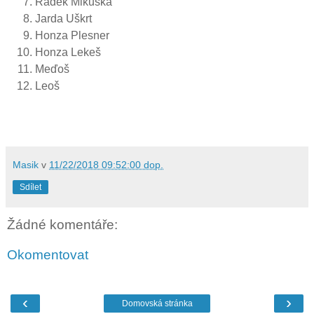
Radek Mikuška
Jarda Uškrt
Honza Plesner
Honza Lekeš
Meďoš
Leoš
Masik
v
11/22/2018 09:52:00 dop.
Sdílet
Žádné komentáře:
Okomentovat
‹
›
Domovská stránka