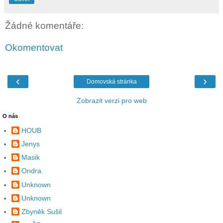
Žádné komentáře:
Okomentovat
‹
›
Domovská stránka
Zobrazit verzi pro web
O nás
HOUB
Jenys
Masik
Ondra
Unknown
Unknown
Zbyněk Sušil