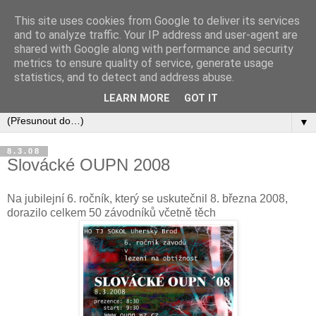
This site uses cookies from Google to deliver its services
and to analyze traffic. Your IP address and user-agent are
shared with Google along with performance and security
metrics to ensure quality of service, generate usage
statistics, and to detect and address abuse.
LEARN MORE
GOT IT
▼
8.3.08
Slovácké OUPN 2008
Na jubilejní 6. ročník, který se uskutečnil 8. března 2008,
dorazilo celkem 50 závodníků včetně těch