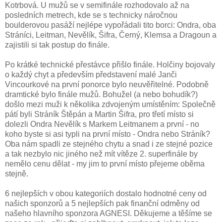
Kotrbová. U mužů se v semifinále rozhodovalo až na
posledních metrech, kde se s technicky náročnou
boulderovou pasáží nejlépe vypořádali tito borci: Ondra, oba
Stráníci, Leitman, Nevělík, Šifra, Černý, Klemsa a Dragoun a
zajistili si tak postup do finále.
Po krátké technické přestávce přišlo finále. Holčiny bojovaly
o každý chyt a především představení malé Janči
Vincourkové na první ponorce bylo neuvěřitelné. Podobně
dramtické bylo finále mužů. Bohužel (a nebo bohudík?)
došlo mezi muži k několika zdvojeným umístěním: Společně
pátí byli Stráník Štěpán a Martin Šifra, pro třetí místo si
dolezli Ondra Nevělík s Markem Leitmanem a první - no
koho byste si asi typli na první místo - Ondra nebo Stráník?
Oba nám spadli ze stejného chytu a snad i ze stejné pozice
a tak nezbylo nic jiného než mít vítěze 2. superfinále by
nemělo cenu dělat - my jim to první místo přejeme oběma
stejně.
6 nejlepších v obou kategoriích dostalo hodnotné ceny od
našich sponzorů a 5 nejlepších pak finanční odměny od
našeho hlavního sponzora AGNESI. Děkujeme a těšíme se