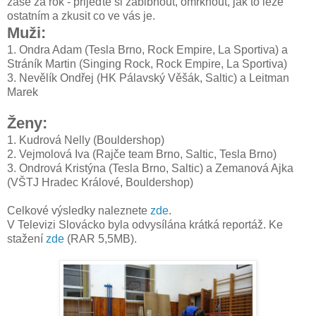
zase za rok - přijeďte si zablbnout, omrknout, jak to leze
ostatním a zkusit co ve vás je.
Muži:
1. Ondra Adam (Tesla Brno, Rock Empire, La Sportiva) a
Stráník Martin (Singing Rock, Rock Empire, La Sportiva)
3. Nevělík Ondřej (HK Pálavský Věšák, Saltic) a Leitman
Marek
Ženy:
1. Kudrová Nelly (Bouldershop)
2. Vejmolová Iva (Rajče team Brno, Saltic, Tesla Brno)
3. Ondrová Kristýna (Tesla Brno, Saltic) a Zemanová Ajka
(VŠTJ Hradec Králové, Bouldershop)
Celkové výsledky naleznete
zde
.
V Televizi Slovácko byla odvysílána krátká reportáž. Ke
stažení
zde
(RAR 5,5MB).