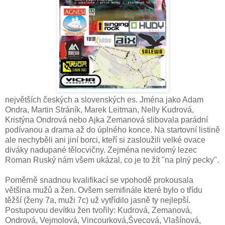
největších českých a slovenských es. Jména jako Adam
Ondra, Martin Stráník, Marek Leitman, Nelly Kudrová,
Kristýna Ondrová nebo Ajka Zemanová slibovala parádní
podívanou a drama až do úplného konce. Na startovní listině
ale nechyběli ani jiní borci, kteří si zasloužili velké ovace
diváky nadupané tělocvičny. Zejména nevidomý lezec
Roman Ruský nám všem ukázal, co je to žít "na plný pecky".
Poměrně snadnou kvalifikací se vpohodě prokousala
většina mužů a žen. Ovšem semifinále které bylo o třídu
těžší (ženy 7a, muži 7c) už vytřídilo jasně ty nejlepší.
Postupovou devítku žen tvořily: Kudrová, Zemanová,
Ondrová, Vejmolová, Vincourková,Švecová, Vlašínová,