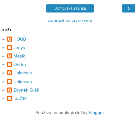
›
Domovská stránka
Zobrazit verzi pro web
O nás
HOUB
Jenys
Masik
Ondra
Unknown
Unknown
Zbyněk Sušil
teaČR
Používá technologii služby
Blogger
.