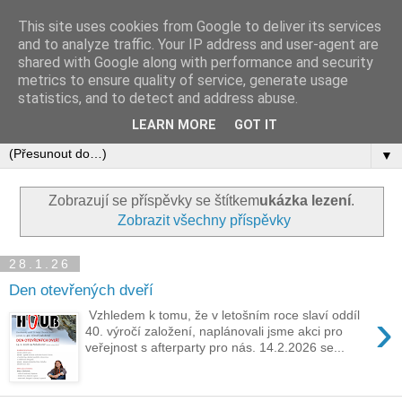
This site uses cookies from Google to deliver its services
and to analyze traffic. Your IP address and user-agent are
shared with Google along with performance and security
metrics to ensure quality of service, generate usage
statistics, and to detect and address abuse.
LEARN MORE
GOT IT
▼
Zobrazují se příspěvky se štítkem
ukázka lezení
.
Zobrazit všechny příspěvky
28.1.26
Den otevřených dveří
›
Vzhledem k tomu, že v letošním roce slaví oddíl
40. výročí založení, naplánovali jsme akci pro
veřejnost s afterparty pro nás. 14.2.2026 se...