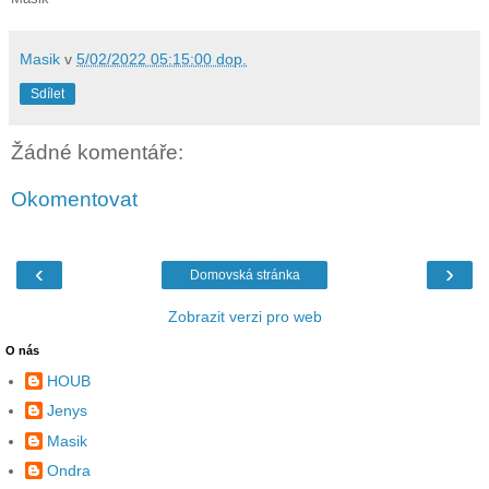
Masik
v
5/02/2022 05:15:00 dop.
Sdílet
Žádné komentáře:
Okomentovat
‹
›
Domovská stránka
Zobrazit verzi pro web
O nás
HOUB
Jenys
Masik
Ondra