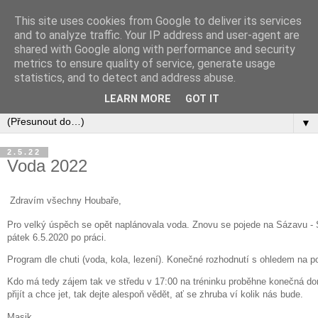
This site uses cookies from Google to deliver its services
and to analyze traffic. Your IP address and user-agent are
shared with Google along with performance and security
metrics to ensure quality of service, generate usage
statistics, and to detect and address abuse.
LEARN MORE
GOT IT
▼
2.5.22
Voda 2022
Zdravím všechny Houbaře,
Pro velký úspěch se opět naplánovala voda. Znovu se pojede na Sázavu - S
pátek 6.5.2020 po práci.
Program dle chuti (voda, kola, lezení). Konečné rozhodnutí s ohledem na p
Kdo má tedy zájem tak ve středu v 17:00 na tréninku proběhne konečná d
přijít a chce jet, tak dejte alespoň vědět, ať se zhruba ví kolik nás bude.
Masik