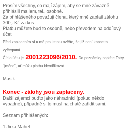
Prosím všechny, co mají zájem, aby se mně závazně
přihlásili mailem, tel., osobně.
Za přihlášeného považuji člena, který mně zaplatí zálohu
300,- Kč za kus.
Platbu můžete buď to osobně, nebo převodem na oddílový
účet.
Před zaplacením si u mě pro jistotu ověřte, že již není kapacita
vyčerpaná.
2001223096/2010.
Číslo účtu je
Do poznámky napište Tatry-
"jméno", ať můžu platbu identifikovat.
Masik
Konec - zálohy jsou zaplaceny.
Další zájemci buďto jako náhradníci (pokud někdo
vypadne), případně si to musí na chatě zařídit sami.
Seznam přihlášených:
1.Jirka Mahel