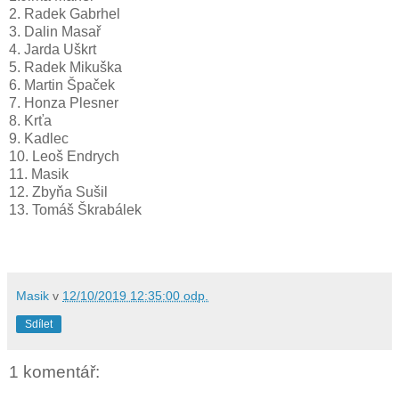
2. Radek Gabrhel
3. Dalin Masař
4. Jarda Uškrt
5. Radek Mikuška
6. Martin Špaček
7. Honza Plesner
8. Krťa
9. Kadlec
10. Leoš Endrych
11. Masik
12. Zbyňa Sušil
13. Tomáš Škrabálek
Masik
v
12/10/2019 12:35:00 odp.
Sdílet
1 komentář: