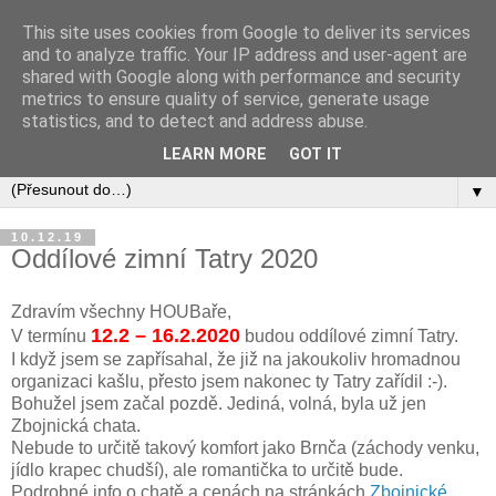
This site uses cookies from Google to deliver its services
and to analyze traffic. Your IP address and user-agent are
shared with Google along with performance and security
metrics to ensure quality of service, generate usage
statistics, and to detect and address abuse.
LEARN MORE
GOT IT
▼
10.12.19
Oddílové zimní Tatry 2020
Zdravím všechny HOUBaře,
12.2
– 16.2.2020
V termínu
budou oddílové zimní Tatry.
I když jsem se zapřísahal, že již na jakoukoliv hromadnou
organizaci kašlu, přesto jsem nakonec ty Tatry zařídil :-).
Bohužel jsem začal pozdě. Jediná, volná, byla už jen
Zbojnická chata.
Nebude to určitě takový komfort jako Brnča (záchody venku,
jídlo krapec chudší), ale romantička to určitě bude.
Podrobné info o chatě a cenách na stránkách
Zbojnické