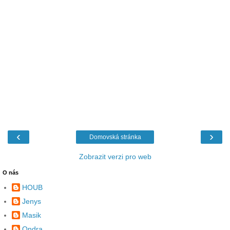
‹
›
Domovská stránka
Zobrazit verzi pro web
O nás
HOUB
Jenys
Masik
Ondra