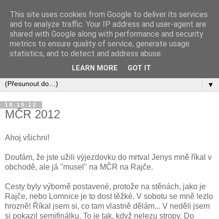
This site uses cookies from Google to deliver its services
and to analyze traffic. Your IP address and user-agent are
shared with Google along with performance and security
metrics to ensure quality of service, generate usage
statistics, and to detect and address abuse.
LEARN MORE
GOT IT
▼
18.10.12
MČR 2012
Ahoj všichni!
Doufám, že jste užili výjezdovku do mrtva! Jenys mně říkal v
obchodě, ale já "musel" na MČR na Rajče.
Cesty byly výborně postavené, protože na stěnách, jako je
Rajče, nebo Lomnice je to dost těžké. V sobotu se mně lezlo
hrozně! Říkal jsem si, co tam vlastně dělám... V neděli jsem
si pokazil semifinálku. To je tak, když nelezu stropy. Do