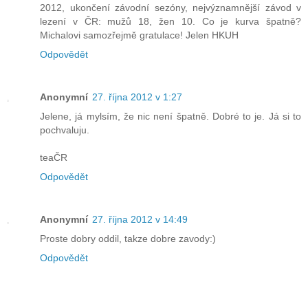
2012, ukončení závodní sezóny, nejvýznamnější závod v
lezení v ČR: mužů 18, žen 10. Co je kurva špatně?
Michalovi samozřejmě gratulace! Jelen HKUH
Odpovědět
Anonymní
27. října 2012 v 1:27
Jelene, já mylsím, že nic není špatně. Dobré to je. Já si to
pochvaluju.
teaČR
Odpovědět
Anonymní
27. října 2012 v 14:49
Proste dobry oddil, takze dobre zavody:)
Odpovědět