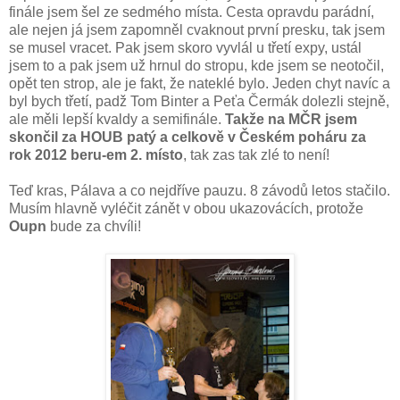
finále jsem šel ze sedmého místa. Cesta opravdu parádní,
ale nejen já jsem zapomněl cvaknout první presku, tak jsem
se musel vracet. Pak jsem skoro vyvlál u třetí expy, ustál
jsem to a pak jsem už hrnul do stropu, kde jsem se neotočil,
opět ten strop, ale je fakt, že nateklé bylo. Jeden chyt navíc a
byl bych třetí, padž Tom Binter a Peťa Čermák dolezli stejně,
ale měli lepší kvaldy a semifinále.
Takže na MČR jsem
skončil za HOUB patý a celkově v Českém poháru za
rok 2012 beru-em 2. místo
, tak zas tak zlé to není!
Teď kras, Pálava a co nejdříve pauzu. 8 závodů letos stačilo.
Musím hlavně vyléčit zánět v obou ukazovácích, protože
Oupn
bude za chvíli!