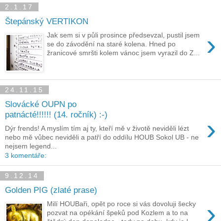
2.1.17
Štepánský VERTIKON
›
Jak sem si v půli prosince předsevzal, pustil jsem
se do závodění na staré kolena. Hned po
žranicové smršti kolem vánoc jsem vyrazil do Z...
24.11.15
Slovácké OUPN po
patnácté!!!!!! (14. ročník) :-)
›
Dýr frends! A myslím tím aj ty, kteří mě v životě neviděli lézt
nebo mě vůbec neviděli a patří do oddílu HOUB Sokol UB - ne
nejsem legend...
3 komentáře:
9.12.14
Golden PIG (zlaté prase)
›
Milí HOUBaři, opět po roce si vás dovoluji šecky
pozvat na opékání špeků pod Kozlem a to na