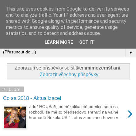
This site uses cookies from Google to deliver its services
and to analyze traffic. Your IP address and user-agent are
shared with Google along with performance and security
metrics to ensure quality of service, generate usage
statistics, and to detect and address abuse.
LEARN MORE
GOT IT
▼
Zobrazují se příspěvky se štítkem
mimozemšťani
.
Zobrazit všechny příspěvky
7.1.19
Co sa 2018 - Aktualizace!
›
Zduř HOUBaři, po několikaleté odmlce sem sa
rozhodl, že mě to předsedovo shrnutí na valné
hromadě Sokola UB " Letos zme zase hovno v...