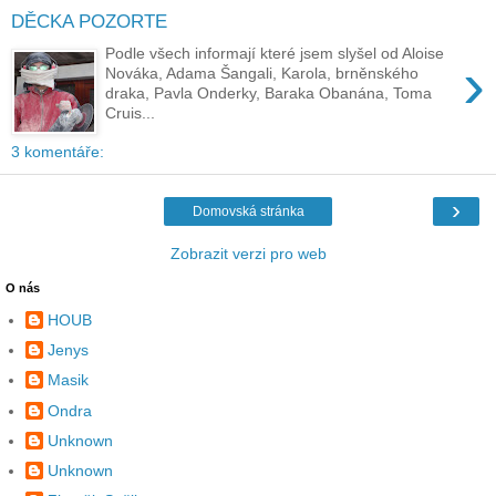
DĚCKA POZORTE
Podle všech informají které jsem slyšel od Aloise
›
Nováka, Adama Šangali, Karola, brněnského
draka, Pavla Onderky, Baraka Obanána, Toma
Cruis...
3 komentáře:
›
Domovská stránka
Zobrazit verzi pro web
O nás
HOUB
Jenys
Masik
Ondra
Unknown
Unknown