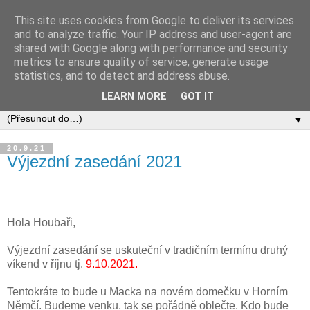
This site uses cookies from Google to deliver its services
and to analyze traffic. Your IP address and user-agent are
shared with Google along with performance and security
metrics to ensure quality of service, generate usage
statistics, and to detect and address abuse.
LEARN MORE
GOT IT
▼
20.9.21
Výjezdní zasedání 2021
Hola Houbaři,
Výjezdní zasedání se uskuteční v tradičním termínu druhý
víkend v říjnu tj.
9.10.2021.
Tentokráte to bude u Macka na novém domečku v Horním
Němčí. Budeme venku, tak se pořádně oblečte. Kdo bude