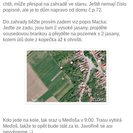
chtít, může přespat na zahradě ve stanu. Ještě nemají číslo
popisné, ale je to dům napravo od domu č.p.72.
Do zahrady běžte prosím zadem viz popis Macka:
Jeďte ze zadu, jsou tam 2 vysoké jasany, projděte
sousedovou brankou a přejděte na pozemek s 2 jasany,
kolem úlů dole z kopečka až k ohništi.
Kdo jede na kole, tak sraz u Meďoša v 9:00. Trasu vybírá
Meďoš, takže to opět bude stát za to. Javořině se asi
nevyhneme :-).