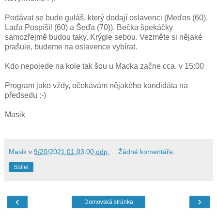
Podávat se bude guláš, který dodají oslavenci (Meďos (60),
Laďa Pospíšil (60) a Šeďa (70)). Bečka špekáčky
samozřejmě budou taky. Krýgle sebou. Vezměte si nějaké
prašule, budeme na oslavence vybírat.
Kdo nepojede na kole tak šou u Macka začne cca. v 15:00
Program jako vždy, očekávám nějakého kandidáta na
předsedu :-)
Masik
Masik
v
9/20/2021 01:03:00 odp.
Žádné komentáře:
Sdílet
‹
›
Domovská stránka