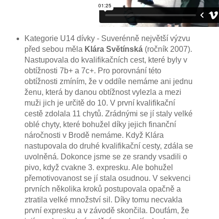
Kategorie U14 dívky - Suverénně největší výzvu
před sebou měla
Klára Světínská
(ročník 2007).
Nastupovala do kvalifikačních cest, které byly v
obtížnosti 7b+ a 7c+. Pro porovnání této
obtížnosti zmíním, že v oddíle nemáme ani jednu
ženu, která by danou obtížnost vylezla a mezi
muži jich je určitě do 10. V první kvalifikační
cestě zdolala 11 chytů. Zrádnými se jí staly velké
oblé chyty, které bohužel díky jejich finanční
náročnosti v Brodě nemáme. Když Klára
nastupovala do druhé kvalifikační cesty, zdála se
uvolněná. Dokonce jsme se ze srandy vsadili o
pivo, když cvakne 3. expresku. Ale bohužel
přemotivovanost se jí stala osudnou. V sekvenci
prvních několika kroků postupovala opačně a
ztratila velké množství sil. Díky tomu necvakla
první expresku a v závodě skončila. Doufám, že