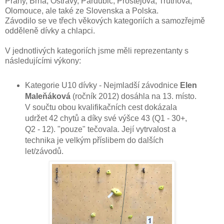
Prahy, Brna, Ostravy, Pardubic, Prostějova, Trutnova,
Olomouce, ale také ze Slovenska a Polska.
Závodilo se ve třech věkových kategoriích a samozřejmě
odděleně dívky a chlapci.
V jednotlivých kategoriích jsme měli reprezentanty s
následujícími výkony:
Kategorie U10 dívky - Nejmladší závodnice
Elen
Maleňáková
(ročník 2012) dosáhla na 13. místo.
V součtu obou kvalifikačních cest dokázala
udržet 42 chytů a díky své výšce 43 (Q1 - 30+,
Q2 - 12). "pouze" tečovala. Její vytrvalost a
technika je velkým příslibem do dalších
let/závodů.