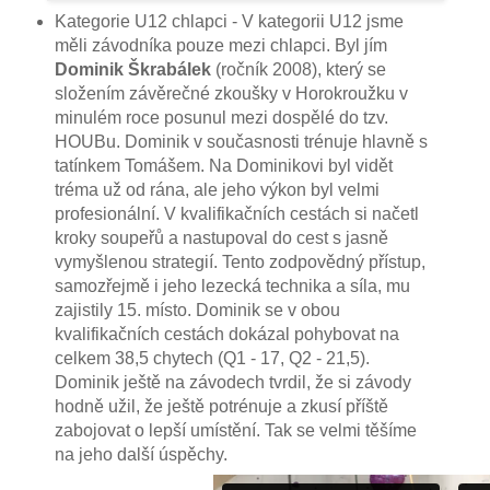
Kategorie U12 chlapci - V kategorii U12 jsme
měli závodníka pouze mezi chlapci. Byl jím
Dominik Škrabálek
(ročník 2008), který se
složením závěrečné zkoušky v Horokroužku v
minulém roce posunul mezi dospělé do tzv.
HOUBu. Dominik v současnosti trénuje hlavně s
tatínkem Tomášem. Na Dominikovi byl vidět
tréma už od rána, ale jeho výkon byl velmi
profesionální. V kvalifikačních cestách si načetl
kroky soupeřů a nastupoval do cest s jasně
vymyšlenou strategií. Tento zodpovědný přístup,
samozřejmě i jeho lezecká technika a síla, mu
zajistily 15. místo. Dominik se v obou
kvalifikačních cestách dokázal pohybovat na
celkem 38,5 chytech (Q1 - 17, Q2 - 21,5).
Dominik ještě na závodech tvrdil, že si závody
hodně užil, že ještě potrénuje a zkusí příště
zabojovat o lepší umístění. Tak se velmi těšíme
na jeho další úspěchy.