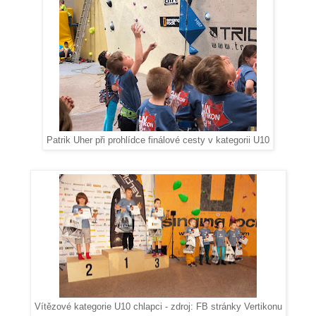
Patrik Uher při prohlídce finálové cesty v kategorii U10
Vítězové kategorie U10 chlapci - zdroj: FB stránky Vertikonu