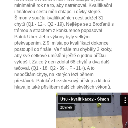
minimálně rok na to, aby natrénoval. Kvalifikační
i finálovou cestu měli chlapci i dívky stejné.
Šimon v součtu kvalifikačních cest udržel 31
chytů (Q1 - 12+, Q2 - 19). Nejlépe se z Broďanů s
trémou a strachem z konkurence popasoval
Patrik Uher. Jeho výkony byly velkým
překvapením. Z 9. místa po kvalifikaci dokonce
postoupil do finále. Ve finále mu chyběly 2 kroky,
aby své celkové umístění ještě o jednu příčku
vylepšil. Za celý den zdolal 68 chytů a dva další
tečoval. (Q1 - 18, Q2 - 39+, F - 11+). A to
nepočítám chyty, na kterých lezl během
přestávek. Patrikův bezstresový přístup a klidná
hlava je také příslibem dalších skvělých výkonů.