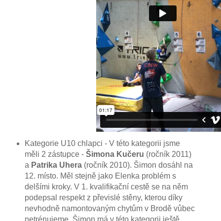
Kategorie U10 chlapci - V této kategorii jsme
měli 2 zástupce -
Šimona Kučeru
(ročník 2011)
a
Patrika Uhera
(ročník 2010). Šimon dosáhl na
12. místo. Měl stejně jako Elenka problém s
delšími kroky. V 1. kvalifikační cestě se na něm
podepsal respekt z převislé stěny, kterou díky
nevhodně namontovaným chytům v Brodě vůbec
netrénujeme. Šimon má v této kategorii ještě