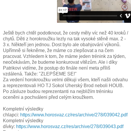
Ještě bych chtěl podotknout, že cesty měly víc než 40 kroků /
chytů. Děti z horokroužku lezly na tak vysoké stěně max. 2 -
3 x. Někteří jen jednou. Dost bylo ale obahjování výkonů.
Upřímně si řekněme, že máme co zlepšovat a na čem
pracovat. Vzhledem k tom, že máme jeden trénink za týden,
neočekávám, že budeme konkurovat vítězům. Ale i díky
Patrikovi vidíme, že postup do finále není meta příliš
vzdálená. Takže: "ZLEPŠEME SE!"
Za vedení horokroužku velmi děkuji všem, kteří našli odvahu
a reprezentovali HO TJ Sokol Uherský Brod neboli HOUB.
Po zásluze budou reprezentanti na nejbližím tréninku
oceněni a pochváleni před celým kroužkem.
Kompletní výsledky
chlapci:
https://www.horosvaz.cz/res/archive/278/039042.pdf
Kompletní výsledky
dívky:
https://www.horosvaz.cz/res/archive/278/039043.pdf