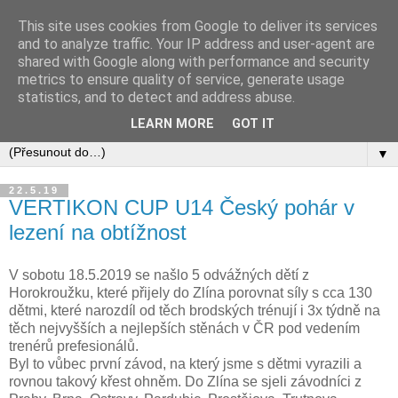
This site uses cookies from Google to deliver its services
and to analyze traffic. Your IP address and user-agent are
shared with Google along with performance and security
metrics to ensure quality of service, generate usage
statistics, and to detect and address abuse.
LEARN MORE
GOT IT
▼
22.5.19
VERTIKON CUP U14 Český pohár v
lezení na obtížnost
V sobotu 18.5.2019 se našlo 5 odvážných dětí z
Horokroužku, které přijely do Zlína porovnat síly s cca 130
dětmi, které narozdíl od těch brodských trénují i 3x týdně na
těch nejvyšších a nejlepších stěnách v ČR pod vedením
trenérů prefesionálů.
Byl to vůbec první závod, na který jsme s dětmi vyrazili a
rovnou takový křest ohněm. Do Zlína se sjeli závodníci z