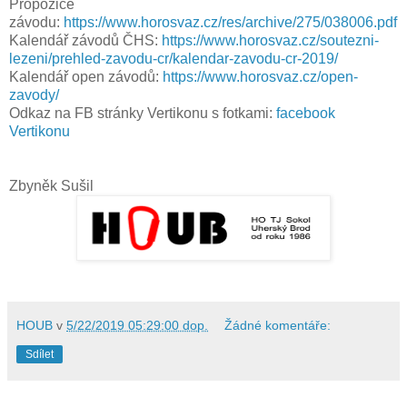
Propozice
závodu:
https://www.horosvaz.cz/res/archive/275/038006.pdf
Kalendář závodů ČHS:
https://www.horosvaz.cz/soutezni-
lezeni/prehled-zavodu-cr/kalendar-zavodu-cr-2019/
Kalendář open závodů:
https://www.horosvaz.cz/open-
zavody/
Odkaz na FB stránky Vertikonu s fotkami:
facebook
Vertikonu
Zbyněk Sušil
HOUB
v
5/22/2019 05:29:00 dop.
Žádné komentáře:
Sdílet