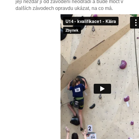
její nezdar ji od závodění neodradí a bude moct v
dalších závodech opravdu ukázat, na co má.