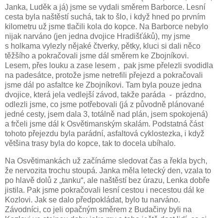
Janka, Luděk a já) jsme se vydali směrem Barborce. Lesní
cesta byla naštěstí suchá, tak to šlo, i když hned po prvním
kilometru už jsme tlačili kola do kopce. Na Barborce nebylo
nijak narváno (jen jedna dvojice Hradišťáků), my jsme
s holkama vylezly nějaké čtverky, pětky, kluci si dali něco
těžšího a pokračovali jsme dál směrem ke Zbojníkovi.
Lesem, přes louku a zase lesem ,
pak jsme přelezli svodidla
na padesátce, protože jsme netrefili přejezd a pokračovali
jsme dál po asfaltce ke Zbojníkovi. Tam byla pouze jedna
dvojice, která jela vedlejší závod, takže paráda
-
prázdno,
odlezli jsme, co jsme potřebovali (já z původně plánované
jedné cesty, jsem dala 3, totálně nad plán, jsem spokojená)
a frčeli jsme dál k Osvětimanským skalám. Podstatná část
tohoto přejezdu byla parádní, asfaltová cyklostezka, i když
většina trasy byla do kopce, tak to docela ubíhalo.
Na Osvětimankách už začínáme sledovat čas a řekla bych,
že nervozita trochu stoupá. Janka měla letecký den, vzala to
po hlavě dolů z „tanku“, ale naštěstí bez úrazu, Lenka dobře
jistila. Pak jsme pokračovali lesní cestou i necestou dál ke
Kozlovi. Jak se dalo předpokládat, bylo tu narváno.
Závodníci, co jeli opačným směrem z Budačiny byli na