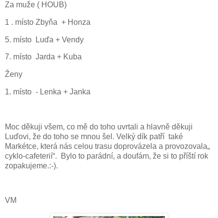
Za muže ( HOUB)
1 . místo Zbyňa
+ Honza
5. místo
Luďa + Vendy
7. místo
Jarda + Kuba
Ženy
1. místo
- Lenka + Janka
Moc děkuji všem, co mě do toho uvrtali a hlavně děkuji
Luďovi, že do toho se mnou šel. Velký dík patří
také
Markétce, která nás celou trasu doprovázela a provozovala„
cyklo-cafeterií“.
Bylo to parádní, a doufám, že si to příští rok
zopakujeme.:-).
VM