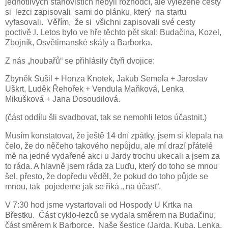
jednotlivých stanovištích nebyli rozhodčí, ale vylezené cesty
si
lezci zapisovali
sami do plánku, který
na startu
vyfasovali.
Věřím,
že si
všichni zapisovali své cesty
poctivě
J
. Letos bylo ve hře těchto pět skal: Budačina, Kozel,
Zbojník, Osvětimanské skály a Barborka.
Z nás „houbařů“ se přihlásily čtyři dvojice:
Zbyněk Sušil + Honza Knotek, Jakub Semela + Jaroslav
Uškrt, Luděk Řehořek + Vendula Maňková, Lenka
Mikušková + Jana Dosoudilová.
(část oddílu šli svadbovat, tak se nemohli letos účastnit.)
Musím konstatovat, že ještě 14 dní zpátky, jsem si klepala na
čelo, že do něčeho takového nepůjdu, ale mí drazí přátelé
mě na jedné vydařené akci u Jardy trochu ukecali a jsem za
to ráda. A hlavně jsem ráda za Luďu, který do toho se mnou
šel, přesto, že dopředu věděl, že pokud do toho půjde se
mnou, tak
pojedeme jak se říká „ na účast“.
V 7:30 hod jsme vystartovali od Hospody U Krtka na
Břestku.
Část cyklo-lezců se vydala směrem na Budačinu,
část směrem k Barborce.
Naše šestice (Jarda, Kuba, Lenka,