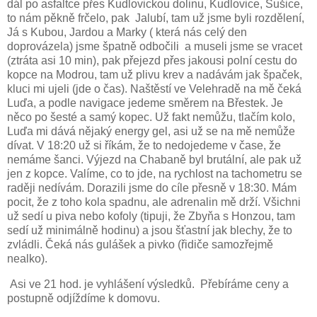
dál po asfaltce přes Kudlovickou dolinu, Kudlovice, Sušice,
to nám pěkně frčelo, pak
Jalubí, tam už jsme byli rozdělení,
Já s Kubou, Jardou a Marky ( která nás celý den
doprovázela) jsme špatně odbočili
a museli jsme se vracet
(ztráta asi 10 min), pak přejezd přes jakousi polní cestu do
kopce na Modrou, tam už plivu krev a nadávám jak špaček,
kluci mi ujeli (jde o čas). Naštěstí ve Velehradě na mě čeká
Luďa, a podle navigace jedeme směrem na Břestek. Je
něco po šesté a samý kopec. Už fakt nemůžu, tlačím kolo,
Luďa mi dává nějaký energy gel, asi už se na mě nemůže
dívat. V 18:20 už si říkám, že to nedojedeme v čase, že
nemáme šanci. Výjezd na Chabaně byl brutální, ale pak už
jen z kopce. Valíme, co to jde, na rychlost na tachometru se
raději nedívám. Dorazili jsme do cíle přesně v 18:30. Mám
pocit, že z toho kola spadnu, ale adrenalin mě drží. Všichni
už sedí u piva nebo kofoly (tipuji, že Zbyňa s Honzou, tam
sedí už minimálně hodinu) a jsou šťastní jak blechy, že to
zvládli. Čeká nás gulášek a pivko (řidiče samozřejmě
nealko).
Asi ve 21 hod. je vyhlášení výsledků.
Přebíráme ceny a
postupně odjíždíme k domovu.