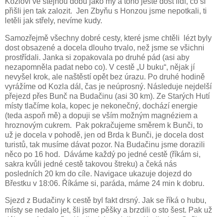
Kozlovi ve stejnou dobu jako my a toho ještě dost lidí, co si
přišli jen tak zalozit.
Jen Zbyňu s Honzou jsme nepotkali, ti
letěli jak střely, nevíme kudy.
Samozřejmě všechny dobré cesty, které jsme chtěli
lézt byly
dost obsazené a docela dlouho trvalo, než jsme se všichni
prostřídali. Janka si zopakovala po druhé pád (asi aby
nezapomněla padat nebo co). V cestě „U buku“, nějak jí
nevyšel krok, ale naštěstí opět bez úrazu. Po druhé hodině
vyrážíme od Kozla dál, čas je neúprosný. Následuje nejdelší
přejezd přes Bunč na Budačinu (asi 30 km). Ze Starých Hutí
místy tlačíme kola, kopec je nekonečný, dochází energie
(teda aspoň mě) a dopuji se vším možným magnéziem a
hroznovým cukrem.
Pak pokračujeme směrem k Bunči, to
už je docela v pohodě, jen od Brda k Bunči, je docela dost
turistů, tak musíme dávat pozor. Na Budačinu jsme dorazili
něco po 16 hod.
Dáváme každý po jedné cestě (říkám si,
sakra kvůli jedné cestě takovou štreku) a čeká nás
posledních 20 km do cíle. Navigace ukazuje dojezd do
Břestku v 18:06. Říkáme si, paráda, máme 24 min k dobru.
Sjezd z Budačiny k cestě byl fakt drsný. Jak se říká o hubu,
místy se nedalo jet, šli jsme pěšky a brzdili o sto šest. Pak už