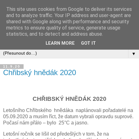
This site uses cookies from Google to deliver its services
and to analyze traffic. Your IP address and user-agent are
shared with Google along with performance and security
metrics to ensure quality of service, generate usage
statistics, and to detect and address abuse.
LEARN MORE
GOT IT
▼
11.9.20
Chřibský hnědák 2020
CHŘIBSKÝ HNĚDÁK 2020
Letošního Chřibského
hnědáka
naplánovali pořadatelé na
05.09.2020 a musím říct, že datum vybrali opravdu suprové.
Počasí nám přálo – bylo
25°C a jasno.
Letošní ročník se lišil od předešlých v tom, že na