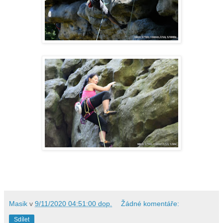
Masik
v
9/11/2020 04:51:00 dop.
Žádné komentáře:
Sdílet