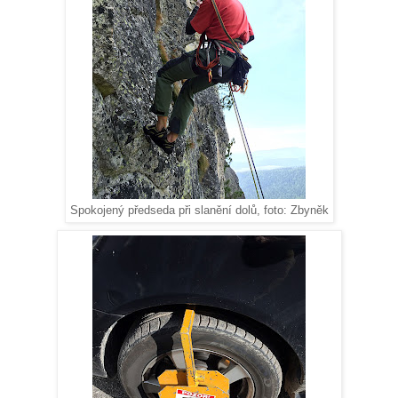
Spokojený předseda při slanění dolů, foto: Zbyněk