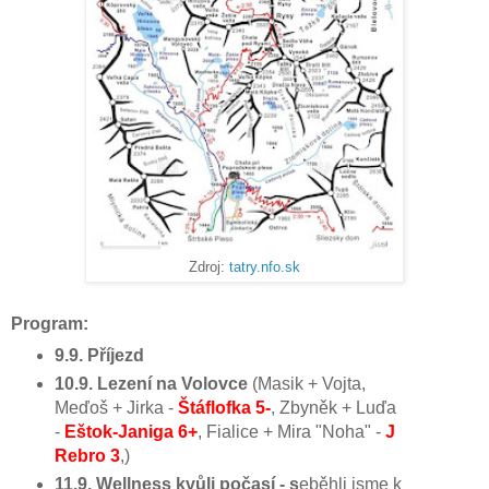
Zdroj:
tatry.nfo.sk
Program:
9.9. Příjezd
10.9. Lezení na Volovce
(Masik + Vojta,
Meďoš + Jirka -
Štáflofka 5-
, Zbyněk + Luďa
-
Eštok-Janiga 6+
, Fialice + Mira "Noha" -
J
Rebro 3
,)
11.9. Wellness kvůli počasí - s
eběhli jsme k