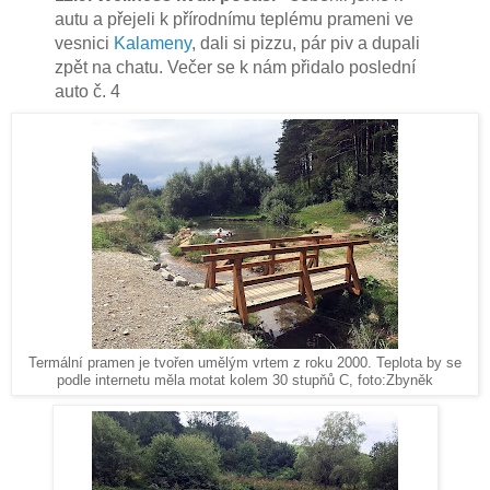
autu a přejeli k přírodnímu teplému prameni ve
vesnici
Kalameny
, dali si pizzu, pár piv a dupali
zpět na chatu. Večer se k nám přidalo poslední
auto č. 4
Termální pramen je tvořen umělým vrtem z roku 2000. Teplota by se
podle internetu měla motat kolem 30 stupňů C, foto:Zbyněk