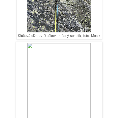
Klůčová dlžka v Dieškovi, krásný sokolík, foto: Masik