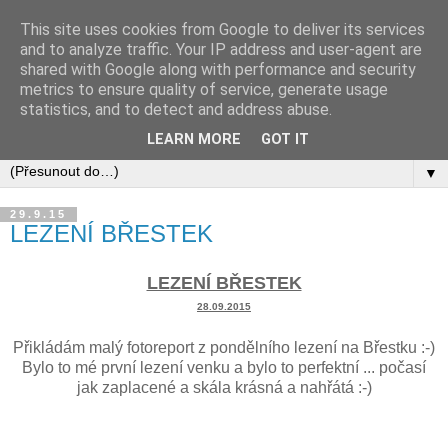
This site uses cookies from Google to deliver its services
and to analyze traffic. Your IP address and user-agent are
shared with Google along with performance and security
metrics to ensure quality of service, generate usage
statistics, and to detect and address abuse.
LEARN MORE
GOT IT
▼
29.9.15
LEZENÍ BŘESTEK
LEZENÍ BŘESTEK
28.09.2015
Přikládám malý fotoreport z pondělního lezení na Břestku :-)
Bylo to mé první lezení venku a bylo to perfektní ... počasí
jak zaplacené a skála krásná a nahřátá :-)