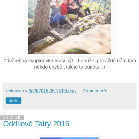
Závěrečná skupinovka musí být .. bohužel pokaždé nám tam
někdo chyběl, tak je to trojfoto :-)
Unknown
v
9/29/2015 06:16:00 dop.
2 komentáře:
Sdílet
14.9.15
Oddílové Tatry 2015