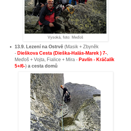
Vysoká, foto: Meďoš
13.9. Lezení na Ostrvě
(Masik + Zbyněk
-
Dieškova Cesta (Dieška-Halás-Marek ) 7-
,
Meďoš + Vojta, Fialice + Mira -
Pavlín - Kráčalík
5+/6-
)
a cesta domů