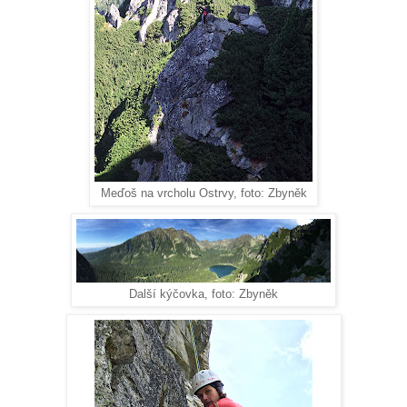
Meďoš na vrcholu Ostrvy, foto: Zbyněk
Další kýčovka, foto: Zbyněk