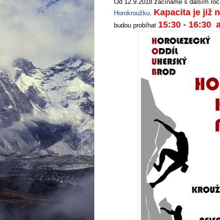
Od 12.9.2018 začínáme s dalším roč
Kapacita je již
Horokroužku
.
1
5:30 - 16:30 
budou probíhat