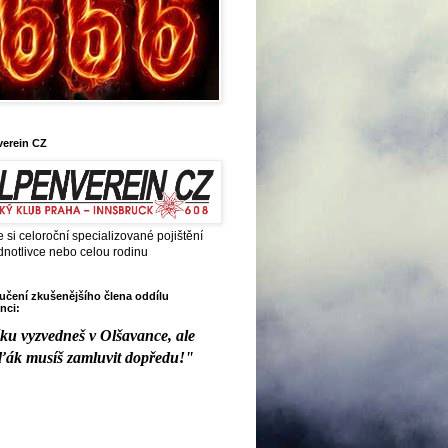
verein CZ
e si celoroční specializované pojištění
dnotlivce nebo celou rodinu
čení zkušenějšího člena oddílu
nci:
ku vyzvedneš v Olšavance, ale
ďák musíš zamluvit dopředu!"