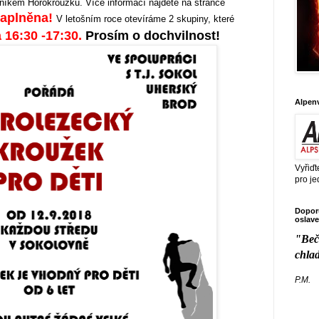
níkem Horokroužku. Více informací najdete na stránce
 naplněna!
V letošním roce otevíráme 2 skupiny, které
a 16:30 -17:30.
Prosím o dochvilnost!
Alpen
Vyřiďt
pro je
Doporu
oslave
"Beč
chla
P.M.