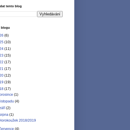
dat tento blog
 blogu
26
(6)
25
(10)
24
(11)
23
(15)
22
(17)
21
(17)
20
(12)
19
(19)
18
(17)
prosince
(1)
listopadu
(4)
září
(2)
srpna
(1)
Horokoužek 2018/2019
července
(4)