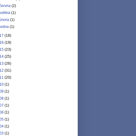
června
(2)
května
(1)
února
(1)
ledna
(1)
17
(18)
16
(19)
15
(23)
14
(25)
13
(26)
12
(31)
11
(20)
10
(1)
09
(1)
08
(1)
07
(1)
06
(1)
05
(1)
04
(1)
03
(1)