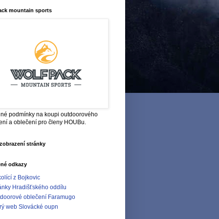
ack mountain sports
né podmínky na koupi outdoorového
ení a oblečení pro členy HOUBu.
zobrazení stránky
ené odkazy
olící z Bojkovic
ánky Hradišťského oddílu
doorové oblečení Faramugo
rý web Slovácké oupn