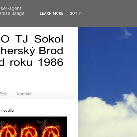
 user-agent
nerate usage
LEARN MORE
GOT IT
Bzin
Kontakt
í oddílu