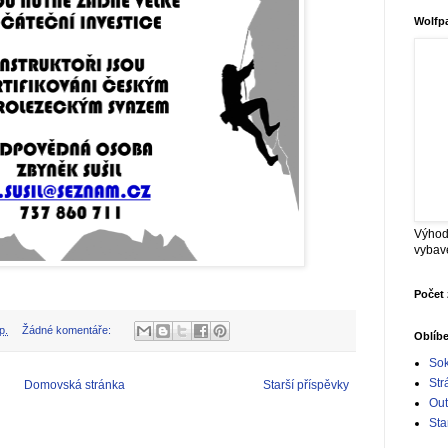
Wolfp
Výhod
vybav
Počet 
p.
Žádné komentáře:
Oblíb
Sok
Str
Domovská stránka
Starší příspěvky
Out
Sta