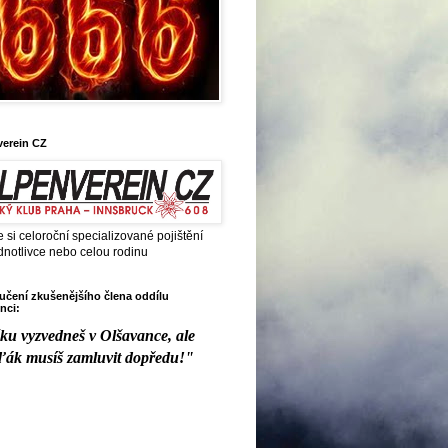
verein CZ
e si celoroční specializované pojištění
dnotlivce nebo celou rodinu
čení zkušenějšího člena oddílu
nci:
ku vyzvedneš v Olšavance, ale
ďák musíš zamluvit dopředu!"