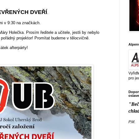
EVŘENÝCH DVEŘÍ
.
hni v 9:30 na značkách.
ry Holečka. Prosím ředitele a učitele, jestli by nebylo
 pořádný projektor! Promítat budeme v tělocvičně.
Alpen
čátek afterpárty!
Vyřiďt
pro je
Doporu
oslave
"Beč
chla
P.M.