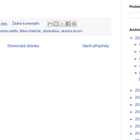
Prohle
 dop.
Žádné komentáře:
Archiv
storie oddílu
,
Mára Holeček
,
přednáška
,
ukázka lezení
▼
20
►
Domovská stránka
Starší příspěvky
►
►
►
▼
►
20
►
20
►
20
►
20
►
20
►
20
►
20