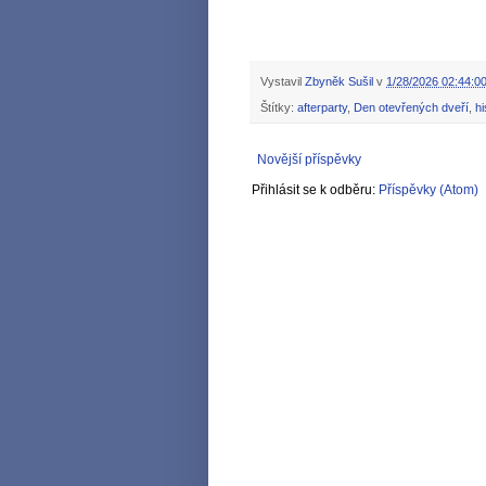
Vystavil
Zbyněk Sušil
v
1/28/2026 02:44:00
Štítky:
afterparty
,
Den otevřených dveří
,
hi
Novější příspěvky
Přihlásit se k odběru:
Příspěvky (Atom)