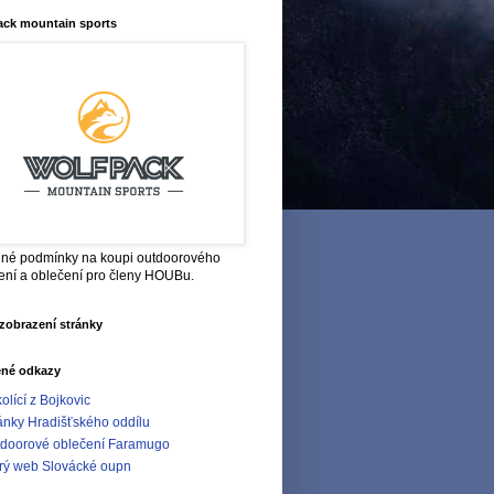
ack mountain sports
né podmínky na koupi outdoorového
ení a oblečení pro členy HOUBu.
zobrazení stránky
ené odkazy
olící z Bojkovic
ánky Hradišťského oddílu
doorové oblečení Faramugo
rý web Slovácké oupn