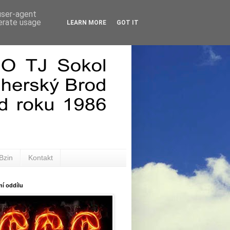
 user-agent
nerate usage
LEARN MORE
GOT IT
Bzin
Kontakt
í oddílu