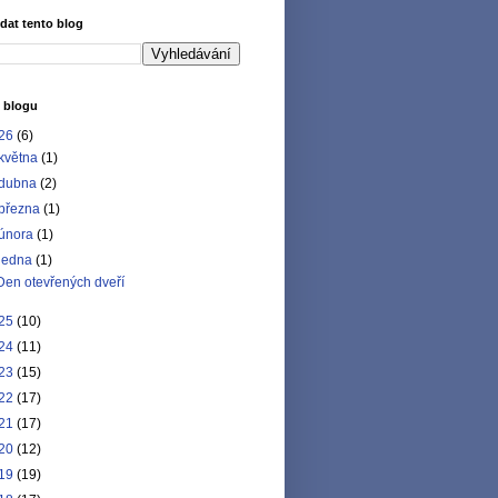
dat tento blog
 blogu
26
(6)
května
(1)
dubna
(2)
března
(1)
února
(1)
ledna
(1)
Den otevřených dveří
25
(10)
24
(11)
23
(15)
22
(17)
21
(17)
20
(12)
19
(19)