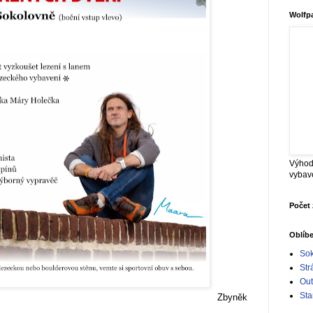
Wolfp
Výhod
vybav
Počet 
Oblíb
Sok
Str
Out
Sta
Zbyněk