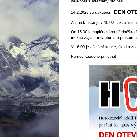
veřejnost s afterparty pro nás.
DEN OT
14.2.2026 se uskuteční
Začátek akce je v 10:00, takže všic
Od 15:00 je naplánována přednáška Má
možné zajistit mikrofon s reprákem a
V 16:00 je oficiální konec, úklid a za
Pomoc každého je nutná!