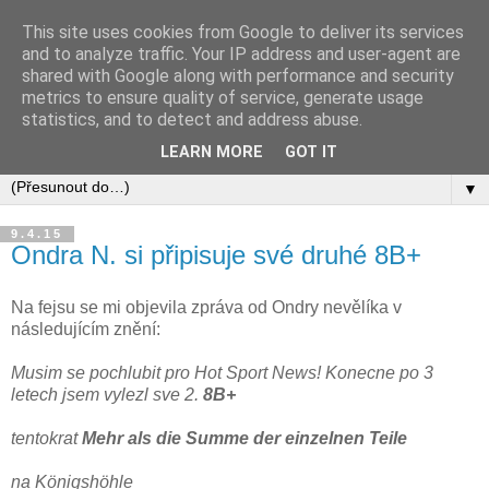
This site uses cookies from Google to deliver its services
and to analyze traffic. Your IP address and user-agent are
shared with Google along with performance and security
metrics to ensure quality of service, generate usage
statistics, and to detect and address abuse.
LEARN MORE
GOT IT
▼
9.4.15
Ondra N. si připisuje své druhé 8B+
Na fejsu se mi objevila zpráva od Ondry nevělíka v
následujícím znění:
Musim se pochlubit pro Hot Sport News!
Konecne po 3
letech jsem vylezl sve 2.
8B+
tentokrat
Mehr als die Summe der einzelnen Teile
na Königshöhle