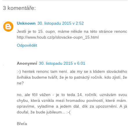
3 komentáře:
Unknown
30. listopadu 2015 v 2:52
Jestli je to 15. oupn, máme někde na této stránce renonc
http://www.houb.cz/p/slovacke-oupn_15.html
Odpovědět
Anonymní
30. listopadu 2015 v 6:01
:-) hentek renonc tam není. ale my se s klidem slováckého
šviháka budeme tvářit, že je to patnáctý ročník. kdo zjistí, že
ne?
no, ale fčíl vážen - je to teda 14. ročník. uznávám svou
chybu, která vznikla mezi hromadou poviností, které mám.
opravíme, vyladíme a jedem dál. dík za upozornění. A já
doufal, že bude jubileum... :-(
Břeťa