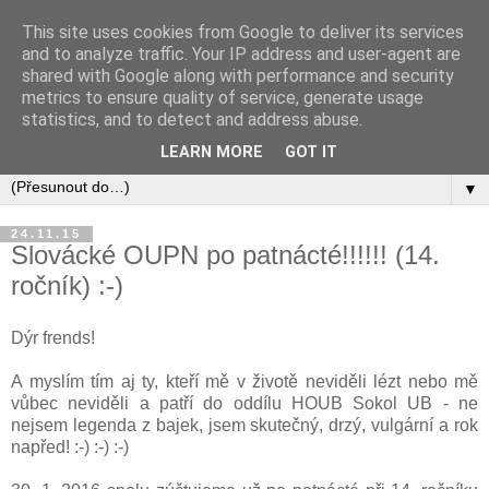
This site uses cookies from Google to deliver its services
and to analyze traffic. Your IP address and user-agent are
shared with Google along with performance and security
metrics to ensure quality of service, generate usage
statistics, and to detect and address abuse.
LEARN MORE
GOT IT
▼
24.11.15
Slovácké OUPN po patnácté!!!!!! (14.
ročník) :-)
Dýr frends!
A myslím tím aj ty, kteří mě v životě neviděli lézt nebo mě
vůbec neviděli a patří do oddílu HOUB Sokol UB - ne
nejsem legenda z bajek, jsem skutečný, drzý, vulgární a rok
napřed! :-) :-) :-)