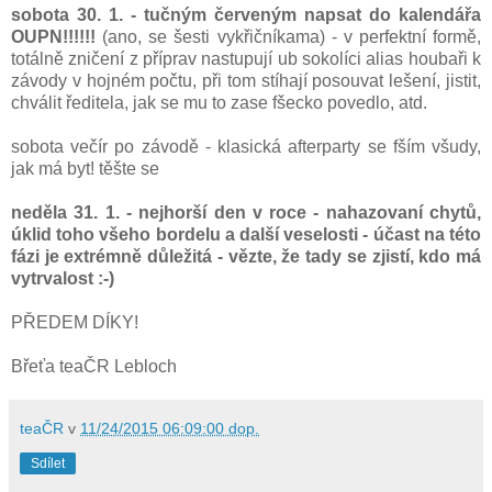
sobota 30. 1. - tučným červeným napsat do kalendářa
OUPN!!!!!!
(ano, se šesti vykřičníkama) - v perfektní formě,
totálně zničení z příprav nastupují ub sokolíci alias houbaři k
závody v hojném počtu, při tom stíhají posouvat lešení, jistit,
chválit ředitela, jak se mu to zase fšecko povedlo, atd.
sobota večír po závodě - klasická afterparty se fším všudy,
jak má byt! těšte se
neděla 31. 1. - nejhorší den v roce - nahazovaní chytů,
úklid toho všeho bordelu a další veselosti - účast na této
fázi je extrémně důležitá - vězte, že tady se zjistí, kdo má
vytrvalost :-)
PŘEDEM DÍKY!
Břeťa teaČR Lebloch​
teaČR
v
11/24/2015 06:09:00 dop.
Sdílet