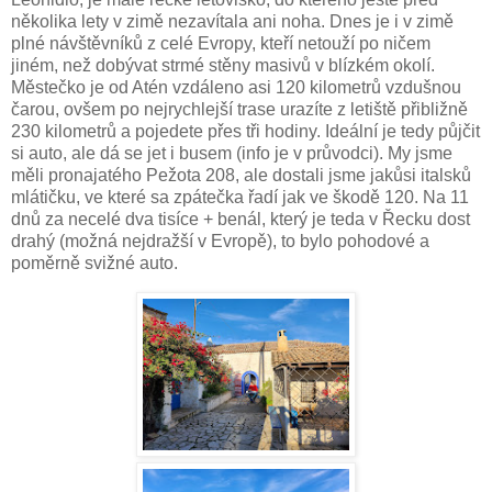
několika lety v zimě nezavítala ani noha. Dnes je i v zimě
plné návštěvníků z celé Evropy, kteří netouží po ničem
jiném, než dobývat strmé stěny masivů v blízkém okolí.
Městečko je od Atén vzdáleno asi 120 kilometrů vzdušnou
čarou, ovšem po nejrychlejší trase urazíte z letiště přibližně
230 kilometrů a pojedete přes tři hodiny. Ideální je tedy půjčit
si auto, ale dá se jet i busem (info je v průvodci). My jsme
měli pronajatého Pežota 208, ale dostali jsme jakůsi italsků
mlátičku, ve které sa zpátečka řadí jak ve škodě 120. Na 11
dnů za necelé dva tisíce + benál, který je teda v Řecku dost
drahý (možná nejdražší v Evropě), to bylo pohodové a
poměrně svižné auto.