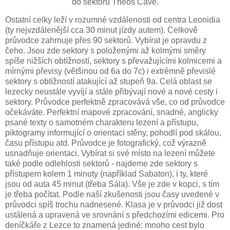
do sektoru Théos Cave.
Ostatní celky leží v rozumné vzdálenosti od centra Leonidia
(ty nejvzdálenější cca 30 minut jízdy autem). Celkově
průvodce zahrnuje přes 90 sektorů. Vybírat je opravdu z
čeho. Jsou zde sektory s položenými až kolmými směry
spíše nižších obtížností, sektory s převažujícími kolmicemi a
mírnými převisy (většinou od 6a do 7c) i extrémně převislé
sektory s obtížností atakující až stupeň 9a. Celá oblast se
lezecky neustále vyvíjí a stále přibývají nové a nové cesty i
sektory. Průvodce perfektně zpracovává vše, co od průvodce
očekáváte. Perfektní mapové zpracování, snadné, anglicky
psané texty o samotném charakteru lezení a přístupu,
piktogramy informující o orientaci stěny, pohodlí pod skálou,
času přístupu atd. Průvodce je fotografický, což výrazně
usnadňuje orientaci. Vybírat si své místo na lezení můžete
také podle odlehlosti sektorů - najdeme zde sektory s
přístupem kolem 1 minuty (například Sabaton), i ty, které
jsou od auta 45 minut (třeba Sála). Vše je zde v kopci, s tím
je třeba počítat. Podle naší zkušenosti jsou časy uvedené v
průvodci spíš trochu nadnesené. Klasa je v průvodci již dost
ustálená a upravená ve srovnání s předchozími edicemi. Pro
deníčkáře z Lezce to znamená jediné: mnoho cest bylo