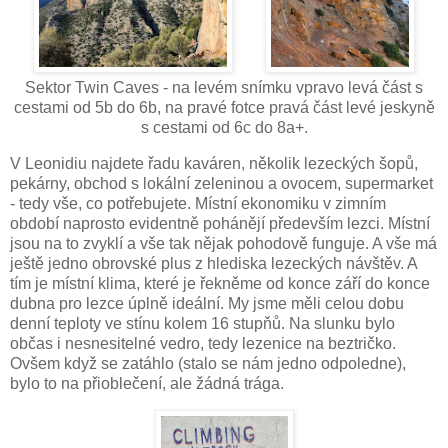
Sektor Twin Caves - na levém snímku vpravo levá část s
cestami od 5b do 6b, na pravé fotce pravá část levé jeskyně
s cestami od 6c do 8a+.
V Leonidiu najdete řadu kaváren, několik lezeckých šopů,
pekárny, obchod s lokální zeleninou a ovocem, supermarket
- tedy vše, co potřebujete. Místní ekonomiku v zimním
období naprosto evidentně pohánějí především lezci. Místní
jsou na to zvyklí a vše tak nějak pohodově funguje. A vše má
ještě jedno obrovské plus z hlediska lezeckých návštěv. A
tím je místní klima, které je řekněme od konce září do konce
dubna pro lezce úplně ideální. My jsme měli celou dobu
denní teploty ve stínu kolem 16 stupňů. Na slunku bylo
občas i nesnesitelné vedro, tedy lezenice na beztričko.
Ovšem když se zatáhlo (stalo se nám jedno odpoledne),
bylo to na přioblečení, ale žádná trága.