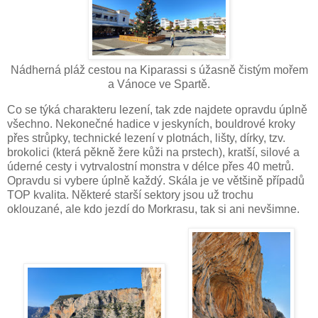
Nádherná pláž cestou na Kiparassi s úžasně čistým mořem
a Vánoce ve Spartě.
Co se týká charakteru lezení, tak zde najdete opravdu úplně
všechno. Nekonečné hadice v jeskyních, bouldrové kroky
přes strůpky, technické lezení v plotnách, lišty, dírky, tzv.
brokolici (která pěkně žere kůži na prstech), kratší, silové a
úderné cesty i vytrvalostní monstra v délce přes 40 metrů.
Opravdu si vybere úplně každý. Skála je ve většině případů
TOP kvalita. Některé starší sektory jsou už trochu
oklouzané, ale kdo jezdí do Morkrasu, tak si ani nevšimne.