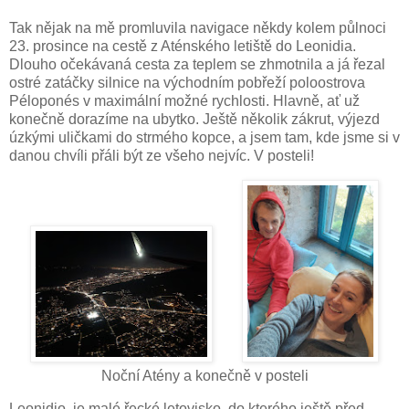
Tak nějak na mě promluvila navigace někdy kolem půlnoci
23. prosince na cestě z Aténského letiště do Leonidia.
Dlouho očekávaná cesta za teplem se zhmotnila a já řezal
ostré zatáčky silnice na východním pobřeží poloostrova
Péloponés v maximální možné rychlosti. Hlavně, ať už
konečně dorazíme na ubytko. Ještě několik zákrut, výjezd
úzkými uličkami do strmého kopce, a jsem tam, kde jsme si v
danou chvíli přáli být ze všeho nejvíc. V posteli!
Noční Atény a konečně v posteli
Leonidio, je malé řecké letovisko, do kterého ještě před