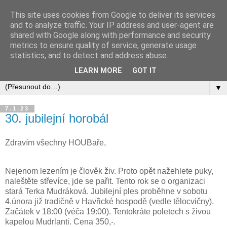
This site uses cookies from Google to deliver its services
and to analyze traffic. Your IP address and user-agent are
shared with Google along with performance and security
metrics to ensure quality of service, generate usage
statistics, and to detect and address abuse.
LEARN MORE
GOT IT
▼
7.1.23
30. jubilejní horobál
Zdravím všechny HOUBaře,
Nejenom lezením je člověk živ. Proto opět nažehlete puky,
naleštěte střevíce, jde se pařit. Tento rok se o organizaci
stará Terka Mudráková. Jubilejní ples proběhne v sobotu
4.února již tradičně v
Havřické hospodě
(vedle tělocvičny).
Začátek v 18:00 (véča 19:00). Tentokráte poletech s živou
kapelou Mudrlanti. Cena
350,-.