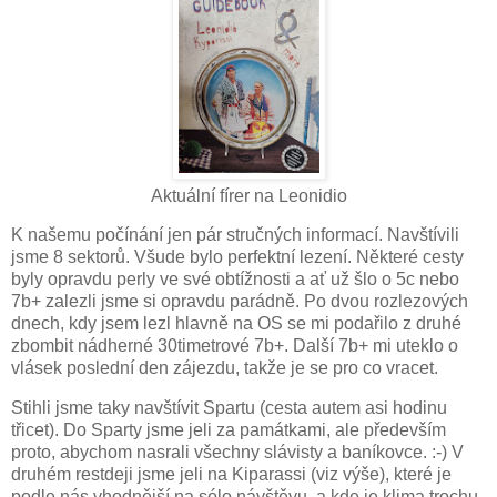
Aktuální fírer na Leonidio
K našemu počínání jen pár stručných informací. Navštívili
jsme 8 sektorů. Všude bylo perfektní lezení. Některé cesty
byly opravdu perly ve své obtížnosti a ať už šlo o 5c nebo
7b+ zalezli jsme si opravdu parádně. Po dvou rozlezových
dnech, kdy jsem lezl hlavně na OS se mi podařilo z druhé
zbombit nádherné 30timetrové 7b+. Další 7b+ mi uteklo o
vlásek poslední den zájezdu, takže je se pro co vracet.
Stihli jsme taky navštívit Spartu (cesta autem asi hodinu
třicet). Do Sparty jsme jeli za památkami, ale především
proto, abychom nasrali všechny slávisty a baníkovce. :-) V
druhém restdeji jsme jeli na Kiparassi (viz výše), které je
podle nás vhodnější na sólo návštěvu, a kde je klima trochu