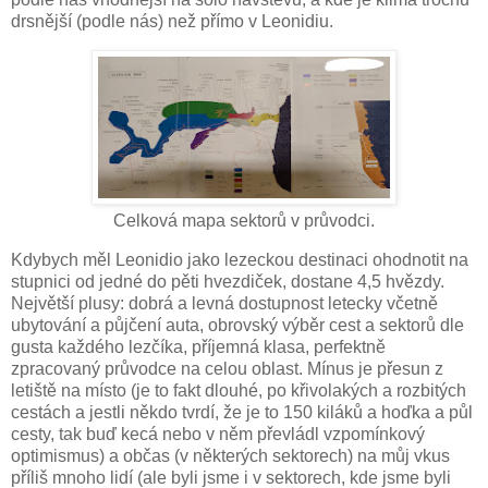
drsnější (podle nás) než přímo v Leonidiu.
Celková mapa sektorů v průvodci.
Kdybych měl Leonidio jako lezeckou destinaci ohodnotit na
stupnici od jedné do pěti hvezdiček, dostane 4,5 hvězdy.
Největší plusy: dobrá a levná dostupnost letecky včetně
ubytování a půjčení auta, obrovský výběr cest a sektorů dle
gusta každého lezčíka, příjemná klasa, perfektně
zpracovaný průvodce na celou oblast. Mínus je přesun z
letiště na místo (je to fakt dlouhé, po křivolakých a rozbitých
cestách a jestli někdo tvrdí, že je to 150 kiláků a hoďka a půl
cesty, tak buď kecá nebo v něm převládl vzpomínkový
optimismus) a občas (v některých sektorech) na můj vkus
příliš mnoho lidí (ale byli jsme i v sektorech, kde jsme byli