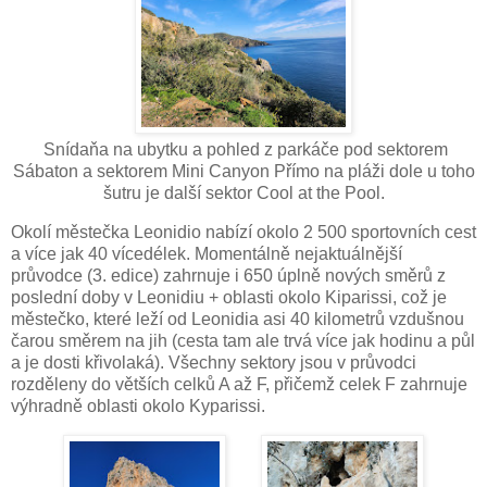
Snídaňa na ubytku a pohled z parkáče pod sektorem
Sábaton a sektorem Mini Canyon Přímo na pláži dole u toho
šutru je další sektor Cool at the Pool.
Okolí městečka Leonidio nabízí okolo 2 500 sportovních cest
a více jak 40 vícedélek. Momentálně nejaktuálnější
průvodce (3. edice) zahrnuje i 650 úplně nových směrů z
poslední doby v Leonidiu + oblasti okolo Kiparissi, což je
městečko, které leží od Leonidia asi 40 kilometrů vzdušnou
čarou směrem na jih (cesta tam ale trvá více jak hodinu a půl
a je dosti křivolaká). Všechny sektory jsou v průvodci
rozděleny do větších celků A až F, přičemž celek F zahrnuje
výhradně oblasti okolo Kyparissi.