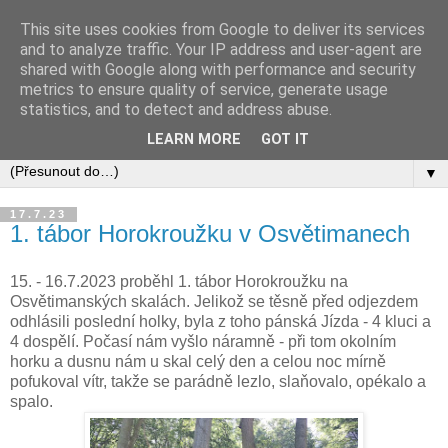
This site uses cookies from Google to deliver its services
and to analyze traffic. Your IP address and user-agent are
shared with Google along with performance and security
metrics to ensure quality of service, generate usage
statistics, and to detect and address abuse.
LEARN MORE
GOT IT
▼
17.7.23
1. tábor Horokroužku v Osvětimanech
15. - 16.7.2023 proběhl 1. tábor Horokroužku na
Osvětimanských skalách. Jelikož se těsně před odjezdem
odhlásili poslední holky, byla z toho pánská Jízda - 4 kluci a
4 dospělí. Počasí nám vyšlo náramně - při tom okolním
horku a dusnu nám u skal celý den a celou noc mírně
pofukoval vítr, takže se parádně lezlo, slaňovalo, opékalo a
spalo.