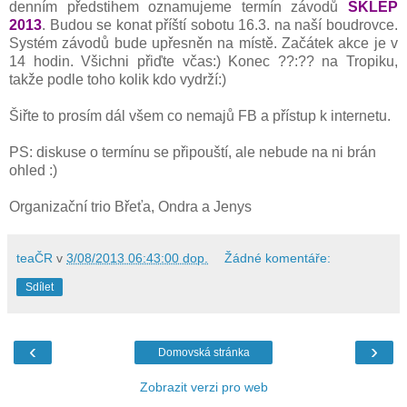
denním předstihem oznamujeme termín závodů
SKLEP
2013
. Budou se konat příští sobotu 16.3. na naší boudrovce.
Systém závodů bude upřesněn na místě. Začátek akce je v
14 hodin. Všichni přiďte včas:) Konec ??:?? na Tropiku,
takže podle toho kolik kdo vydrží:)
Šiřte to prosím dál všem co nemajů FB a přístup k internetu.
PS: diskuse o termínu se připouští, ale nebude na ni brán
ohled :)
Organizační trio Břeťa, Ondra a Jenys
teaČR
v
3/08/2013 06:43:00 dop.
Žádné komentáře:
Sdílet
‹
›
Domovská stránka
Zobrazit verzi pro web