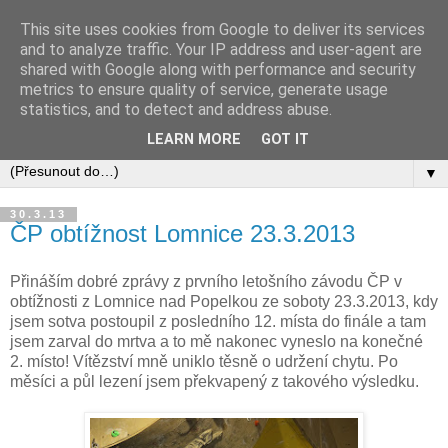
This site uses cookies from Google to deliver its services
and to analyze traffic. Your IP address and user-agent are
shared with Google along with performance and security
metrics to ensure quality of service, generate usage
statistics, and to detect and address abuse.
LEARN MORE
GOT IT
▼
30.3.13
ČP obtížnost Lomnice 23.3.2013
Přináším dobré zprávy z prvního letošního závodu ČP v
obtížnosti z Lomnice nad Popelkou ze soboty 23.3.2013, kdy
jsem sotva postoupil z posledního 12. místa do finále a tam
jsem zarval do mrtva a to mě nakonec vyneslo na konečné
2. místo! Vítězství mně uniklo těsně o udržení chytu. Po
měsíci a půl lezení jsem překvapený z takového výsledku.