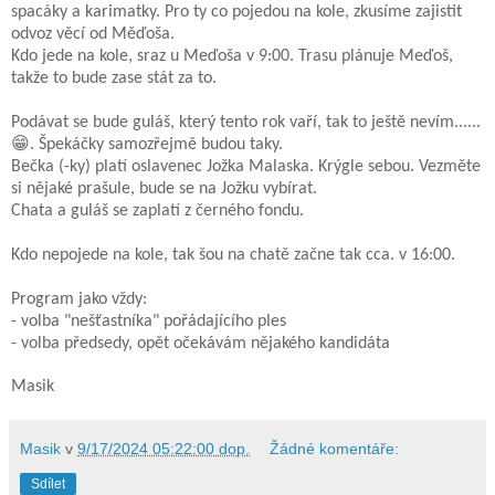
spacáky a karimatky. Pro ty co pojedou na kole, zkusíme zajistit
odvoz věcí od Měďoša.
Kdo jede na kole, sraz u Meďoša v 9:00. Trasu plánuje Meďoš,
takže to bude zase stát za to.
Podávat se bude guláš, který tento rok vaří, tak to ještě nevím......
😁. Š
pekáčky samozřejmě budou taky.
Bečka (-ky) platí oslavenec Jožka Malaska. Krýgle sebou. Vezměte
si nějaké prašule, bude se na Jožku vybírat.
Chata a guláš se zaplatí z černého fondu.
Kdo nepojede na kole, tak šou na chatě začne tak cca. v 16:00.
Program jako vždy:
- volba "nešťastníka" pořádajícího ples
- volba předsedy, opět očekávám nějakého kandidáta
Masik
Masik
v
9/17/2024 05:22:00 dop.
Žádné komentáře:
Sdílet