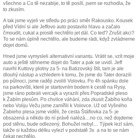
všechno a Co tě nezabije, to tě posílí, jsem se rozhodla, že
to zkusím.
A tak jsme vyjeli ve středu po práci směr Rakousko. Kousek
před Vídní si ale Jeffovo auto postavilo hlavu a začalo
čmoudit, cukat a prostě nechtělo jet dál. Co teď? Zrušit akci?
To se nám úplně nechtělo, ale budeme rádi, když zvládneme
dojet domů.
Hned jsme vymysleli alternativní variantu. Vrátit se, vzít moje
auto a ještě stihneme dojet do Tater a pak se uvidí. Jeff
navrhl Kuttovy plotny za 5- na Batizovský štít, tam je ale
dlouhý nástup a vzhledem k tomu, že jsme do Tater dorazili
po půlnoci, jsme raději zvolili Volovku. Po 4h spánku dole
na parkovišti, které je startovním bodem k cestě na Rysy,
jsme ráno pobrali vercajk a vyrazili přes Popradské pleso
k Žabím plesům. Po chvilce váhání, zda zkusit Žabího koňa
nebo Voliju Vežu jsme zamířili k Volovce. Už od Vyšného
Žabieho plesa jsme viděli, že cesta Štáflovka za 5- je
obsazená a někdo do ní právě nalézá…no co, než dojdeme
pod stěnu, bude odlezený. Bohužel nebyl… Týpek lezl sám,
takže si každou délku vylezl v podstatě 3x
a na to se nám
čekat nechtělo.