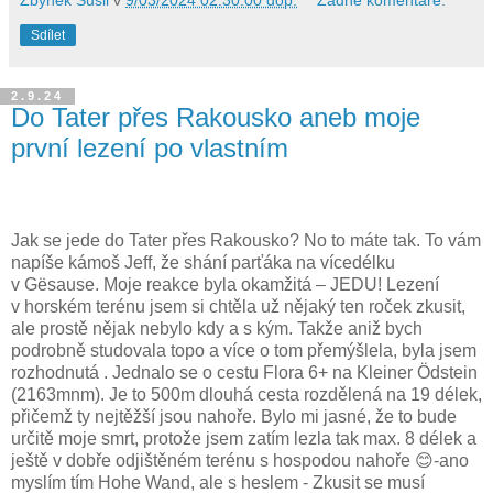
Zbyněk Sušil
v
9/03/2024 02:30:00 dop.
Žádné komentáře:
Sdílet
2.9.24
Do Tater přes Rakousko aneb moje
první lezení po vlastním
Jak se jede do Tater přes Rakousko? No to máte tak. To vám
napíše kámoš Jeff, že shání parťáka na vícedélku
v G
ë
sause. Moje reakce byla okamžitá – JEDU! Lezení
v horském terénu jsem si chtěla už nějaký ten roček zkusit,
ale prostě nějak nebylo kdy a s kým. Takže aniž bych
podrobně studovala topo a více o tom přemýšlela, byla jsem
rozhodnutá . Jednalo se o cestu Flora 6+ na Kleiner
Ö
dstein
(2163mnm). Je to 500m dlouhá cesta rozdělená na 19 délek,
přičemž ty nejtěžší jsou nahoře. Bylo mi jasné, že to bude
určitě moje smrt, protože jsem zatím lezla tak max. 8 délek a
ještě v dobře odjištěném terénu s hospodou nahoře
😊
-ano
myslím tím H
o
he Wand, ale s heslem - Zkusit se musí