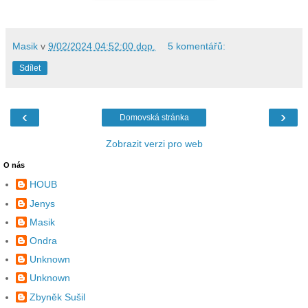
Masik
v
9/02/2024 04:52:00 dop.
5 komentářů:
Sdílet
‹
›
Domovská stránka
Zobrazit verzi pro web
O nás
HOUB
Jenys
Masik
Ondra
Unknown
Unknown
Zbyněk Sušil