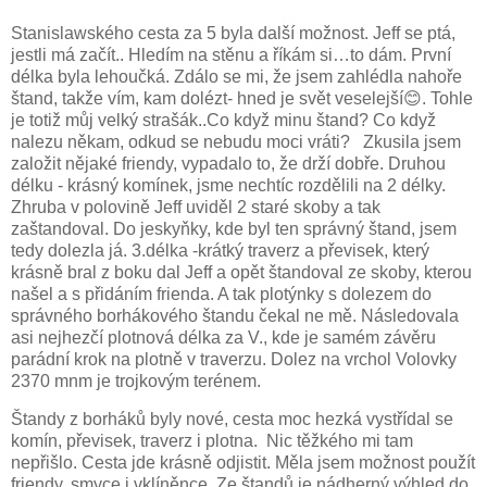
Stanislawského cesta za 5 byla další možnost. Jeff se ptá,
jestli má začít.. Hledím na stěnu a říkám si…to dám. První
délka byla lehoučká. Zdálo se mi, že jsem zahlédla nahoře
štand, takže vím, kam dolézt- hned je svět veselejší
😊
. Tohle
je totiž můj velký strašák..Co když minu štand? Co když
nalezu někam, odkud se nebudu moci vráti?
Zkusila jsem
založit nějaké friendy, vypadalo to, že drží dobře. Druhou
délku - krásný komínek, jsme nechtíc rozdělili na 2 délky.
Zhruba v polovině Jeff uviděl 2 staré skoby a tak
zaštandoval. Do jeskyňky, kde byl ten správný štand, jsem
tedy dolezla já. 3.délka -krátký traverz a převisek, který
krásně bral z boku dal Jeff a opět štandoval ze skoby, kterou
našel a s přidáním frienda. A tak plotýnky s dolezem do
správného borhákového štandu čekal ne mě. Následovala
asi nejhezčí plotnová délka za V., kde je samém závěru
parádní krok na plotně v traverzu. Dolez na vrchol Volovky
2370 mnm je trojkovým terénem.
Štandy z borháků byly nové, cesta moc hezká vystřídal se
komín, převisek, traverz i plotna.
Nic těžkého mi tam
nepřišlo. Cesta jde krásně odjistit. Měla jsem možnost použít
friendy, smyce i vklíněnce. Ze štandů je nádherný výhled do