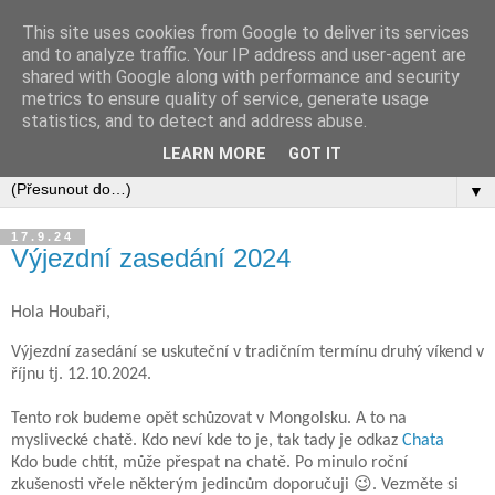
This site uses cookies from Google to deliver its services
and to analyze traffic. Your IP address and user-agent are
shared with Google along with performance and security
metrics to ensure quality of service, generate usage
statistics, and to detect and address abuse.
LEARN MORE
GOT IT
▼
17.9.24
Výjezdní zasedání 2024
Hola Houbaři,
Výjezdní zasedání se uskuteční v tradičním termínu druhý víkend v
říjnu tj. 12.10.2024.
Tento rok budeme opět schůzovat v Mongolsku. A to na
myslivecké chatě. Kdo neví kde to je, tak tady je odkaz
Chata
Kdo bude chtít, může přespat na chatě. Po minulo roční
zkušenosti vřele některým jedincům doporučuji 😉. Vezměte si