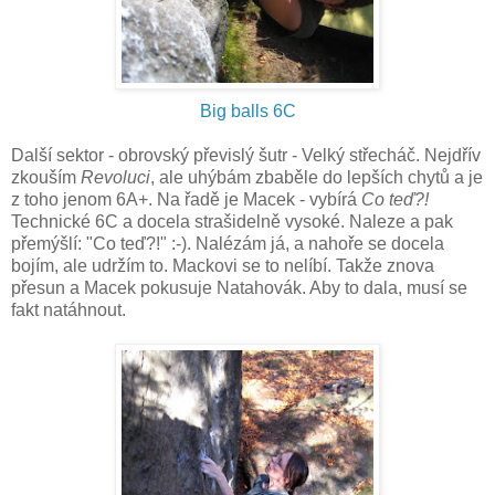
Big balls 6C
Další sektor - obrovský převislý šutr - Velký střecháč. Nejdřív
zkouším
Revoluci
, ale uhýbám zbaběle do lepších chytů a je
z toho jenom 6A+. Na řadě je Macek - vybírá
Co teď?!
Technické 6C a docela strašidelně vysoké. Naleze a pak
přemýšlí: "Co teď?!" :-). Nalézám já, a nahoře se docela
bojím, ale udržím to. Mackovi se to nelíbí. Takže znova
přesun a Macek pokusuje Natahovák. Aby to dala, musí se
fakt natáhnout.