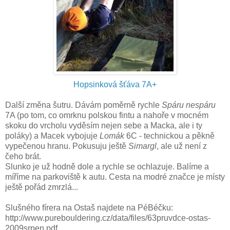
Hopsinková šťáva 7A+
Další změna šutru. Dávám poměrně rychle
Spáru nespáru
7A (po tom, co omrknu polskou fintu a nahoře v mocném
skoku do vrcholu vyděsím nejen sebe a Macka, ale i ty
poláky) a Macek vybojuje
Lomák
6C - technickou a pěkně
vypečenou hranu. Pokusuju ještě
Simargl
, ale už není z
čeho brát.
Slunko je už hodně dole a rychle se ochlazuje. Balíme a
míříme na parkoviště k autu. Cesta na modré značce je místy
ještě pořád zmrzlá...
Slušného fírera na Ostaš najdete na PéBéčku:
http://www.purebouldering.cz/data/files/63pruvdce-ostas-
2009srpen.pdf