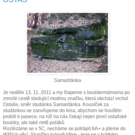
Samaritánka
Je neděle 13. 11. 2011 a my šlapeme s bouldermámama po
zmrzlé cestě sledující modrou značku, která obchází vrchol
Ostaše, směr studánka Samaritánka. Kousíček za
studánkou se zanořujeme do lesa, abychom se houštím
probili k pasece, na níž na nás čekají nejen první ostašské
bouldry, ale také mrtě poláků.
Rozlézáme se v 5C, necháme se potrápit 6A+ a jdeme do
těžších věcí. Sluníčko krásně hřeje - leze se v krátkém