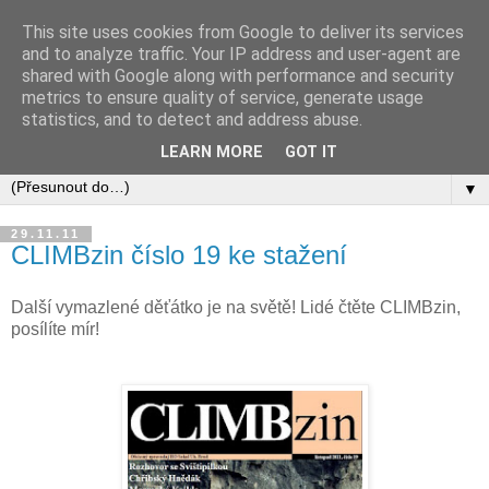
This site uses cookies from Google to deliver its services
and to analyze traffic. Your IP address and user-agent are
shared with Google along with performance and security
metrics to ensure quality of service, generate usage
statistics, and to detect and address abuse.
LEARN MORE
GOT IT
▼
29.11.11
CLIMBzin číslo 19 ke stažení
Další vymazlené děťátko je na světě! Lidé čtěte CLIMBzin,
posílíte mír!