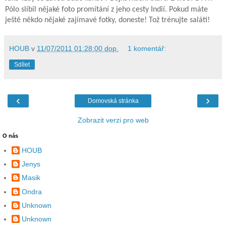
Pólo slíbil nějaké foto promítání z jeho cesty Indií. Pokud máte
ještě někdo nějaké zajímavé fotky, doneste! Tož trénujte saláti!
HOUB
v
11/07/2011 01:28:00 dop.
1 komentář:
Sdílet
‹
›
Domovská stránka
Zobrazit verzi pro web
O nás
HOUB
Jenys
Masik
Ondra
Unknown
Unknown