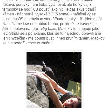
rukávu, péřovky není třeba vytahovat, ale horký čaj z
termosky se hodí. 6B pouští jako nic, je čas zkusit další
kámen - nádherné, vysoké 6C (
Rampa
) - naštěstí výlez
pustil na OS a nebyla to smrt. Všude mraky lidí - jdeme dál.
Nacházíme krásnou oblou hranu, po které se traverzuje
šikmo doleva nahoru -
Big balls
. Macek v tom bojuje jako
lev. Střídá se s polákama, kteří se tu najednou objevili a já
jen chytračím - mě bouldr pustil hned prvním tahem. Mackovi
se ale nedaří - chce to změnu.