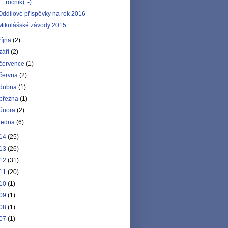
ročník) :-)
Oddílové příspěvky na rok 2016
Mikulášské závody 2015
října
(2)
září
(2)
července
(1)
června
(2)
dubna
(1)
března
(1)
února
(2)
ledna
(6)
14
(25)
13
(26)
12
(31)
11
(20)
10
(1)
09
(1)
08
(1)
07
(1)