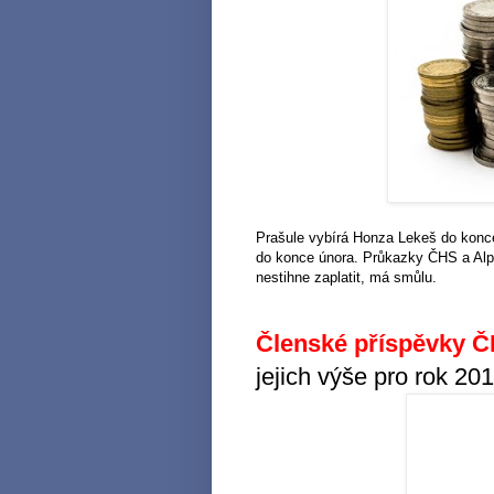
Prašule vybírá Honza Lekeš do konce
do konce února. Průkazky ČHS a Alp
nestihne zaplatit, má smůlu.
Členské příspěvky
Č
jejich výše pro rok 201