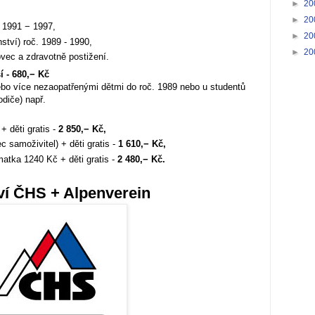
►
20
►
20
č. 1991 − 1997,
►
20
nství) roč. 1989 - 1990,
►
20
ovec a zdravotně postižení.
í - 680,− Kč
ebo více nezaopatřenými dětmi do roč. 1989 nebo u studentů
odiče) např.
 děti gratis -
2 850,− Kč,
c samoživitel) + děti gratis -
1 610,− Kč,
atka 1240 Kč + děti gratis -
2 480,− Kč.
í ČHS + Alpenverein