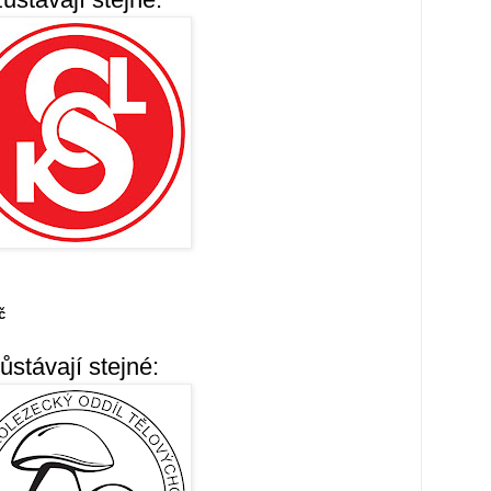
č
ůstávají stejné: