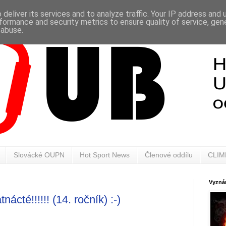
deliver its services and to analyze traffic. Your IP address and
formance and security metrics to ensure quality of service, ge
 abuse.
Slovácké OUPN
Hot Sport News
Členové oddílu
CLIM
Vyznán
cté!!!!!! (14. ročník) :-)