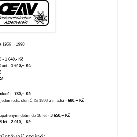
a 1956 − 1990
90
- 1 640,- Kč
žení -
1 640,− Kč
Kč
 Kč
mladší -
780,− Kč
ň jeden rodič člen ČHS 1998 a mladší -
680,− Kč
opatřenými dětmi do 18 let -
3 650,− Kč
8 let -
2 010,− Kč
ůstávají stejné: