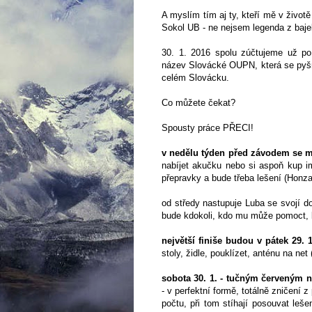
A myslím tím aj ty, kteří mě v život
Sokol UB - ne nejsem legenda z bajek,
30. 1. 2016 spolu zúčtujeme už po
název Slovácké OUPN, která se pyšní
celém Slovácku.
Co můžete čekat?
Spousty práce PŘECI!
v nedělu týden před závodem se m
nabíjet akučku nebo si aspoň kup im
přepravky a bude třeba lešení (Honz
od středy nastupuje Luba se svojí d
bude kdokoli, kdo mu může pomoct, 
největší finiše budou v pátek 29. 
stoly, židle, pouklízet, anténu na net (
sobota 30. 1. - tučným červeným n
- v perfektní formě, totálně zničení 
počtu, při tom stíhají posouvat lešen