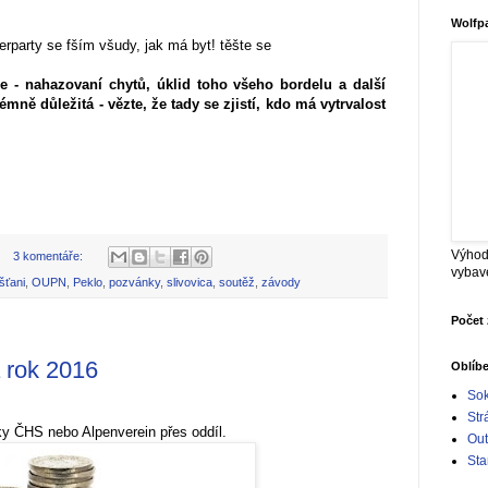
Wolfp
erparty se fším všudy, jak má byt! těšte se
ce - nahazovaní chytů, úklid toho všeho bordelu a další
trémně důležitá - vězte, že tady se zjistí, kdo má vytrvalost
Výhod
3 komentáře:
vybav
ťani
,
OUPN
,
Peklo
,
pozvánky
,
slivovica
,
soutěž
,
závody
Počet 
 rok 2016
Oblíb
Sok
Str
ky ČHS nebo Alpenverein přes oddíl.
Out
Sta