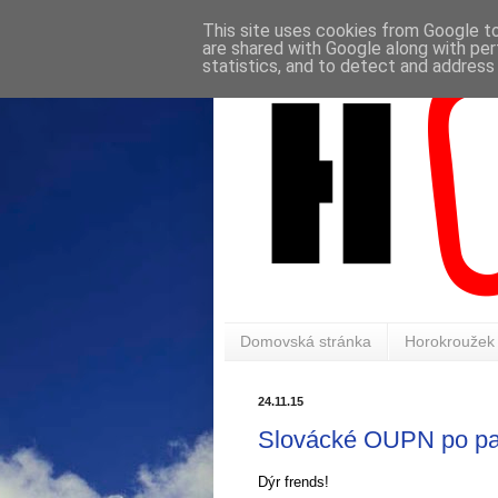
This site uses cookies from Google to 
are shared with Google along with per
statistics, and to detect and address
Domovská stránka
Horokroužek
24.11.15
Slovácké OUPN po patná
Dýr frends!