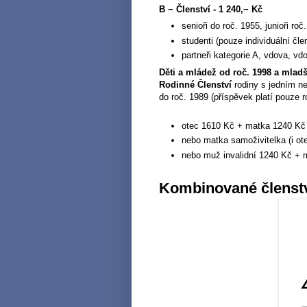
B − Členství - 1 240,− Kč
senioři do roč. 1955, junioři ro
studenti (pouze individuální čle
partneři kategorie A, vdova, vd
Děti a mládež od roč. 1998 a mladš
Rodinné Členství
rodiny s jedním n
do roč. 1989 (příspěvek platí pouze r
otec 1610 Kč + matka 1240 Kč +
nebo matka samoživitelka (i ote
nebo muž invalidní 1240 Kč + m
Kombinované členstv