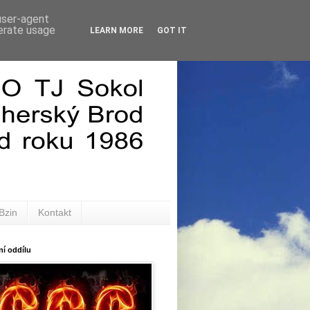
 user-agent
nerate usage
LEARN MORE
GOT IT
Bzin
Kontakt
í oddílu