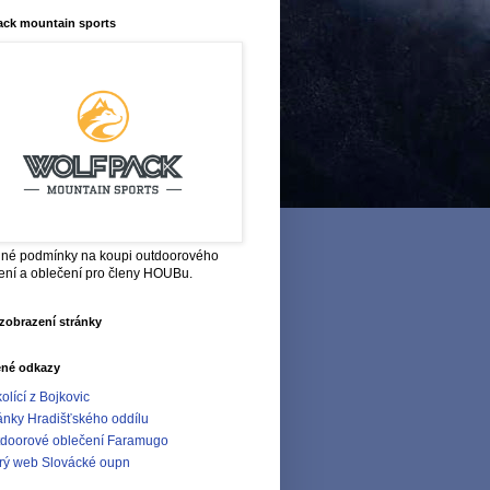
ack mountain sports
né podmínky na koupi outdoorového
ení a oblečení pro členy HOUBu.
zobrazení stránky
ené odkazy
olící z Bojkovic
ánky Hradišťského oddílu
doorové oblečení Faramugo
rý web Slovácké oupn