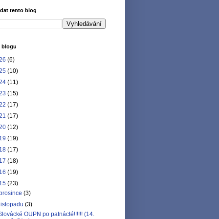
dat tento blog
 blogu
26
(6)
25
(10)
24
(11)
23
(15)
22
(17)
21
(17)
20
(12)
19
(19)
18
(17)
17
(18)
16
(19)
15
(23)
prosince
(3)
listopadu
(3)
Slovácké OUPN po patnácté!!!!!! (14.