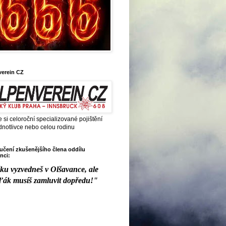
verein CZ
e si celoroční specializované pojištění
dnotlivce nebo celou rodinu
čení zkušenějšího člena oddílu
nci:
ku vyzvedneš v Olšavance, ale
ďák musíš zamluvit dopředu!"