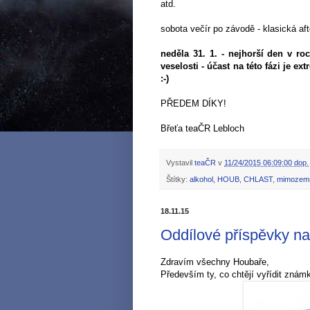
atd.
sobota večír po závodě - klasická aft
neděla 31. 1. - nejhorší den v ro
veselosti - účast na této fázi je ex
:-)
PŘEDEM DÍKY!
Břeťa teaČR Lebloch​
Vystavil
teaČR
v
11/24/2015 06:09:00 dop.
Štítky:
alkohol
,
HOUB
,
CHLAST
,
mimozemš
18.11.15
Oddílové příspěvky na
Zdravím všechny Houbaře,
Především ty, co chtějí vyřídit znám