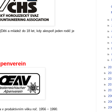
►
►
(Děti a mládež do 18 let, kdy alespoň jeden rodič je
►
►
►
►
►
►
lpenverein
►
20
►
20
►
20
►
20
►
20
►
20
►
20
►
20
 v produktivním věku roč. 1956 − 1990.