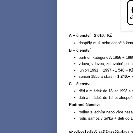
A − členství - 2 010,- Kč
dospělý muž nebo dospělá žen
B − členství
partneři kategorie A 1956 − 19
vdova, vdovec, zdravotně posti
junioři 1991 − 1997 -
1 540,− 
senioři 1955 a starší -
1 240,−
C − členství
děti a mládež do 18 let 1998 a 
děti a mládež do 18 let alespo
Rodinné členství
rodiny s jedním nebo více neza
rodič samoživitel/ka + děti do 1
Sokolské příspěvky
z