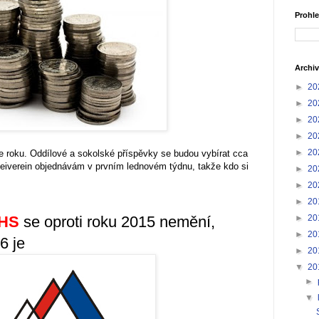
Prohle
Archiv
►
20
►
20
►
20
►
20
►
20
 roku. Oddílové a sokolské příspěvky se budou vybírat cca
eiverein objednávám v prvním lednovém týdnu, takže kdo si
►
20
►
20
►
20
HS
se oproti roku 2015 nemění,
►
20
►
20
6 je
►
20
▼
20
►
▼