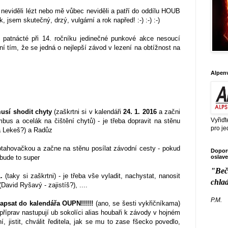
ě neviděli lézt nebo mě vůbec neviděli a patří do oddílu HOUB
 jsem skutečný, drzý, vulgární a rok napřed! :-) :-) :-)
 patnácté při 14. ročníku jedinečné punkové akce nesoucí
 tím, že se jedná o nejlepší závod v lezení na obtížnost na
Alpen
usí shodit chyty
(zaškrtni si v kalendáři
24. 1. 2016
a začni
Vyřiďt
bus a ocelák na čištění chytů) - je třeba dopravit na stěnu
pro je
a Lekeš?) a Radůz
otahovačkou a začne na stěnu posílat závodní cesty - pokud
Doporu
oslave
bude to super
"Beč
1.
(taky si zaškrtni) - je třeba vše vyladit, nachystat, nanosit
chla
David Ryšavý​ - zajistíš?), ....
P.M.
apsat do kalendářa OUPN!!!!!!
(ano, se šesti vykřičníkama)
z příprav nastupují ub sokolíci alias houbaři k závody v hojném
í, jistit, chválit ředitela, jak se mu to zase fšecko povedlo,