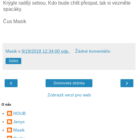
Krýgle raději sebou. Kdo bude chtít přespat, tak si vezměte
spacáky.
Čus Masik
Masik
v
9/19/2018 12:34:00 odp.
Žádné komentáře:
Sdílet
‹
›
Domovská stránka
Zobrazit verzi pro web
O nás
HOUB
Jenys
Masik