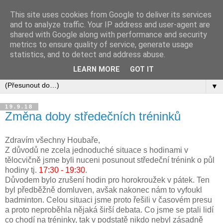
This site uses cookies from Google to deliver its services
and to analyze traffic. Your IP address and user-agent are
shared with Google along with performance and security
metrics to ensure quality of service, generate usage
statistics, and to detect and address abuse.
LEARN MORE
GOT IT
▼
19.9.18
Změna doby středečních tréninků
Zdravím všechny Houbaře,
Z důvodů ne zcela jednoduché situace s hodinami v
tělocvičně jsme byli nuceni posunout středeční trénink o půl
hodiny tj.
17:30 - 19:30
.
Důvodem bylo zrušení hodin pro horokroužek v pátek. Ten
byl předběžně domluven, avšak nakonec nám to vyfoukl
badminton. Celou situaci jsme proto řešili v časovém presu
a proto neproběhla nějaká širší debata. Co jsme se ptali lidí
co chodí na tréninky, tak v podstatě nikdo nebyl zásadně