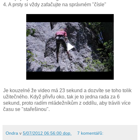
4. A prsty si vždy zafačujte na správném "čísle"
Je kouzelné že video má 23 sekund a dozvíte se toho tolik
užitečného. Když přivřu oko, tak je to jedna rada za 6
sekund, proto radím mládežníkům z oddílu, aby trávili více
času se "stařešinou".
Ondra
v
5/07/2012 06:56:00 dop.
7 komentářů: