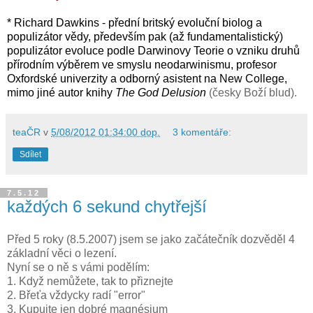
* Richard Dawkins - přední britský evoluční biolog a
populizátor vědy, především pak (až fundamentalistický)
populizátor evoluce podle Darwinovy Teorie o vzniku druhů
přírodním výběrem ve smyslu neodarwinismu, profesor
Oxfordské univerzity a odborný asistent na New College,
mimo jiné autor knihy
The God Delusion
(česky Boží blud).
teaČR
v
5/08/2012 01:34:00 dop.
3 komentáře:
Sdílet
7.5.12
každých 6 sekund chytřejší
Před 5 roky (8.5.2007) jsem se jako začátečník dozvěděl 4
základní věci o lezení.
Nyní se o ně s vámi podělím:
1. Když nemůžete, tak to přiznejte
2. Břeťa vždycky radí "error"
3. Kupujte jen dobré magnésium