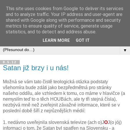
This site uses cookies from Google to deliver its services
and to analyze traffic. Your IP address and user-agent are
shared with Google along with performance and security
metrics to ensure quality of service, generate usage
statistics, and to detect and address abuse.
LEARN MORE
GOT IT
▼
8.5.12
Satan již brzy i u nás!
Možná se vám tato čistě teologická otázka podstaty
všehomíra bude zdáti jako bezpředmětná pro stránky
našeho oddílu, ale vzhledem k tomu, co máme v hlavičce (a
nemyslím teď to o těch HOUBách, ale ty tři stejná čísla),
nezbývá mně než zveřejnit závažné informace, které se v
poslední době šíří z nejrůznějších médií:
1. nedávno uveřejnila slovenská televize (ach o)J
O
J(o jój)
informaci o tom, že Satan byl spatřen na Slovensku - a