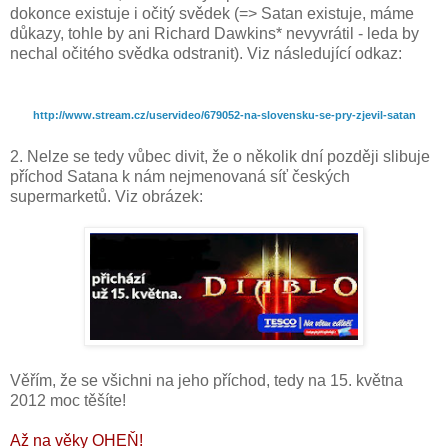
dokonce existuje i očitý svědek (=> Satan existuje, máme
důkazy, tohle by ani Richard Dawkins* nevyvrátil - leda by
nechal očitého svědka odstranit). Viz následující odkaz:
http://www.stream.cz/
uservideo/
679052-na-slovensku-se-pry-zjev
il-satan
2. Nelze se tedy vůbec divit, že o několik dní později slibuje
příchod Satana k nám nejmenovaná síť českých
supermarketů. Viz obrázek:
Věřím, že se všichni na jeho příchod, tedy na 15. května
2012 moc těšíte!
Až na věky OHEŇ!