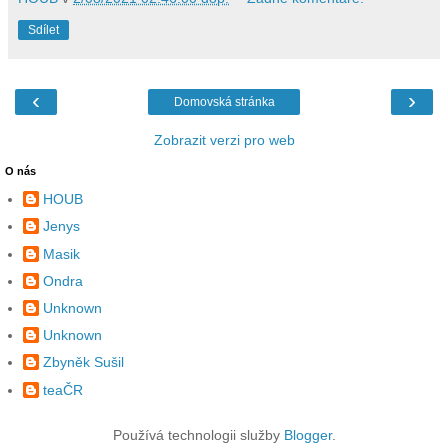
Sdílet
‹
›
Domovská stránka
Zobrazit verzi pro web
O nás
HOUB
Jenys
Masik
Ondra
Unknown
Unknown
Zbyněk Sušil
teaČR
Používá technologii služby
Blogger
.