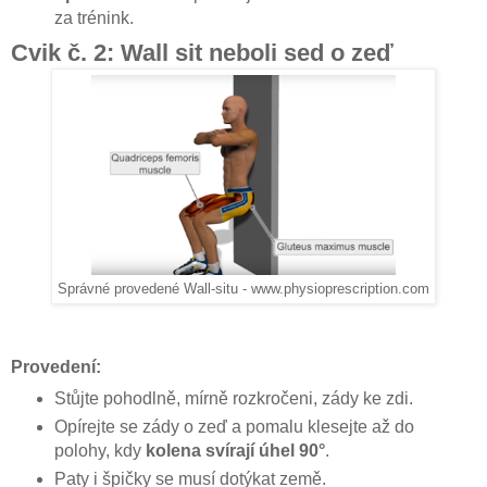
za trénink.
Cvik č. 2: Wall sit neboli sed o zeď
Správné provedené Wall-situ - www.physioprescription.com
Provedení:
Stůjte pohodlně, mírně rozkročeni, zády ke zdi.
Opírejte se zády o zeď a pomalu klesejte až do
polohy, kdy
kolena svírají úhel 90°
.
Paty i špičky se musí dotýkat země.