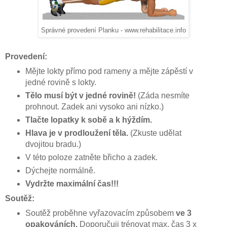
Správné provedení Planku - www.rehabilitace.info
Provedení:
Mějte lokty přímo pod rameny a mějte zápěstí v
jedné rovině s lokty.
Tělo musí být v jedné rovině!
(Záda nesmíte
prohnout. Zadek ani vysoko ani nízko.)
Tlačte lopatky k sobě a k hýždím.
Hlava je v prodloužení těla.
(Zkuste udělat
dvojitou bradu.)
V této poloze zatněte břicho a zadek.
Dýchejte normálně.
Vydržte maximální čas!!!
Soutěž:
Soutěž proběhne vyřazovacím způsobem
ve 3
opakováních.
Doporučuji trénovat max. čas 3 x