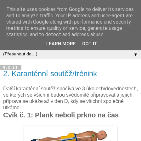
This site uses cookies from Google to deliver its services
and to analyze traffic. Your IP address and user-agent are
shared with Google along with performance and security
metrics to ensure quality of service, generate usage
statistics, and to detect and address abuse.
LEARN MORE
GOT IT
▼
8.2.21
2. Karanténní soutěž/trénink
Další karanténní soutěž spočívá ve 3 úkolech/dovednostech,
ve kterých se všichni budou svědomitě připravovat a jejich
příprava se ukáže až v den D, kdy se všichni společně
utkáme.
Cvik č. 1: Plank neboli prkno na čas