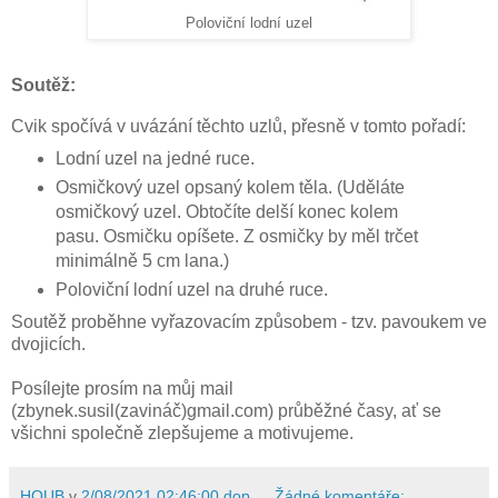
Poloviční lodní uzel
Soutěž:
Cvik spočívá v uvázání těchto uzlů, přesně v tomto pořadí:
Lodní uzel na jedné ruce.
Osmičkový uzel opsaný kolem těla. (Uděláte
osmičkový uzel. Obtočíte delší konec kolem
pasu. Osmičku opíšete. Z osmičky by měl trčet
minimálně 5 cm lana.)
Poloviční lodní uzel na druhé ruce.
Soutěž proběhne vyřazovacím způsobem - tzv. pavoukem ve
dvojicích.
Posílejte prosím na můj mail
(zbynek.susil(zavináč)gmail.com) průběžné časy, ať se
všichni společně zlepšujeme a motivujeme.
HOUB
v
2/08/2021 02:46:00 dop.
Žádné komentáře: