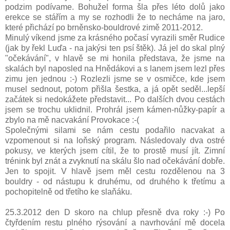
podzim podívame. Bohužel forma šla přes léto dolů jako
erekce se stářím a my se rozhodli že to necháme na jaro,
které přichází po brněnsko-bouldrové zimě 2011-2012.
Minulý víkend jsme za krásného počasí vyrazili směr Rudice
(jak by řekl Luďa - na jakýsi ten psí štěk). Já jel do skal plný
"očekávání", v hlavě se mi honila představa, že jsme na
skalách byl naposled na Hnědákovi a s lanem jsem lezl přes
zimu jen jednou :-) Rozlezli jsme se v osmičce, kde jsem
musel sednout, potom přišla šestka, a já opět seděl...lepší
začátek si nedokážete představit... Po dalších dvou cestách
jsem se trochu uklidnil. Prohrál jsem kámen-nůžky-papír a
zbylo na mě nacvakání Provokace :-(
Společnými silami se nám cestu podařilo nacvakat a
vzpomenout si na loňský program. Následovaly dva ostré
pokusy, ve kterých jsem cítil, že to prostě musí jít. Zimní
trénink byl znát a zvyknutí na skálu šlo nad očekávání dobře.
Jen to spojit. V hlavě jsem měl cestu rozdělenou na 3
bouldry - od nástupu k druhému, od druhého k třetímu a
pochopitelně od třetího ke slaňáku.
25.3.2012 den D skoro na chlup přesně dva roky :-) Po
čtyřdením restu plného rýsování a navrhování mě docela