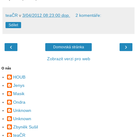
teaČR
v
3/04/2012 08:23:00 dop.
2 komentáře:
Sdílet
‹
›
Domovská stránka
Zobrazit verzi pro web
O nás
HOUB
Jenys
Masik
Ondra
Unknown
Unknown
Zbyněk Sušil
teaČR