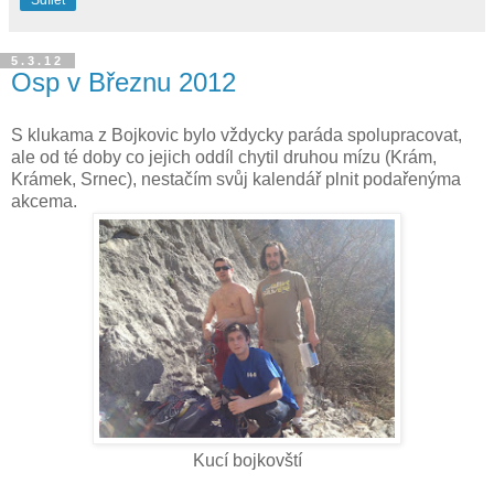
5.3.12
Osp v Březnu 2012
S klukama z Bojkovic bylo vždycky paráda spolupracovat,
ale od té doby co jejich oddíl chytil druhou mízu (Krám,
Krámek, Srnec), nestačím svůj kalendář plnit podařenýma
akcema.
Kucí bojkovští