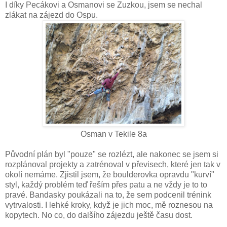
I díky Pecákovi a Osmanovi se Zuzkou, jsem se nechal
zlákat na zájezd do Ospu.
Osman v Tekile 8a
Původní plán byl "pouze" se rozlézt, ale nakonec se jsem si
rozplánoval projekty a zatrénoval v převisech, které jen tak v
okolí nemáme. Zjistil jsem, že boulderovka opravdu "kurví"
styl, každý problém teď řeším přes patu a ne vždy je to to
pravé. Bandasky poukázali na to, že sem podcenil trénink
vytrvalosti. I lehké kroky, když je jich moc, mě roznesou na
kopytech. No co, do dalšího zájezdu ještě času dost.