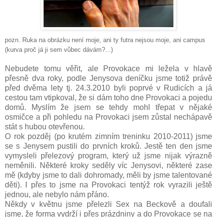
pozn. Ruka na obrázku není moje, ani ty futra nejsou moje, ani campus
(kurva proč já ji sem vůbec dávám?...)
Nebudete tomu věřit, ale Provokace mi ležela v hlavě
přesně dva roky, podle Jenysova deníčku jsme totiž právě
před dvěma lety tj. 24.3.2010 byli poprvé v Rudicích a já
cestou tam vtipkoval, že si dám toho dne Provokaci a pojedu
domů. Myslím že jsem se tehdy mohl třepat v nějaké
osmičce a při pohledu na Provokaci jsem zůstal nechápavě
stát s hubou otevřenou.
O rok pozděj (po krutém zimním treninku 2010-2011) jsme
se s Jenysem pustili do prvních kroků. Jestě ten den jsme
vymysleli přelezový program, který už jsme nijak výrazně
neměnili. Některé kroky seděly víc Jenysovi, některé zase
mě (kdyby jsme to dali dohromady, měli by jsme talentované
děti). I přes to jsme na Provokaci tentýž rok vyrazili ještě
jednou, ale nebylo nám přáno.
Někdy v květnu jsme přelezli Sex na Beckově a doufali
jsme, že forma vydrží i přes prázdniny a do Provokace se na