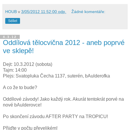
HOUB
v
3/05/2012 11:52:00 odp.
Žádné komentáře:
Sdílet
4.3.12
Oddílová tělocvična 2012 - aneb poprvé
ve sklepě!
Dejt: 10.3.2012 (sobota)
Tajm: 14:00
Plejs: Svatopluka Čecha 1137, suterén, bAulderofka
A co že to bude?
Oddílové závody! Jako každý rok. Akurát tentokrát porvé na
nové bAulderovce!
Po skončení závodu AFTER PARTY na TROPICU!
Přijďte v počtu převelikém!