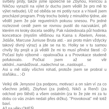
svrběly prsty, takže jsme společně se Zbyňou, Renčou a
Nikčou vyrazili na výlet (v duchu jsem věděl že pro mě to
výlet nebude). Už od oběda se mi potily ruce a v hlavě jsem
procházel program. Prsty trochu bolely z minulého týdne, ale
věděl jsem že pár regurelních pokusu snesou. Po jedné
rozlezové cestě jsem se rovnou pustil do nacvakání, při
kterém mi kroky docela seděly. Pak následovala půl hodinka
koncetrace (myslím většinou na Kaina s Ábelem, Árese,
Jidáše, Marcuse Juniuse Bruta atd. - asi proto mám vždycky
takový divný výraz) a jde se na to. Holky se v tu samou
chvíly šly projít a já věděl že mi to musí přinést štestí :-D
Počasí bylo výborné - opalovačka a u Provokace studeně
pofukovalo. Počkal jsem až se vítr
uklidní...namádžoval...nadechnul se...nastoupil...
Asi u mě stály všichni rohatí, protože jsem se probral u
slaňáku... :-D
Velký dík Jenysovi (za podporu, motivaci a on sám ví za co
všechno ještě), Zbyňovi (za jistění), Nikči a Renči (za
odchod pro štěstí) a všem ostatním (za to že jste mi za tu
dobu co vás znám nedali přes držku). "Provokovat" mě totiž
baví.
Až na věky OHEŇ