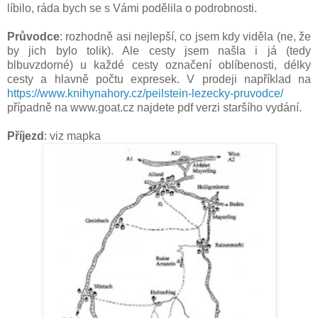
líbilo, ráda bych se s Vámi podělila o podrobnosti.
Průvodce
: rozhodně asi nejlepší, co jsem kdy viděla (ne, že
by jich bylo tolik). Ale cesty jsem našla i já (tedy
blbuvzdorné) u každé cesty označení oblíbenosti, délky
cesty a hlavně počtu expresek. V prodeji například na
https://www.knihynahory.cz/peilstein-lezecky-pruvodce/
případně na www.goat.cz najdete pdf verzi staršího vydání.
Příjezd
: viz mapka