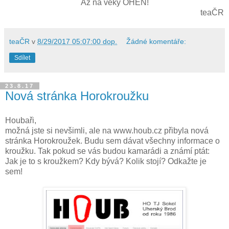
Až na věky OHEŇ!
teaČR
teaČR
v
8/29/2017 05:07:00 dop.
Žádné komentáře:
Sdílet
23.8.17
Nová stránka Horokroužku
Houbaři,
možná jste si nevšimli, ale na www.houb.cz přibyla nová
stránka Horokroužek. Budu sem dávat všechny informace o
kroužku. Tak pokud se vás budou kamarádi a známí ptát:
Jak je to s kroužkem? Kdy bývá? Kolik stojí? Odkažte je
sem!