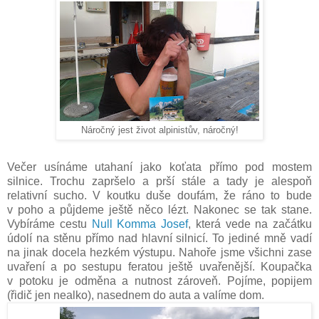
Náročný jest život alpinistův, náročný!
Večer usínáme utahaní jako koťata přímo pod mostem
silnice. Trochu zapršelo a prší stále a tady je alespoň
relativní sucho. V koutku duše doufám, že ráno to bude
v poho a půjdeme ještě něco lézt. Nakonec se tak stane.
Vybíráme cestu
Null Komma Josef
, která vede na začátku
údolí na stěnu přímo nad hlavní silnicí. To jediné mně vadí
na jinak docela hezkém výstupu. Nahoře jsme všichni zase
uvaření a po sestupu feratou ještě uvařenější. Koupačka
v potoku je odměna a nutnost zároveň. Pojíme, popijem
(řidič jen nealko), nasednem do auta a valíme dom.