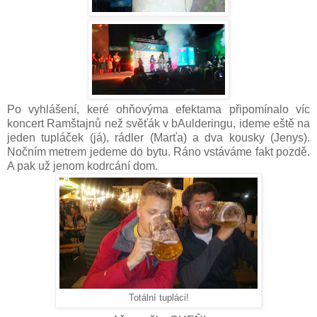
Po vyhlášení, keré ohňovýma efektama připomínalo víc
koncert Ramštajnů než svěťák v bAulderingu, ideme eště na
jeden tupláček (já), rádler (Marťa) a dva kousky (Jenys).
Nočním metrem jedeme do bytu. Ráno vstáváme fakt pozdě.
A pak už jenom kodrcání dom.
Totální tupláci!