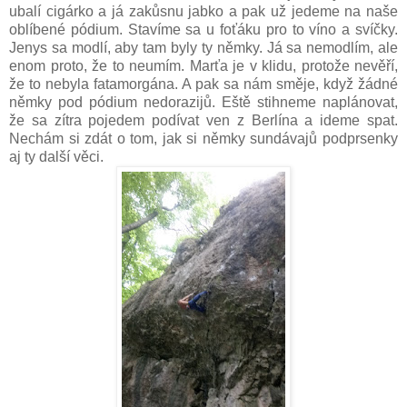
ubalí cigárko a já zakůsnu jabko a pak už jedeme na naše
oblíbené pódium. Stavíme sa u foťáku pro to víno a svíčky.
Jenys sa modlí, aby tam byly ty němky. Já sa nemodlím, ale
enom proto, že to neumím. Marťa je v klidu, protože nevěří,
že to nebyla fatamorgána. A pak sa nám směje, když žádné
němky pod pódium nedorazijů. Eště stihneme naplánovat,
že sa zítra pojedem podívat ven z Berlína a ideme spat.
Nechám si zdát o tom, jak si němky sundávajů podprsenky
aj ty další věci.