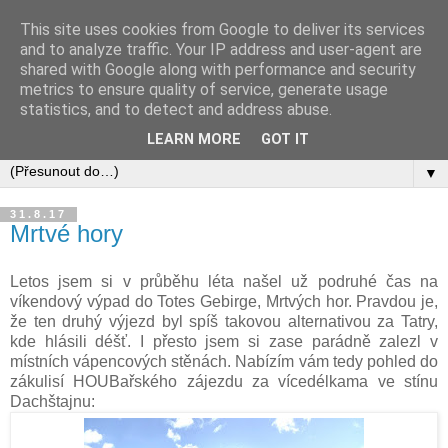
This site uses cookies from Google to deliver its services
and to analyze traffic. Your IP address and user-agent are
shared with Google along with performance and security
metrics to ensure quality of service, generate usage
statistics, and to detect and address abuse.
LEARN MORE
GOT IT
▼
31.8.17
Mrtvé hory
Letos jsem si v průběhu léta našel už podruhé čas na
víkendový výpad do Totes Gebirge, Mrtvých hor. Pravdou je,
že ten druhý výjezd byl spíš takovou alternativou za Tatry,
kde hlásili déšť. I přesto jsem si zase parádně zalezl v
místních vápencových stěnách. Nabízím vám tedy pohled do
zákulisí HOUBařského zájezdu za vícedélkama ve stínu
Dachštajnu: