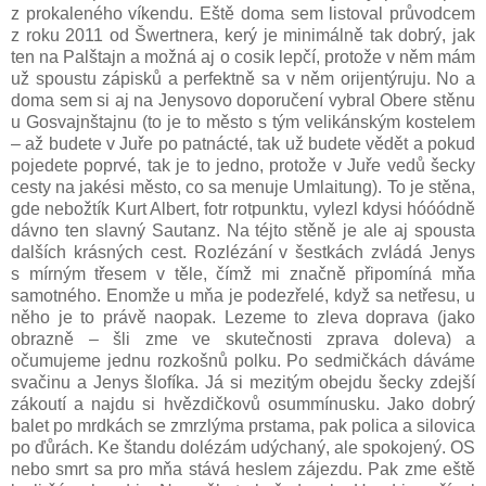
z prokaleného víkendu. Eště doma sem listoval průvodcem
z roku 2011 od Šwertnera, kerý je minimálně tak dobrý, jak
ten na Palštajn a možná aj o cosik lepčí, protože v něm mám
už spoustu zápisků a perfektně sa v něm orijentýruju. No a
doma sem si aj na Jenysovo doporučení vybral Obere stěnu
u Gosvajnštajnu (to je to město s tým velikánským kostelem
– až budete v Juře po patnácté, tak už budete vědět a pokud
pojedete poprvé, tak je to jedno, protože v Juře vedů šecky
cesty na jakési město, co sa menuje Umlaitung). To je stěna,
gde nebožtík Kurt Albert, fotr rotpunktu, vylezl kdysi hóóódně
dávno ten slavný Sautanz. Na téjto stěně je ale aj spousta
dalších krásných cest. Rozlézání v šestkách zvládá Jenys
s mírným třesem v těle, čímž mi značně připomíná mňa
samotného. Enomže u mňa je podezřelé, když sa netřesu, u
něho je to právě naopak. Lezeme to zleva doprava (jako
obrazně – šli zme ve skutečnosti zprava doleva) a
očumujeme jednu rozkošnů polku. Po sedmičkách dáváme
svačinu a Jenys šlofíka. Já si mezitým obejdu šecky zdejší
zákoutí a najdu si hvězdičkovů osummínusku. Jako dobrý
balet po mrdkách se zmrzlýma prstama, pak polica a silovica
po ďůrách. Ke štandu dolézám udýchaný, ale spokojený. OS
nebo smrt sa pro mňa stává heslem zájezdu. Pak zme eště