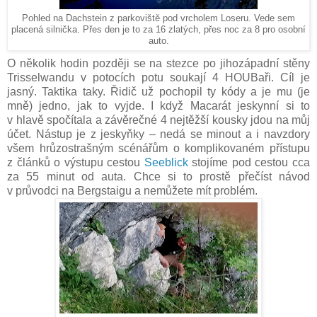
Pohled na Dachstein z parkoviště pod vrcholem Loseru. Vede sem
placená silnička. Přes den je to za 16 zlatých, přes noc za 8 pro osobní
auto.
O několik hodin později se na stezce po jihozápadní stěny
Trisselwandu v potocích potu soukají 4 HOUBaři. Cíl je
jasný. Taktika taky. Řidič už pochopil ty kódy a je mu (je
mně) jedno, jak to vyjde. I když Macarát jeskynní si to
v hlavě spočítala a závěrečné 4 nejtěžší kousky jdou na můj
účet. Nástup je z jeskyňky – nedá se minout a i navzdory
všem hrůzostrašným scénářům o komplikovaném přístupu
z článků o výstupu cestou
Seeblick
stojíme pod cestou cca
za 55 minut od auta. Chce si to prostě přečíst návod
v průvodci na Bergstaigu a nemůžete mít problém.