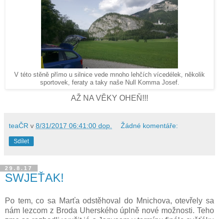
V této stěně přímo u silnice vede mnoho lehčích vícedélek, několik
sportovek, feraty a taky naše Null Komma Josef.
AŽ NA VĚKY OHEŇ!!!
teaČR
v
8/31/2017 06:41:00 dop.
Žádné komentáře:
Sdílet
29.8.17
SWJEŤAK!
Po tem, co sa Marťa odstěhoval do Mnichova, otevřely sa
nám lezcom z Broda Uherského úplně nové možnosti. Teho