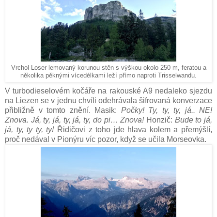
Vrchol Loser lemovaný korunou stěn s výškou okolo 250 m, feratou a
několika pěknými vícedélkami leží přímo naproti Trisselwandu.
V turbodieselovém kočáře na rakouské A9 nedaleko sjezdu
na Liezen se v jednu chvíli odehrávala šifrovaná konverzace
přibližně v tomto znění. Masik:
Počky! Ty, ty, ty, já.. NE!
Znova. Já, ty, já, ty, já, ty, do pi… Znova!
Honzič:
Bude to já,
já, ty, ty ty, ty!
Řidičovi z toho jde hlava kolem a přemýšlí,
proč nedával v Pionýru víc pozor, když se učila Morseovka.