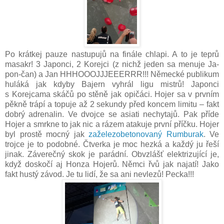
Po krátkej pauze nastupujů na finále chlapi. A to je teprů
masakr! 3 Japonci, 2 Korejci (z nichž jeden sa menuje Ja-
pon-čan) a Jan HHHOOOJJJEEERRR!!! Německé publikum
huláká jak kdyby Bajern vyhrál ligu mistrů! Japonci
s Korejcama skáčů po stěně jak opičáci. Hojer sa v prvním
pěkně trápí a topuje až 2 sekundy před koncem limitu – fakt
dobrý adrenalin. Ve dvojce se asiati nechytajů. Pak příde
Hojer a smrkne to jak nic a rázem atakuje první příčku. Hojer
byl prostě mocný jak
zaželezobetonovaný Rumburak
. Ve
trojce je to podobné. Čtverka je moc hezká a každý ju řeší
jinak. Záverečný skok je parádní. Obvzlášť elektrizující je,
když doskočí aj Honza Hojerů. Němci řvů jak najatí! Jako
fakt hustý závod. Je tu lidí, že sa ani nevlezů! Pecka!!!