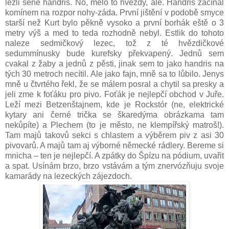
lezli šéne handris. No, mělo to hvězdy, ale. Handris začínal
komínem na rozpor nohy-záda. První jištění v podobě smyce
starší než Kurt bylo pěkně vysoko a první borhák eště o 3
metry výš a med to teda rozhodně nebyl. Estlik do tohoto
naleze sedmičkový lezec, tož z té hvězdičkové
sedummínusky bude kurefsky překvapený. Jednů sem
cvakal z žaby a jednů z pěsti, jinak sem to jako handris na
tých 30 metroch necítil. Ale jako fajn, mně sa to lůbilo. Jenys
mně u čtvrtého řekl, že se málem posral a chytil sa presky a
jeli zme k foťáku pro pivo. Foťák je nejlepčí obchod v Juře.
Leží mezi Betzenštajnem, kde je Rockstór (ne, elektrické
kytary ani černé trička se škaredýma obrázkama tam
nekůpíte) a Plechem (to je město, ne klempířský matroš!).
Tam majů takovů sekci s chlastem a výběrem piv z asi 30
pivovarů. A majů tam aj výborné německé rádlery. Bereme si
mnicha – ten je nejlepčí. A zpátky do Špízu na pódium, uvařit
a spat. Usínám brzo, brzo vstávám a tým znervózňuju svoje
kamarády na lezeckých zájezdoch.