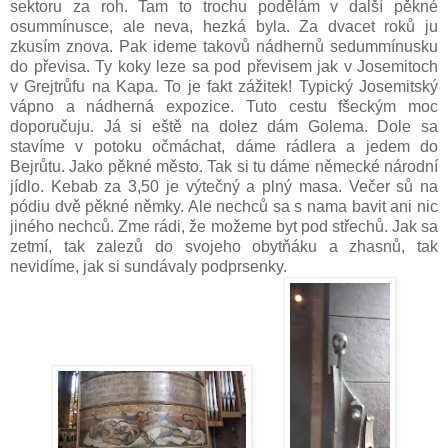
sektoru za roh. Tam to trochu podělám v další pěkné
osummínusce, ale neva, hezká byla. Za dvacet roků ju
zkusím znova. Pak ideme takovů nádhernů sedummínusku
do převisa. Ty koky leze sa pod převisem jak v Josemitoch
v Grejtrůfu na Kapa. To je fakt zážitek! Typický Josemitský
vápno a nádherná expozice. Tuto cestu fšeckým moc
doporučuju. Já si eště na dolez dám Golema. Dole sa
stavíme v potoku očmáchat, dáme rádlera a jedem do
Bejrůtu. Jako pěkné město. Tak si tu dáme německé národní
jídlo. Kebab za 3,50 je výtečný a plný masa. Večer sů na
pódiu dvě pěkné němky. Ale nechců sa s nama bavit ani nic
jiného nechců. Zme rádi, že možeme byt pod střechů. Jak sa
zetmí, tak zalezů do svojeho obytňáku a zhasnů, tak
nevidíme, jak si sundávaly podprsenky.