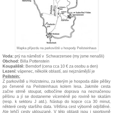
Mapka příjezdu na parkoviště u hospody Peilsteinhaus
Voda:
prý na náměstí v Schwarzersee (my jsme nenašli)
Obchod:
Billa Pottenstein
Koupaliště:
Berndorf (cena cca 10 € za osobu a den)
Lezení:
vápenec, několik oblastí, asi nejznámější je
Peilstein:
Z parkoviště u Holzsteinu, za kterým je hospoda dále pěšky
po červené na Peilsteinhaus kolem lesa. Jakmile cesta
začne strmě stoupat, odbočíme doprava na neznačenou
pěšinu a jí se dostaneme víceméně po rovině ke skalám
(resp. k sektoru J atd.). Nástup do kopce cca 30 minut,
některé cesty staršího data. Většina cest výborně odjištěné.
Ale lehčí cesty uklouzané. V této oblasti jsou i sportovně