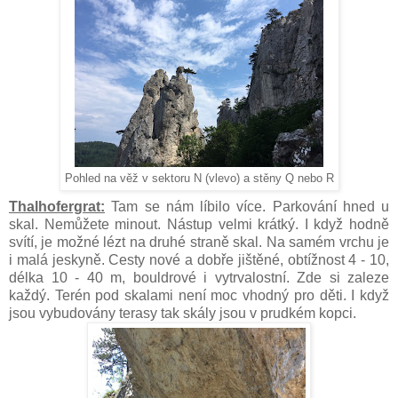
Pohled na věž v sektoru N (vlevo) a stěny Q nebo R
Thalhofergrat:
Tam se nám líbilo více. Parkování hned u
skal. Nemůžete minout. Nástup velmi krátký. I když hodně
svítí, je možné lézt na druhé straně skal. Na samém vrchu je
i malá jeskyně. Cesty nové a dobře jištěné, obtížnost 4 - 10,
délka 10 - 40 m, bouldrové i vytrvalostní. Zde si zaleze
každý. Terén pod skalami není moc vhodný pro děti. I když
jsou vybudovány terasy tak skály jsou v prudkém kopci.