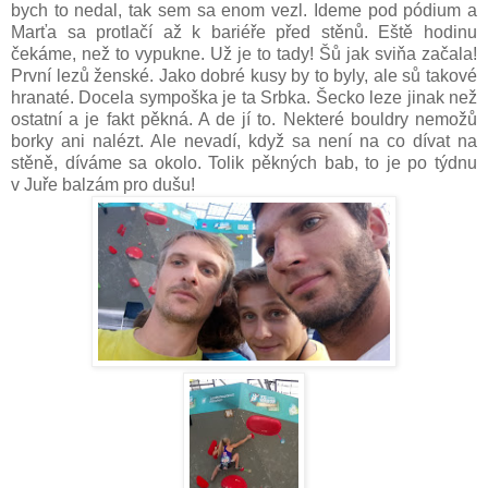
bych to nedal, tak sem sa enom vezl. Ideme pod pódium a
Marťa sa protlačí až k bariéře před stěnů. Eště hodinu
čekáme, než to vypukne. Už je to tady! Šů jak sviňa začala!
První lezů ženské. Jako dobré kusy by to byly, ale sů takové
hranaté. Docela sympoška je ta Srbka. Šecko leze jinak než
ostatní a je fakt pěkná. A de jí to. Nekteré bouldry nemožů
borky ani nalézt. Ale nevadí, když sa není na co dívat na
stěně, díváme sa okolo. Tolik pěkných bab, to je po týdnu
v Juře balzám pro dušu!