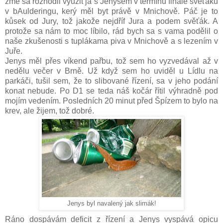
zme sa rozhodli využit já s Jenysem v termínu finále svěťáku
v bAulderingu, kerý měl byt právě v Mnichově. Páč je to
kůsek od Jury, tož jakože nejdříf Jura a podem svěťák. A
protože sa nám to moc líbilo, rád bych sa s vama podělil o
naše zkušenosti s tuplákama piva v Mnichově a s lezením v
Juře.
Jenys měl přes víkend pařbu, tož sem ho vyzvedával až v
nedělu večer v Brně. Už když sem ho uviděl u Lídlu na
parkáči, tušil sem, že to slibované řízení, sa v jeho podání
konat nebude. Po D1 se teda náš kočár řítil výhradně pod
mojím vedením. Posledních 20 minut před Špízem to bylo na
krev, ale žijem, tož dobré.
Jenys byl navalený jak slimák!
Ráno dospávám deficit z řízení a Jenys vyspává opicu