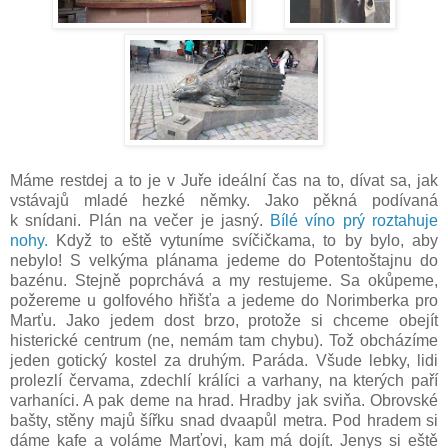
Máme restdej a to je v Juře ideální čas na to, dívat sa, jak
vstávajů mladé hezké němky. Jako pěkná podívaná
k snídani. Plán na večer je jasný.
Bílé víno prý roztahuje
nohy.
Když to eště vytuníme svíčičkama, to by bylo, aby
nebylo! S velkýma plánama jedeme do Potentoštajnu do
bazénu. Stejně poprchává a my restujeme. Sa okůpeme,
požereme u golfového hřišťa a jedeme do Norimberka pro
Marťu. Jako jedem dost brzo, protože si chceme obejít
histerické centrum (ne, nemám tam chybu). Tož obcházíme
jeden gotický kostel za druhým. Paráda. Všude lebky, lidi
prolezlí červama, zdechlí králíci a varhany, na kterých paří
varhaníci. A pak deme na hrad. Hradby jak sviňa. Obrovské
bašty, stěny majů šířku snad dvaapůl metra. Pod hradem si
dáme kafe a voláme Marťovi, kam má dojít. Jenys si eště