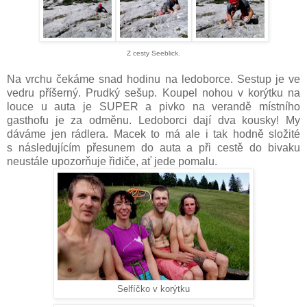
Z cesty Seeblick.
Na vrchu čekáme snad hodinu na ledoborce. Sestup je ve
vedru příšerný. Prudký sešup. Koupel nohou v korýtku na
louce u auta je SUPER a pivko na verandě místního
gasthofu je za odměnu. Ledoborci dají dva kousky! My
dáváme jen rádlera. Macek to má ale i tak hodně složité
s následujícím přesunem do auta a při cestě do bivaku
neustále upozorňuje řidiče, ať jede pomalu.
Selfíčko v korýtku