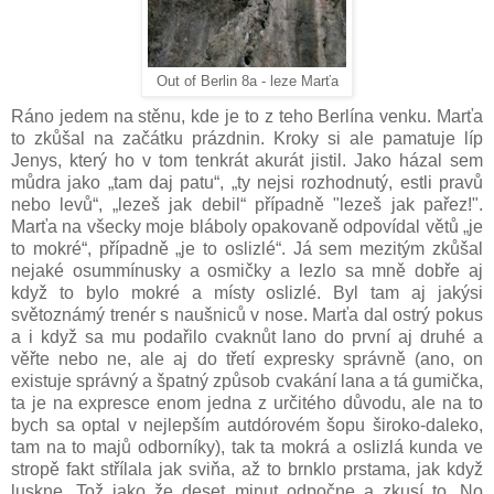
Out of Berlin 8a - leze Marťa
Ráno jedem na stěnu, kde je to z teho Berlína venku. Marťa
to zkůšal na začátku prázdnin. Kroky si ale pamatuje líp
Jenys, který ho v tom tenkrát akurát jistil. Jako házal sem
můdra jako „tam daj patu“, „ty nejsi rozhodnutý, estli pravů
nebo levů“, „lezeš jak debil“ případně "lezeš jak pařez!".
Marťa na všecky moje bláboly opakovaně odpovídal větů „je
to mokré“, případně „je to oslizlé“. Já sem mezitým zkůšal
nejaké osummínusky a osmičky a lezlo sa mně dobře aj
když to bylo mokré a místy oslizlé. Byl tam aj jakýsi
světoznámý trenér s naušniců v nose. Marťa dal ostrý pokus
a i když sa mu podařilo cvaknůt lano do první aj druhé a
věřte nebo ne, ale aj do třetí expresky správně (ano, on
existuje správný a špatný způsob cvakání lana a tá gumička,
ta je na expresce enom jedna z určitého důvodu, ale na to
bych sa optal v nejlepším autdórovém šopu široko-daleko,
tam na to majů odborníky), tak ta mokrá a oslizlá kunda ve
stropě fakt střílala jak sviňa, až to brnklo prstama, jak když
luskne. Tož jako že deset minut odpočne a zkusí to. No