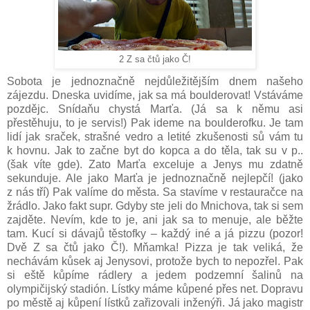
2 Z sa čtů jako Č!
Sobota je jednoznačně nejdůležitějším dnem našeho
zájezdu. Dneska uvidíme, jak sa má boulderovat! Vstáváme
pozdějc. Snídaňu chystá Marťa. (Já sa k němu asi
přestěhuju, to je servis!) Pak ideme na boulderofku. Je tam
lidí jak sraček, strašné vedro a letité zkušenosti sů vám tu
k hovnu. Jak to začne byt do kopca a do těla, tak su v p..
(šak víte gde). Zato Marťa exceluje a Jenys mu zdatně
sekunduje. Ale jako Marťa je jednoznačně nejlepčí! (jako
z nás tří) Pak valíme do města. Sa stavíme v restauračce na
žrádlo. Jako fakt supr. Gdyby ste jeli do Mnichova, tak si sem
zajděte. Nevím, kde to je, ani jak sa to menuje, ale běžte
tam. Kucí si dávajů těstofky – každý iné a já pizzu (pozor!
Dvě Z sa čtů jako Č!). Mňamka! Pizza je tak veliká, že
nechávám kůsek aj Jenysovi, protože bych to nepozřel. Pak
si eště kůpíme rádlery a jedem podzemní šalinů na
olympičijský stadión. Lístky máme kůpené přes net. Dopravu
po městě aj kůpení lístků zařizovali inženýři. Já jako magistr