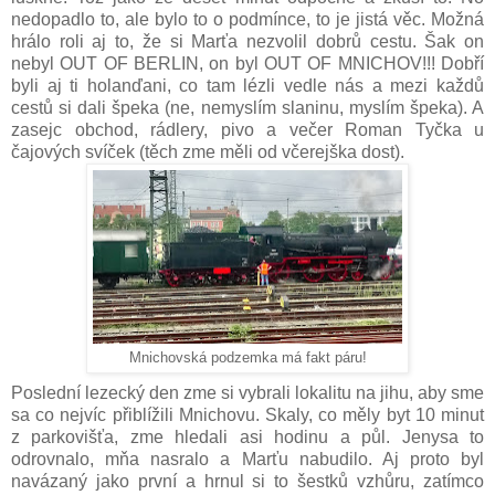
nedopadlo to, ale bylo to o podmínce, to je jistá věc. Možná
hrálo roli aj to, že si Marťa nezvolil dobrů cestu. Šak on
nebyl OUT OF BERLIN, on byl OUT OF MNICHOV!!! Dobří
byli aj ti holanďani, co tam lézli vedle nás a mezi každů
cestů si dali špeka (ne, nemyslím slaninu, myslím špeka). A
zasejc obchod, rádlery, pivo a večer Roman Tyčka u
čajových svíček (těch zme měli od včerejška dost).
Mnichovská podzemka má fakt páru!
Poslední lezecký den zme si vybrali lokalitu na jihu, aby sme
sa co nejvíc přiblížili Mnichovu. Skaly, co měly byt 10 minut
z parkovišťa, zme hledali asi hodinu a půl. Jenysa to
odrovnalo, mňa nasralo a Marťu nabudilo. Aj proto byl
navázaný jako první a hrnul si to šestků vzhůru, zatímco