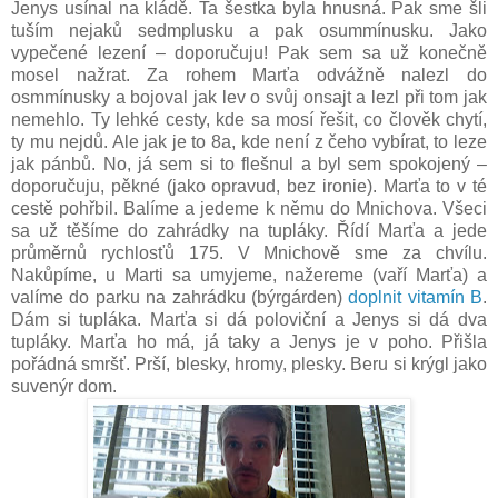
Jenys usínal na kládě. Ta šestka byla hnusná. Pak sme šli
tuším nejaků sedmplusku a pak osummínusku. Jako
vypečené lezení – doporučuju! Pak sem sa už konečně
mosel nažrat. Za rohem Marťa odvážně nalezl do
osmmínusky a bojoval jak lev o svůj onsajt a lezl při tom jak
nemehlo. Ty lehké cesty, kde sa mosí řešit, co člověk chytí,
ty mu nejdů. Ale jak je to 8a, kde není z čeho vybírat, to leze
jak pánbů. No, já sem si to flešnul a byl sem spokojený –
doporučuju, pěkné (jako opravud, bez ironie). Marťa to v té
cestě pohřbil. Balíme a jedeme k němu do Mnichova. Všeci
sa už těšíme do zahrádky na tupláky. Řídí Marťa a jede
průměrnů rychlosťů 175. V Mnichově sme za chvílu.
Nakůpíme, u Marti sa umyjeme, nažereme (vaří Marťa) a
valíme do parku na zahrádku (býrgárden)
doplnit vitamín B
.
Dám si tupláka. Marťa si dá poloviční a Jenys si dá dva
tupláky. Marťa ho má, já taky a Jenys je v poho. Přišla
pořádná smršť. Prší, blesky, hromy, plesky. Beru si krýgl jako
suvenýr dom.