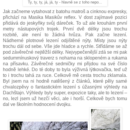
Ty, ty, ty, já, já, ty - hlavně se z toho nepo...
Jak začneme vytahovat z batohu matroš a cinknou expresky,
přichází na Masika Masikův reflex. V dost zajímavé pozici
přidává do jeskyňky svůj dáreček. To už ale krouhám první
metry nástupových trojek. První dvě délky jsou trochu
rozbité, ale není to žádná hrůza. Pak začne lezení.
Nádherné plotnové lezení odjištěné nýty. Místy jsou nýty
trochu dál od sebe. Vše jde hladce a rychle. Střídáme se až
pod závěrečné nejtěžší délky. Nejvypečenější zdá se mi pak
sedummínuskový traverz s nohama na sklopeném a rukama
na přísavku. Závěrečné sedmičky mi přijdou na své číslo
hodně lehké. Do té doby to byla výživná lýtkovačka, teď už
to i trochu tahá za ruce. Celkově mě cesta trochu zklamala.
Byl jsem na ni hodně natěšený z článků, které pěly samé
chvalozpěvy o fantastickém lezení s úžasnými výhledy na
Dachštajn. Výhledy byly super, expozice taky, ale to lezení –
no, lezl jsem už hezčí věci, ale i horší. Celkově bych tomu
dal ve školním hodnocení dvojku.