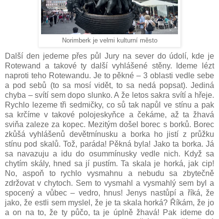
Norimberk je velmi kulturní město
Další den jedeme přes půl Jury na sever do údolí, kde je
Rotewand a takové ty další vyhlášené stěny. Ideme lézt
naproti teho Rotewandu. Je to pěkné – 3 oblasti vedle sebe
a pod sebů (to sa mosí vidět, to sa nedá popsat). Jediná
chyba – svítí sem dopo slunko. A že letos sakra svítí a hřeje.
Rychlo lezeme tři sedmičky, co sů tak napůl ve stínu a pak
sa krčíme v takové polojeskyňce a čekáme, až ta žhavá
sviňa zaleze za kopec. Mezitým došel borec s borků. Borec
zkůšá vyhlášenů devětmínusku a borka ho jistí z průžku
stínu pod skalů. Tož, paráda! Pěkná byla! Jako ta borka. Já
sa navazuju a idu do osummínusky vedle nich. Když sa
chytím skály, hned sa jí pustím. Ta skala je horká, jak cip!
No, aspoň to rychlo vysmahnu a nebudu sa zbytečně
zdržovat v chytoch. Sem to vysmahl a vysmahlý sem byl a
spocený a vůbec – vedro, hnus! Jenys nastůpí a říká, že
jako, že estli sem myslel, že je ta skala horká? Říkám, že jo
a on na to, že ty půčo, ta je úplně žhavá! Pak ideme do