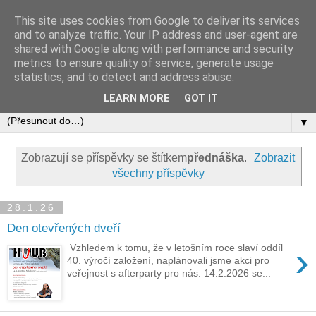
This site uses cookies from Google to deliver its services
and to analyze traffic. Your IP address and user-agent are
shared with Google along with performance and security
metrics to ensure quality of service, generate usage
statistics, and to detect and address abuse.
LEARN MORE
GOT IT
▼
Zobrazují se příspěvky se štítkem
přednáška
.
Zobrazit
všechny příspěvky
28.1.26
Den otevřených dveří
›
Vzhledem k tomu, že v letošním roce slaví oddíl
40. výročí založení, naplánovali jsme akci pro
veřejnost s afterparty pro nás. 14.2.2026 se...