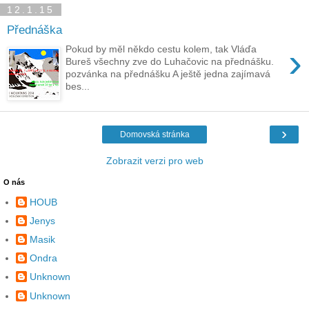
12.1.15
Přednáška
›
Pokud by měl někdo cestu kolem, tak Vláďa
Bureš všechny zve do Luhačovic na přednášku.
pozvánka na přednášku A ještě jedna zajímavá
bes...
›
Domovská stránka
Zobrazit verzi pro web
O nás
HOUB
Jenys
Masik
Ondra
Unknown
Unknown