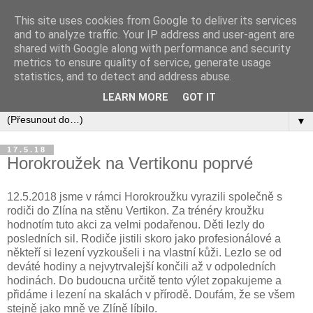
This site uses cookies from Google to deliver its services
and to analyze traffic. Your IP address and user-agent are
shared with Google along with performance and security
metrics to ensure quality of service, generate usage
statistics, and to detect and address abuse.
LEARN MORE
GOT IT
▼
17.5.18
Horokroužek na Vertikonu poprvé
12.5.2018 jsme v rámci Horokroužku vyrazili společně s
rodiči do Zlína na stěnu Vertikon. Za trénéry kroužku
hodnotím tuto akci za velmi podařenou. Děti lezly do
posledních sil. Rodiče jistili skoro jako profesionálové a
někteří si lezení vyzkoušeli i na vlastní kůži. Lezlo se od
deváté hodiny a nejvytrvalejší končili až v odpoledních
hodinách. Do budoucna určitě tento výlet zopakujeme a
přidáme i lezení na skalách v přírodě. Doufám, že se všem
stejně jako mně ve Zlíně líbilo.